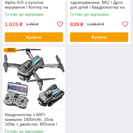
Alpha 415 з пультом
підсвічуванням, BK2 / Дрон
керування / Коптер на
для дітей / Квадрокоптер на
радіокеруванні / Дрон з
пульті керування / Коптер для
Готово до відправки
Готово до відправки
камерою
дітей
1 015
839
₴
₴
1 450 ₴
1 198,57 ₴
Купити
Купити
–30%
Квадрокоптер з WIFI
камерою 1800mAh, 15хв,
100м + джойстик, MDrone /
Дитячий коптер / Складаний
Готово до відправки