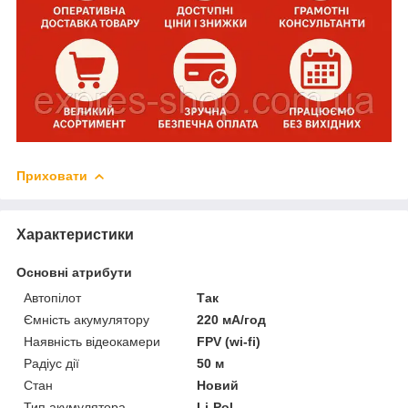
Приховати
Характеристики
Основні атрибути
Автопілот
Так
Ємність акумулятору
220 мА/год
Наявність відеокамери
FPV (wi-fi)
Радіус дії
50 м
Стан
Новий
Тип акумулятора
Li-Pol