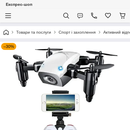
Експрес-шоп
Товари та послуги
Спорт і захоплення
Активний відп
–30%