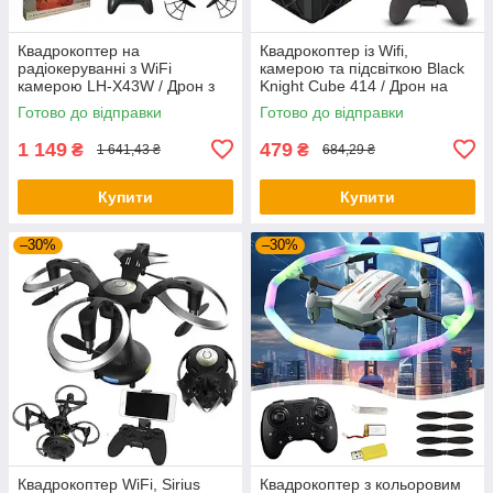
Квадрокоптер на
Квадрокоптер із Wifi,
радіокеруванні з WiFi
камерою та підсвіткою Black
камерою LH-X43W / Дрон з
Knight Cube 414 / Дрон на
камерою та підсвіткою
радіокеруванні
Готово до відправки
Готово до відправки
1 149
479
₴
₴
1 641,43 ₴
684,29 ₴
Купити
Купити
–30%
–30%
Квадрокоптер WiFi, Sirius
Квадрокоптер з кольоровим