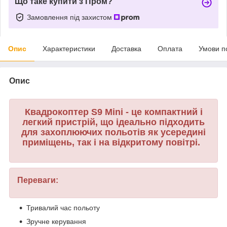
Що таке купити з Пром?
Замовлення під захистом
Опис
Характеристики
Доставка
Оплата
Умови п
Опис
Квадрокоптер S9 Mini - це компактний і
легкий пристрій, що ідеально підходить
для захоплюючих польотів як усередині
приміщень, так і на відкритому повітрі.
Переваги:
Тривалий час польоту
Зручне керування