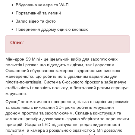
Вбудована камера та Wi-Fi
Портативний та легкий
Запис відео та фото
Повернення додому однією кнопкою
Опис:
Міні-дрон S9 Mini - це ідеальний вибір для захоплюючих
польотів і розваг, що підходить як дітям, так і дорослим.
Оснащений вбудованою камерою і відрізняється високою
маневреністю, що робить його ідеальним варіантом для
пілотів-початківців. Система 6-осьового гіроскопа забезпечує
стабільність і плавність польоту, а безголовий режим спрощує
керування.
Функції автоматичного повернення, кілька швидкісних режимів
та можливість виконання 3D-трюків роблять керування
дроном простим та захоплюючим. Складна конструкція та
компактні розміри дозволяють зручно зберігати та переносити
пристрій. Яскраве LED-підсвічування додає видовищності
польотам, а камера з роздільною здатністю 2 Мп дозволяє