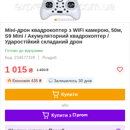
Міні-дрон квадрокоптер з WiFi камерою, 50м,
S9 Mini / Акумуляторний квадрокоптер /
Ударостійкий складаний дрон
Готово до відправки
Код: 234577328
Роздріб
1 015
₴
1 450 ₴
Економія
435 ₴
Залишилось
30 днів
Купити
або
Купити з