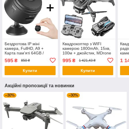
Бездротова IP міні
Квадрокоптер з WIFI
Квад
камера, FullHD, A9 +
камерою 1800mAh, 15хв,
раді
Карта пам'яті 64GB /
100м + джойстик, MDrone
каме
Універсальна міні камера
/ Дитячий коптер /
з ка
595
995
1 1
₴
₴
850 ₴
1 421,43 ₴
з WiFi
Складаний дрон з пультом
Купити
Купити
Акційні пропозиції та новинки
–30%
–30%