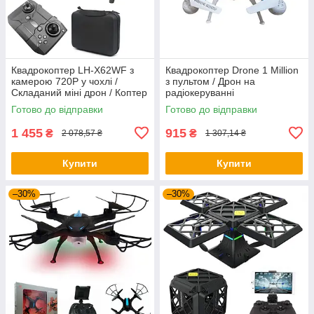
Квадрокоптер LH-X62WF з
Квадрокоптер Drone 1 Million
камерою 720P у чохлі /
з пультом / Дрон на
Складаний міні дрон / Коптер
радіокеруванні
з пультом
Готово до відправки
Готово до відправки
1 455
915
₴
₴
2 078,57 ₴
1 307,14 ₴
Купити
Купити
–30%
–30%