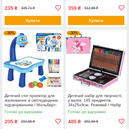
235
359
₴
₴
335,71 ₴
512,86 ₴
Купити
Купити
–30%
–30%
Дитячий стіл проектор для
Дитячий набір для творчості,
малювання зі світлодіодним
у валізі, 145 предметів,
підсвічуванням / Мольберт-
34х25х9см, Рожевий / Набір
проектор
для малювання / Дитячий арт
Готово до відправки
Готово до відправки
набір для малювання
205
485
₴
₴
292,86 ₴
692,86 ₴