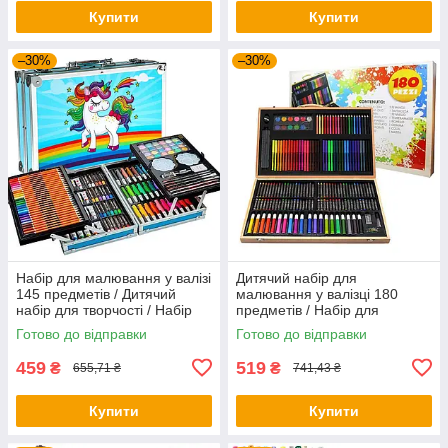
Купити
Купити
–30%
–30%
Набір для малювання у валізі
Дитячий набір для
145 предметів / Дитячий
малювання у валізці 180
набір для творчості / Набір
предметів / Набір для
дитячий для малювання
творчості / Набір юного
Готово до відправки
Готово до відправки
художника
459
519
₴
₴
655,71 ₴
741,43 ₴
Купити
Купити