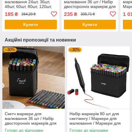
малювання 24шт, 36шт,
малювання 36 шт / Набір
марк
48шт, 60шт, 80шт, 120шт,
двосторонніх маркерів для
Марк
262 шт / Набір маркерів
малювання
Марк
185
235
1 0
₴
₴
264,29 ₴
335,71 ₴
для малювання
Купити
Купити
Акційні пропозиції та новинки
–30%
–30%
Скетч маркери для
Набір маркерів 80 шт для
малювання 36 шт / Набір
скетчингу / Маркери для
двосторонніх маркерів для
малювання / Маркери для
малювання
скетчингу
Готово до відправки
Готово до відправки