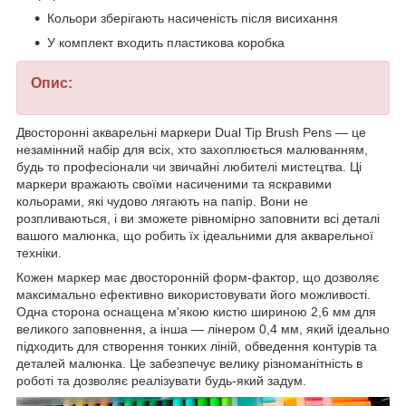
Кольори зберігають насиченість після висихання
У комплект входить пластикова коробка
Опис:
Двосторонні акварельні маркери Dual Tip Brush Pens — це
незамінний набір для всіх, хто захоплюється малюванням,
будь то професіонали чи звичайні любителі мистецтва. Ці
маркери вражають своїми насиченими та яскравими
кольорами, які чудово лягають на папір. Вони не
розпливаються, і ви зможете рівномірно заповнити всі деталі
вашого малюнка, що робить їх ідеальними для акварельної
техніки.
Кожен маркер має двосторонній форм-фактор, що дозволяє
максимально ефективно використовувати його можливості.
Одна сторона оснащена м’якою кистю шириною 2,6 мм для
великого заповнення, а інша — лінером 0,4 мм, який ідеально
підходить для створення тонких ліній, обведення контурів та
деталей малюнка. Це забезпечує велику різноманітність в
роботі та дозволяє реалізувати будь-який задум.