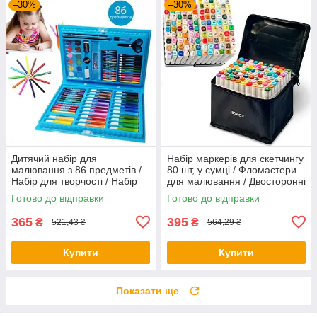
–30%
–30%
Дитячий набір для
Набір маркерів для скетчингу
малювання з 86 предметів /
80 шт, у сумці / Фломастери
Набір для творчості / Набір
для малювання / Двосторонні
для малювання
маркери
Готово до відправки
Готово до відправки
365
395
₴
₴
521,43 ₴
564,29 ₴
Купити
Купити
Показати ще