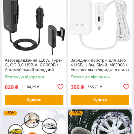
Автозаряджання 118W, Type-
Зарядний пристрій для авто
C, QC 3,0 USB-A, CC069B /
4 USB, 1,8м, Білий, M8J068 /
Автомобільний зарядний
Універсальна зарядка в авто /
пристрій / Швидка зарядка
Автомобільний зарядний
Готово до відправки
Готово до відправки
пристрій
829
389
₴
₴
1 184,29 ₴
555,71 ₴
Купити
Купити
–30%
–30%