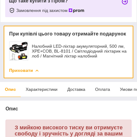
Що таке купити з Пром?
Замовлення під захистом
При купівлі цього товару отримайте подарунок
Налобний LED-ліхтар акумуляторний, 500 лм,
XPE+COB, BL-8101 / Світлодіодний ліхтарик на
лоб / Магнітний ліхтар налобний
Приховати
Опис
Характеристики
Доставка
Оплата
Умови п
Опис
З мийкою високого тиску ви отримуєте
свободу і зручність у догляді за вашим