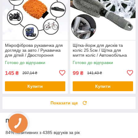
Мікрофіброва рукавичка для
Щітка-йорж для дисків та
догляду за авто / Рукавичка
коліс 25.5см / Щітка для
для дітей / Двостороння
миття коліс / Автомобільна
рукавичка для полірування
двостороння щітка
Готово до відправки
Готово до відправки
145
99
₴
₴
207,14 ₴
141,43 ₴
Купити
Купити
Показати ще
Про нас
84% позитивних з 4385 відгуків за рік