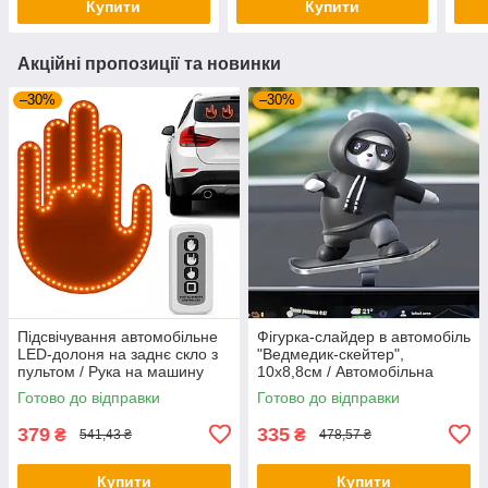
Купити
Купити
Акційні пропозиції та новинки
–30%
–30%
Підсвічування автомобільне
Фігурка-слайдер в автомобіль
LED-долоня на заднє скло з
"Ведмедик-скейтер",
пультом / Рука на машину
10х8,8см / Автомобільна
для жестів / Світлодіодна
іграшка на торпеду
Готово до відправки
Готово до відправки
рука
379
335
₴
₴
541,43 ₴
478,57 ₴
Купити
Купити