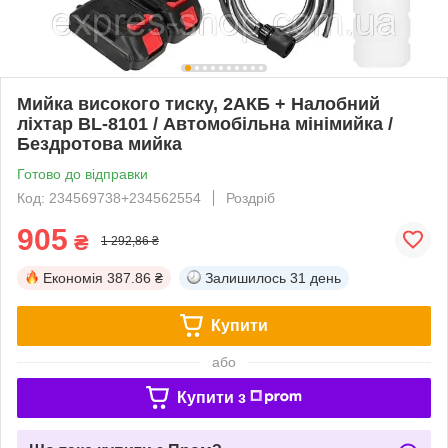
Мийка високого тиску, 2АКБ + Налобний
ліхтар BL-8101 / Автомобільна мінімийка /
Бездротова мийка
Готово до відправки
Код: 234569738+234562554
Роздріб
905
₴
1 292,86 ₴
Економія
387.86 ₴
Залишилось
31 день
Купити
або
Купити з