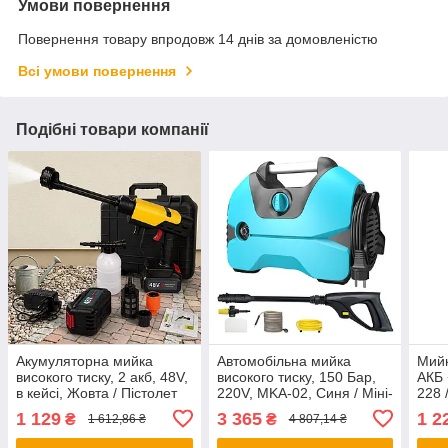
Умови повернення
Повернення товару впродовж 14 днів за домовленістю
Всі умови повернення
Подібні товари компанії
Акумуляторна мийка
Автомобільна мийка
Мийк
високого тиску, 2 акб, 48V,
високого тиску, 150 Бар,
АКБ 
в кейсі, Жовта / Пістолет
220V, MKA-02, Синя / Міні-
228 
для мийки авто / Міні
мийка / Мийка для авто /
мийк
1 129
3 365
1 2
₴
₴
1 612,86 ₴
4 807,14 ₴
мийка для авто
Мийка високого тиску