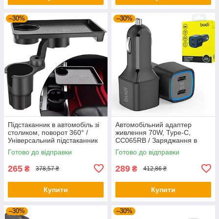
–30%
–30%
Підстаканник в автомобіль зі
Автомобільний адаптер
столиком, поворот 360° /
живлення 70W, Type-C,
Універсальний підстаканник
CC065RB / Заряджання в
автомобільний / Піднос з
прикурювачі / Заряджання
Готово до відправки
Готово до відправки
подвійним підстаканником
для телефону в машину
265
289
₴
₴
378,57 ₴
412,86 ₴
Купити
Купити
–30%
–30%