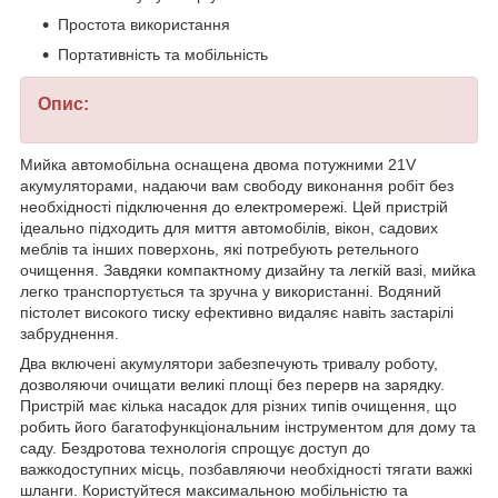
Простота використання
Портативність та мобільність
Опис:
Мийка автомобільна оснащена двома потужними 21V
акумуляторами, надаючи вам свободу виконання робіт без
необхідності підключення до електромережі. Цей пристрій
ідеально підходить для миття автомобілів, вікон, садових
меблів та інших поверхонь, які потребують ретельного
очищення. Завдяки компактному дизайну та легкій вазі, мийка
легко транспортується та зручна у використанні. Водяний
пістолет високого тиску ефективно видаляє навіть застарілі
забруднення.
Два включені акумулятори забезпечують тривалу роботу,
дозволяючи очищати великі площі без перерв на зарядку.
Пристрій має кілька насадок для різних типів очищення, що
робить його багатофункціональним інструментом для дому та
саду. Бездротова технологія спрощує доступ до
важкодоступних місць, позбавляючи необхідності тягати важкі
шланги. Користуйтеся максимальною мобільністю та