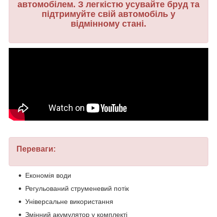
автомобілем. З легкістю усувайте бруд та
підтримуйте свій автомобіль у
відмінному стані.
Переваги:
Економія води
Регульований струменевий потік
Універсальне використання
Змінний акумулятор у комплекті