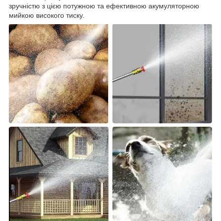
зручністю з цією потужною та ефективною акумуляторною
мийкою високого тиску.