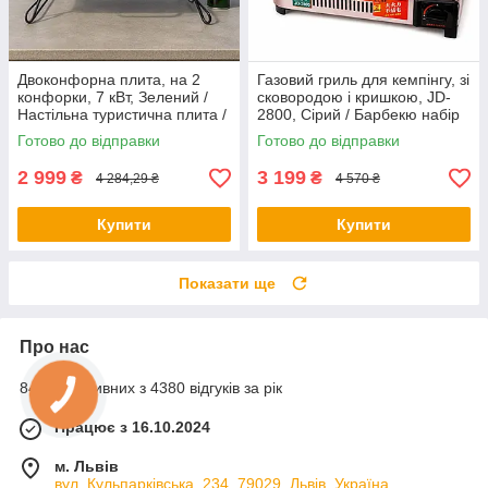
Двоконфорна плита, на 2
Газовий гриль для кемпінгу, зі
конфорки, 7 кВт, Зелений /
сковородою і кришкою, JD-
Настільна туристична плита /
2800, Сірий / Барбекю набір
Портативна газова плита для
для кемпінгу / Портативна
Готово до відправки
Готово до відправки
кемпінгу
газова плита
2 999
3 199
₴
₴
4 284,29 ₴
4 570 ₴
Купити
Купити
Показати ще
Про нас
84% позитивних з 4380 відгуків за рік
Працює з 16.10.2024
м. Львів
вул. Кульпарківська, 234, 79029, Львів, Україна