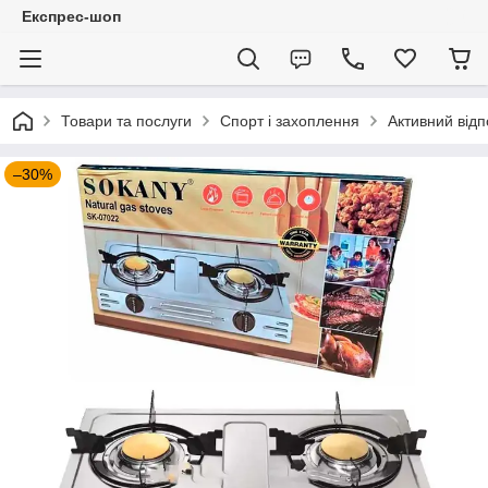
Експрес-шоп
Товари та послуги
Спорт і захоплення
Активний відп
–30%