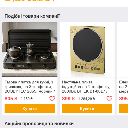
Подібні товари компанії
Газова плитка для кухні, з
Настільна плита
Елек
кришкою, на 3 конфорки,
індукційна на 1 конфорку,
на 2
BOBBYTEC 2855, Чорний /
2000Вт, BITEK BT-8017 /
мере
Настільна плита / Газова
Електроплита / Варильна
Плит
805
899
895
₴
₴
1 150 ₴
1 284,29 ₴
плита настільна
поверхня
Купити
Купити
Акційні пропозиції та новинки