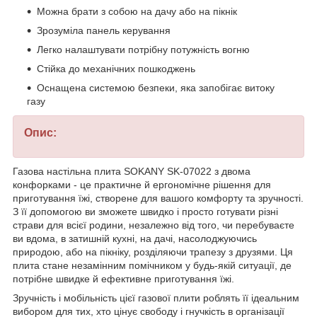
Можна брати з собою на дачу або на пікнік
Зрозуміла панель керування
Легко налаштувати потрібну потужність вогню
Стійка до механічних пошкоджень
Оснащена системою безпеки, яка запобігає витоку
газу
Опис:
Газова настільна плита SOKANY SK-07022 з двома
конфорками - це практичне й ергономічне рішення для
приготування їжі, створене для вашого комфорту та зручності.
З її допомогою ви зможете швидко і просто готувати різні
страви для всієї родини, незалежно від того, чи перебуваєте
ви вдома, в затишній кухні, на дачі, насолоджуючись
природою, або на пікніку, розділяючи трапезу з друзями. Ця
плита стане незамінним помічником у будь-якій ситуації, де
потрібне швидке й ефективне приготування їжі.
Зручність і мобільність цієї газової плити роблять її ідеальним
вибором для тих, хто цінує свободу і гнучкість в організації