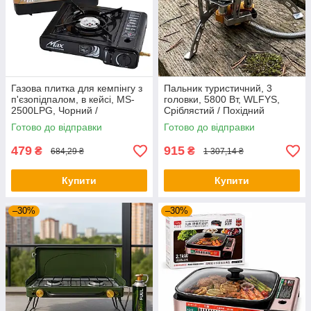
Газова плитка для кемпінгу з
Пальник туристичний, 3
п'єзопідпалом, в кейсі, MS-
головки, 5800 Вт, WLFYS,
2500LPG, Чорний /
Сріблястий / Похідний
Портативна газова плита /
пальник / Складний газовий
Готово до відправки
Готово до відправки
Газова плитка похідна
пальник для кемпінгу
479
915
₴
₴
684,29 ₴
1 307,14 ₴
Купити
Купити
–30%
–30%