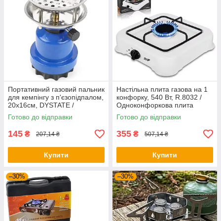
Портативний газовий пальник
Настільна плита газова на 1
для кемпінгу з п'єзопідпалом,
конфорку, 540 Вт, R.8032 /
20х16см, DYSTATE /
Одноконфоркова плита
Туристична газова плита
портативна / Плита для
Готово до відправки
Готово до відправки
кемпінгу
145
355
₴
₴
207,14 ₴
507,14 ₴
Купити
Купити
–30%
–30%