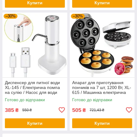
Купити
Купити
–30%
–30%
Диспенсер для питної води
Апарат для приготування
XL-145 / Електрична помпа
пончиків на 7 шт, 1200 Вт, XL-
на сулію / Насос для води
615 / Машинка електрична
для випікання пончиків
Готово до відправки
Готово до відправки
385
505
₴
₴
550 ₴
721,43 ₴
Купити
Купити