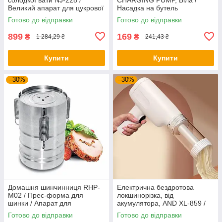
Великий апарат для цукрової
Насадка на бутель
вати на коліщатках
Готово до відправки
Готово до відправки
899
169
₴
₴
1 284,29 ₴
241,43 ₴
Купити
Купити
–30%
–30%
Домашня шинчинниця RHP-
Електрична бездротова
M02 / Прес-форма для
локшинорізка, від
шинки / Апарат для
акумулятора, AND XL-859 /
приготування шинки /
Апарат для виробництва
Готово до відправки
Готово до відправки
Шинчинниці
локшини