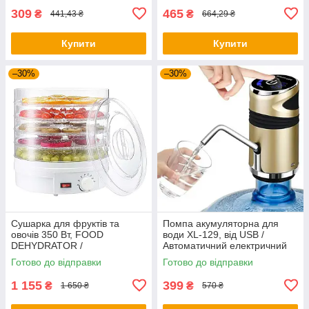
309
465
₴
₴
441,43 ₴
664,29 ₴
Купити
Купити
–30%
–30%
Сушарка для фруктів та
Помпа акумуляторна для
овочів 350 Вт, FOOD
води XL-129, від USB /
DEHYDRATOR /
Автоматичний електричний
Електросушарка для фруктів
насос на бутиль
Готово до відправки
Готово до відправки
1 155
399
₴
₴
1 650 ₴
570 ₴