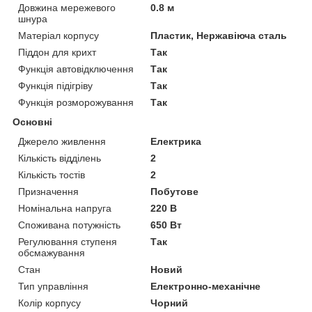
Довжина мережевого
0.8 м
шнура
Матеріал корпусу
Пластик, Нержавіюча сталь
Піддон для крихт
Так
Функція автовідключення
Так
Функція підігріву
Так
Функція розморожування
Так
Основні
Джерело живлення
Електрика
Кількість відділень
2
Кількість тостів
2
Призначення
Побутове
Номінальна напруга
220 В
Споживана потужність
650 Вт
Регулювання ступеня
Так
обсмажування
Стан
Новий
Тип управління
Електронно-механічне
Колір корпусу
Чорний