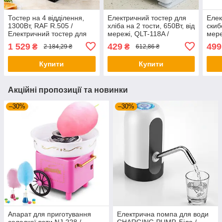
Тостер на 4 відділення,
Електричний тостер для
Елек
1300Вт, RAF R.505 /
хліба на 2 тости, 650Вт, від
скиб
Електричний тостер для
мережі, QLT-118A /
мере
хліба / Електротостер
Електротостер /
Кухо
1 529
429
499
₴
₴
2 184,29 ₴
612,86 ₴
Побутовий тостер для
для 
дому
Купити
Купити
Акційні пропозиції та новинки
–30%
–30%
Апарат для приготування
Електрична помпа для води
солодкої вати NJ-228 /
CHARGING PUMP, Біла /