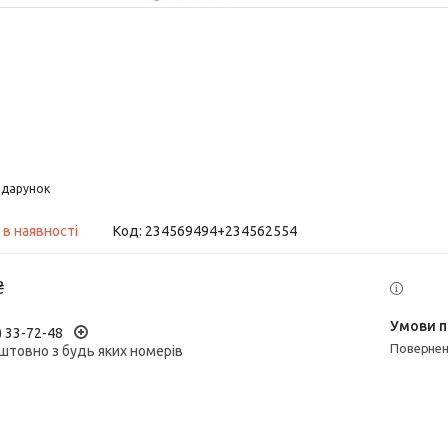
дарунок
 в наявності
Код:
234569494+234562554
₴
) 33-72-48
поверне
штовно з будь яких номерів