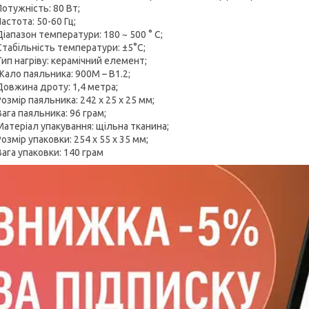
Потужність: 80 Вт;
Частота: 50-60 Гц;
Діапазон температури: 180 ~ 500 ° С;
Стабільність температури: ±5°С;
Тип нагріву: керамічний елемент;
Жало паяльника: 900M – B1.2;
Довжина дроту: 1,4 метра;
Розмір паяльника: 242 х 25 х 25 мм;
Вага паяльника: 96 грам;
Матеріал упакування: щільна тканина;
Розмір упаковки: 254 х 55 х 35 мм;
Вага упаковки: 140 грам