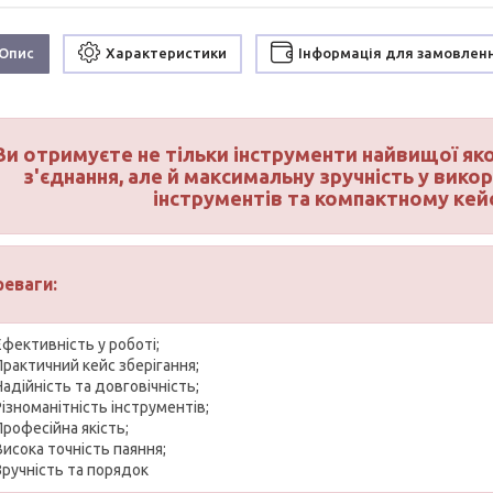
Опис
Характеристики
Інформація для замовлен
Ви отримуєте не тільки інструменти найвищої якос
з'єднання, але й максимальну зручність у вико
інструментів та компактному кейсу
реваги:
Ефективність у роботі;
Практичний кейс зберігання;
Надійність та довговічність;
Різноманітність інструментів;
Професійна якість;
Висока точність паяння;
Зручність та порядок