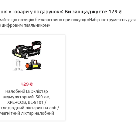
ція «Товари у подарунок»
Ви заощаджуєте 129 ₴
айте цю позицію безкоштовно при покупці «Набір інструментів для 
 з цифровим паяльником»
129 ₴
Налобний LED-ліхтар
акумуляторний, 500 лм,
XPE+COB, BL-8101 /
ітлодіодний ліхтарик на лоб /
Магнітний ліхтар налобний