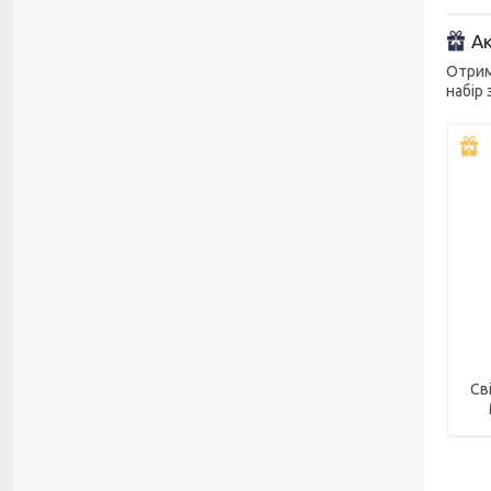
Ак
Отрим
набір
Св