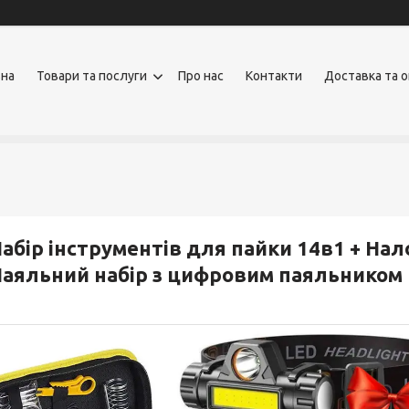
вна
Товари та послуги
Про нас
Контакти
Доставка та 
абір інструментів для пайки 14в1 + Нал
аяльний набір з цифровим паяльником