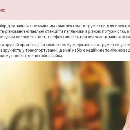
ис:
абір для паяння є незамінним комплектом інструментів для електрон
ь різноманітні паяльні станції та паяльники з різною потужністю, а
печуючи високу точність та ефективність при виконанні паяння різн
ки зручній організації та компактному зберіганню інструментів у с
та зручність у транспортуванні. Даний набір є надійним помічником
кому проекті, де потрібна пайка.