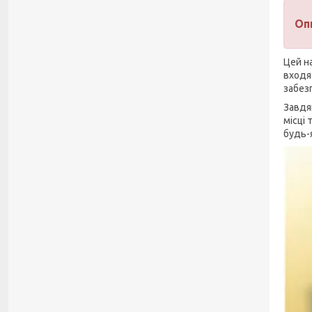
Оп
Цей н
входят
забез
Завдя
місці 
будь-я