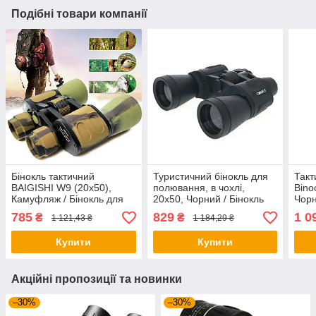
Подібні товари компанії
Бінокль тактичний
Туристичний бінокль для
Такт
BAIGISHI W9 (20x50),
полювання, в чохлі,
Bino
Камуфляж / Бінокль для
20x50, Чорний / Бінокль
Чорн
полювання та походів з
тактичний / Бінокль для
біно
785
829
1 0
₴
₴
1 121,43 ₴
1 184,29 ₴
чохлом
спостереження /
рибо
Потужний бінокль
Купити
Купити
Акційні пропозиції та новинки
–30%
–30%