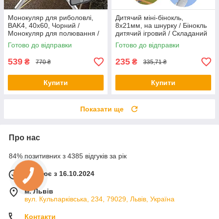
Монокуляр для риболовлі,
Дитячий міні-бінокль,
BAK4, 40x60, Чорний /
8х21мм, на шнурку / Бінокль
Монокуляр для полювання /
дитячий ігровий / Складаний
Потужний монокуляр, з
міні-бінокль / Телескоп
Готово до відправки
Готово до відправки
кріпленням для телефону
дитячий
539
235
₴
₴
770 ₴
335,71 ₴
Купити
Купити
Показати ще
Про нас
84% позитивних з 4385 відгуків за рік
Працює з 16.10.2024
м. Львів
вул. Кульпарківська, 234, 79029, Львів, Україна
Контакти