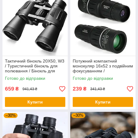
Тактичний бінокль 20X50, W3
Потужний компактний
/ Туристичний бінокль для
монокуляр 16х52 з подвійним
полювання / Бінокль для
фокусуванням /
спостереження / Потужний
Універсальний монокуляр
Готово до відправки
Готово до відправки
бінокль
для полювання та риболовлі
659
239
₴
₴
941,43 ₴
341,43 ₴
Купити
Купити
–30%
–30%