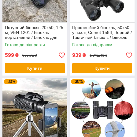
Потужний бінокль 20x50, 125
Професійний бінокль, 50x50
м, VEN-1201 / Бінокль
у чохлі, Comet 158II, Чорний /
портативний / Бінокль для
Тактичний бінокль / Бінокль
спостереження / Туристичний
для риболовлі
Готово до відправки
Готово до відправки
бінокль
599
939
₴
₴
855,71 ₴
1 341,43 ₴
Купити
Купити
–30%
–30%