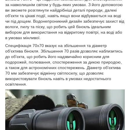
за навколишнім світом у будь-яких умовах. З його допомогою
ви зможете розглянути найдрібніші деталі природи, далекі
об'єкти та цікаві події, навіть якщо вони відбуваються на воді
чи під дощем. Водонепроникний дизайн забезпечує захист від
вологи, пилу та піску, що робить цей бінокль ідеальним
вибором для використання на відкритому повітрі, на воді або
в умовах мінливої.
Специфікація 70x70 вказує на збільшення та діаметр
об'єктива бінокля. Збільшення 70 разів дозволяє наблизитись
до об'єкта, що робить його надзвичайно корисним для
подорожей, полювання, спостереження за дикою природою,
а також для астрономічних спостережень. Діаметр об'єктива
70 мм забезпечує відмінну світлосилу, що дозволяє
використовувати бінокль навіть в умовах недостатнього
освітлення.