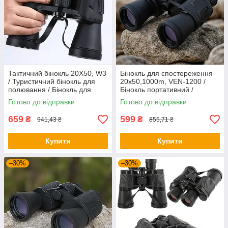
Тактичний бінокль 20X50, W3
Бінокль для спостереження
/ Туристичний бінокль для
20x50,1000m, VEN-1200 /
полювання / Бінокль для
Бінокль портативний /
спостереження / Потужний
Потужний бінокль /
Готово до відправки
Готово до відправки
бінокль
Туристичний бінокль
659
599
₴
₴
941,43 ₴
855,71 ₴
Купити
Купити
–30%
–30%