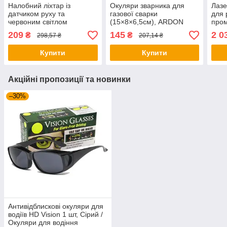
Налобний ліхтар із
Окуляри зварника для
Лазе
датчиком руху та
газової сварки
для 
червоним світлом
(15×8×6,5см), ARDON
пром
(XPE+COB) BL-123 /
WELDER / Окуляри для
+2АК
209
145
2 0
₴
₴
298,57 ₴
207,14 ₴
Світлодіодний ліхтарик на
зварювання / Зварювальні
Лазе
голову
окуляри
кейсі
Купити
Купити
Акційні пропозиції та новинки
–30%
Антивідблискові окуляри для
водіїв HD Vision 1 шт, Сірий /
Окуляри для водіння