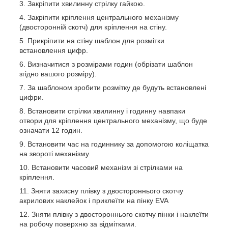
Закріпити хвилинну стрілку гайкою.
Закріпити кріплення центрального механізму
(двосторонній скотч) для кріплення на стіну.
Прикріпити на стіну шаблон для розмітки
встановлення цифр.
Визначитися з розмірами годин (обрізати шаблон
згідно вашого розміру).
За шаблоном зробити розмітку де будуть встановлені
цифри.
Встановити стрілки хвилинну і годинну навпаки
отвори для кріплення центрального механізму, що буде
означати 12 годин.
Встановити час на годиннику за допомогою коліщатка
на звороті механізму.
Встановити часовий механізм зі стрілками на
кріплення.
Зняти захисну плівку з двостороннього скотчу
акрилових наклейок і приклеїти на пінку EVA
Зняти плівку з двостороннього скотчу пінки і наклеїти
на робочу поверхню за відмітками.