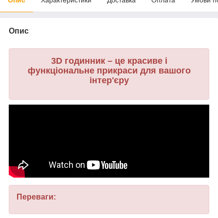
Опис
3D годинник – це красиве і
функціональне прикраси для вашого
інтер'єру
Переваги: