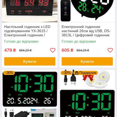
Настільний годинник з LED
Електронний годинник
підсвічуванням YX-3615 /
настінний 26см від USB, DS-
Електронний годинник /
3813L / Цифровий годинник
Годинник з термометром і
на стіну / Настільний LED
Готово до відправки
Готово до відправки
будильником
годинник
479
605
₴
₴
684,29 ₴
864,29 ₴
Купити
Купити
–30%
–30%
Подарунок