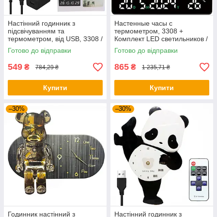
Настінний годинник з
Настенные часы с
підсвічуванням та
термометром, 3308 +
термометром, від USB, 3308 /
Комплект LED светильников /
Електронний годинник на
Электронные часы на стену /
Готово до відправки
Готово до відправки
стіну / Будильник
Будильник
549
865
₴
₴
784,29 ₴
1 235,71 ₴
Купити
Купити
–30%
–30%
Годинник настінний з
Настінний годинник з