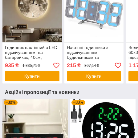
Годинник настінний з LED
Настінні годинники з
Вели
підсвічуванням, на
підсвічуванням,
60x3
батарейках, 40см,
будильником та
підс
«Місяць» / Круглий
термометром, LY-1089,
Наст
935
215
1 1
₴
₴
1 335,71 ₴
307,14 ₴
настінний годинник /
Сині цифри / Електронні
Ведм
Годинник на стіну
настільні LED-годинники
бата
Купити
Купити
Акційні пропозиції та новинки
–30%
–30%