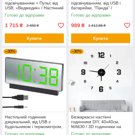
підсвічуванням + Пульт, від
підсвічуванням, від USB і
USB, «Ведмедик» / Настінний
батарейки, "Панда" /
годинник / Годинники на стіну
Настінний годинник з LED
Готово до відправки
Готово до відправки
/ Дизайнерський годинни
підсвічуванням / Годинник на
стіну
1 715
989
₴
₴
2 450 ₴
1 412,86 ₴
Купити
Купити
–30%
–30%
Настільний годинник
Безкаркасні настінні
дзеркальний, від USB з
годинники DIY, 40х40см,
будильником і термометром,
MA630 / 3D годинники на
VST-897-4, Зелений /
стіну / Годинники настінні /
Готово до відправки
Готово до відправки