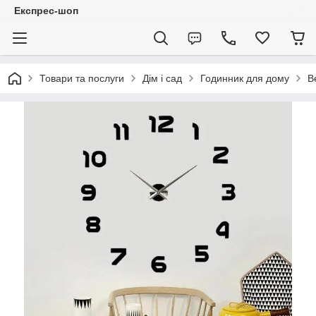
Експрес-шоп
Товари та послуги
Дім і сад
Годинник для дому
В