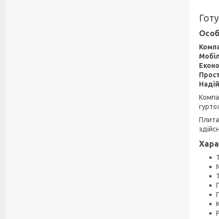
Готу
Особ
Компа
Мобіл
Еконо
Прос
Надій
Компа
гурто
Плита
здійс
Хара