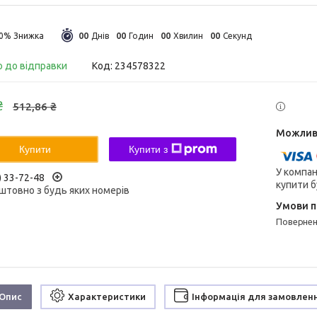
0
0
0
0
0
0
0
0
30%
Днів
Годин
Хвилин
Секунд
о до відправки
Код:
234578322
₴
512,86 ₴
Купити
Купити з
У компан
) 33-72-48
купити б
штовно з будь яких номерів
поверне
Опис
Характеристики
Інформація для замовлен