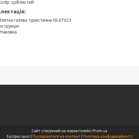
Колір: сріблястий
лектація:
Плитка газова туристична SK-07023
Інструкція
Упаковка
Сайт створений на маркетплейсі
Prom.ua
Експрес-шоп |
Поскаржитися на контент
|
Політика конфіденційності