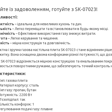
йте із задоволенням, готуйте з SK-07023!
ливості:
ктність
– ідеальна для невеликих кухонь та дач.
ьність
– Легко переміщати та встановлювати в будь-якому місці.
мічність
– Ефективне використання газу знижує витрати.
тота
– Легке керування та чищення.
ність
– міцна конструкція та довговічність.
ктна і зручна газова настільна плита SK-07023 стане відмінним ріш
житку. Вона оснащена двома конфорками різної потужності, що дозв
 SK-07023 відрізняється міцною конструкцією та емальованим покр
нюється поворотними ручками, що забезпечують точний контроль 
ктеристики:
Тип: газова плита
Матеріал корпусу: сталь
Тип газу: пропан, бутан
Потужність: 2200 Вт
П'єзопідпал: так
Кількість конфорок: 1
Регулювання подачі газу: плавне