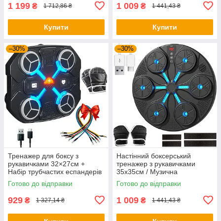
1 199
1 009
₴
₴
1 712,86 ₴
1 441,43 ₴
Купити
Купити
–30%
–30%
Тренажер для боксу з
Настінний боксерський
рукавичками 32×27см +
тренажер з рукавичками
Набір трубчастих еспандерів
35x35см / Музична
/ Настінна боксерська мішень
боксерська мішень /
Готово до відправки
Готово до відправки
Тренажер для боксу
929
1 009
₴
₴
1 327,14 ₴
1 441,43 ₴