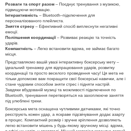
Розваги та спорт разом
– Поєднує тренування з музикою,
підвищуючи мотивацію.
Інтерактивність
– Bluetooth–підключення для
персоналізованого плейлиста.
Зняття стресу
– Ефективний спосіб виплеснути негативні
емоції.
Поліпшення координації
– Розвиває реакцію та точність
ударів.
Компактність
– Легко встановити вдома, не займає багато
місця.
Представляємо вашій увазі інтерактивну боксерську мету –
ідеальний тренажер для відпрацювання ударів, розвитку
координації та просто веселого проведення часу! Ця мета не
тільки допоможе вам покращити свої боксерські навички, але і
стане чудовим способом зняти стрес і підняти настрій.
Завдяки вбудованій музиці та можливості підключення по
Bluetooth, тренування перетворяться на захоплююче заняття
під улюблені треки.
Боксерська мета оснащена чутливими датчиками, які точно
реєструють кожен удар, а яскраве підсвічування додає азарту
в процес. Компактний розмір і зручне кріплення дозволяють
легко встановити мішень у будь-якому зручному місці. вдома,