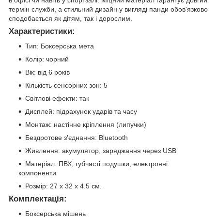
в офісі чи навіть у спортзалі. Міцний матеріал гарантує довгий
термін служби, а стильний дизайн у вигляді панди обов'язково
сподобається як дітям, так і дорослим.
Характеристики:
Тип: Боксерська мета
Колір: чорний
Вік: від 6 років
Кількість сенсорних зон: 5
Світлові ефекти: так
Дисплей: підрахунок ударів та часу
Монтаж: настінне кріплення (липучки)
Бездротове з'єднання: Bluetooth
Живлення: акумулятор, заряджання через USB
Матеріал: ПВХ, губчасті подушки, електронні
компоненти
Розмір: 27 х 32 х 4.5 см.
Комплектація:
Боксерська мішень