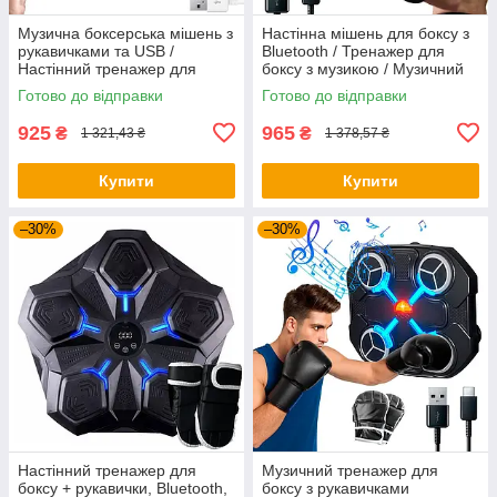
Музична боксерська мішень з
Настінна мішень для боксу з
рукавичками та USB /
Bluetooth / Тренажер для
Настінний тренажер для
боксу з музикою / Музичний
боксу / Боксерський
боксерський тренажер
Готово до відправки
Готово до відправки
тренажер
925
965
₴
₴
1 321,43 ₴
1 378,57 ₴
Купити
Купити
–30%
–30%
Настінний тренажер для
Музичний тренажер для
боксу + рукавички, Bluetooth,
боксу з рукавичками