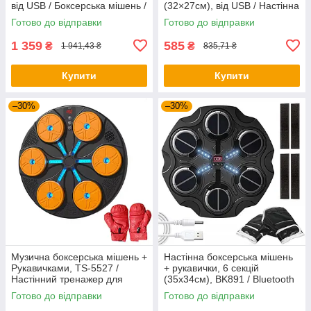
від USB / Боксерська мішень /
(32×27см), від USB / Настінна
Мішень для боксу
боксерська мішень
Готово до відправки
Готово до відправки
1 359
585
₴
₴
1 941,43 ₴
835,71 ₴
Купити
Купити
–30%
–30%
Музична боксерська мішень +
Настінна боксерська мішень
Рукавичками, TS-5527 /
+ рукавички, 6 секцій
Настінний тренажер для
(35х34см), BK891 / Bluetooth
боксу / Боксерський
мішень для боксу
Готово до відправки
Готово до відправки
тренажер