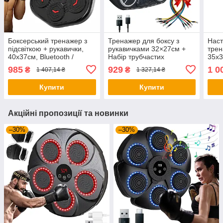
Боксерський тренажер з
Тренажер для боксу з
Наст
підсвіткою + рукавички,
рукавичками 32×27см +
трен
40х37см, Bluetooth /
Набір трубчастих
35x3
Інтерактивний тренажер
еспандерів / Настінна
бокс
985
929
1 0
₴
₴
1 407,14 ₴
1 327,14 ₴
для боксу / Боксерська
боксерська мішень
Трен
мішень
Купити
Купити
Акційні пропозиції та новинки
–30%
–30%