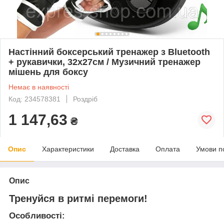
Настінний боксерський тренажер з Bluetooth
+ рукавички, 32х27см / Музичний тренажер
мішень для боксу
Немає в наявності
Код: 234578381
Роздріб
1 147,63
₴
Опис
Характеристики
Доставка
Оплата
Умови п
Опис
Тренуйся в ритмі перемоги!
Особливості: