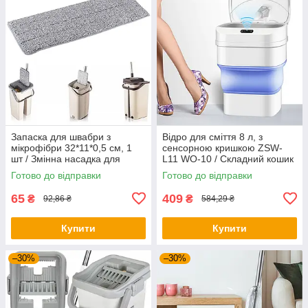
Запаска для швабри з
Відро для сміття 8 л, з
мікрофібри 32*11*0,5 см, 1
сенсорною кришкою ZSW-
шт / Змінна насадка для
L11 WO-10 / Складний кошик
швабри
для сміття
Готово до відправки
Готово до відправки
65
409
₴
₴
92,86 ₴
584,29 ₴
Купити
Купити
–30%
–30%