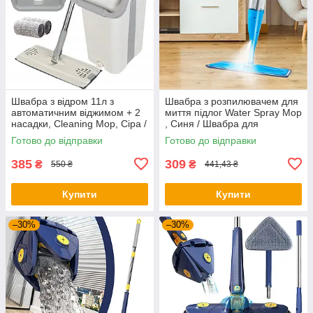
Швабра з відром 11л з
Швабра з розпилювачем для
автоматичним віджимом + 2
миття підлог Water Spray Mop
насадки, Cleaning Mop, Сіра /
, Синя / Швабра для
Складна швабра для миття
прибирання
Готово до відправки
Готово до відправки
підлоги
385
309
₴
₴
550 ₴
441,43 ₴
Купити
Купити
–30%
–30%