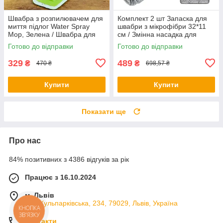
Швабра з розпилювачем для
Комплект 2 шт Запаска для
миття підлог Water Spray
швабри з мікрофібри 32*11
Mop, Зелена / Швабра для
см / Змінна насадка для
прибирання
швабри
Готово до відправки
Готово до відправки
329
489
₴
₴
470 ₴
698,57 ₴
Купити
Купити
Показати ще
Про нас
84% позитивних з 4386 відгуків за рік
Працює з 16.10.2024
м. Львів
вул. Кульпарківська, 234, 79029, Львів, Україна
КНОПКА
ЗВ'ЯЗКУ
Контакти