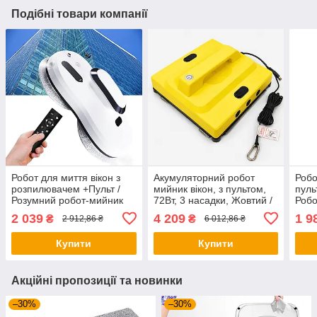
Подібні товари компанії
Робот для миття вікон з
Акумуляторний робот
Робо
розпилювачем +Пульт /
мийник вікон, з пультом,
пуль
Розумний робот-мийник
72Вт, 3 насадки, Жовтий /
Робо
вікон / Робот для миття
Пилосос для вікон / Робот
пило
2 039
4 209
1 9
₴
₴
2 912,86 ₴
6 012,86 ₴
вікон
для миття вікон
Купити
Купити
Акційні пропозиції та новинки
–30%
–30%