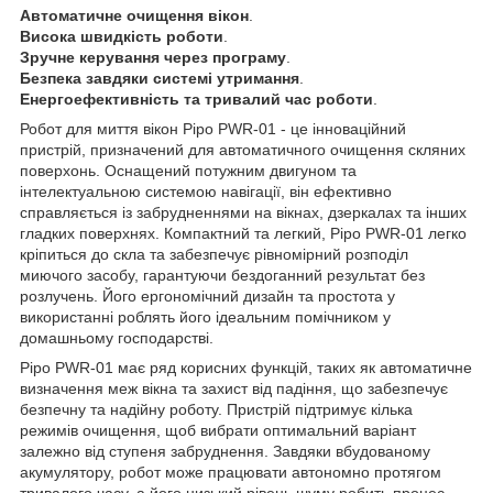
Автоматичне очищення вікон
.
Висока швидкість роботи
.
Зручне керування через програму
.
Безпека завдяки системі утримання
.
Енергоефективність та тривалий час роботи
.
Робот для миття вікон Pipo PWR-01 - це інноваційний
пристрій, призначений для автоматичного очищення скляних
поверхонь. Оснащений потужним двигуном та
інтелектуальною системою навігації, він ефективно
справляється із забрудненнями на вікнах, дзеркалах та інших
гладких поверхнях. Компактний та легкий, Pipo PWR-01 легко
кріпиться до скла та забезпечує рівномірний розподіл
миючого засобу, гарантуючи бездоганний результат без
розлучень. Його ергономічний дизайн та простота у
використанні роблять його ідеальним помічником у
домашньому господарстві.
Pipo PWR-01 має ряд корисних функцій, таких як автоматичне
визначення меж вікна та захист від падіння, що забезпечує
безпечну та надійну роботу. Пристрій підтримує кілька
режимів очищення, щоб вибрати оптимальний варіант
залежно від ступеня забруднення. Завдяки вбудованому
акумулятору, робот може працювати автономно протягом