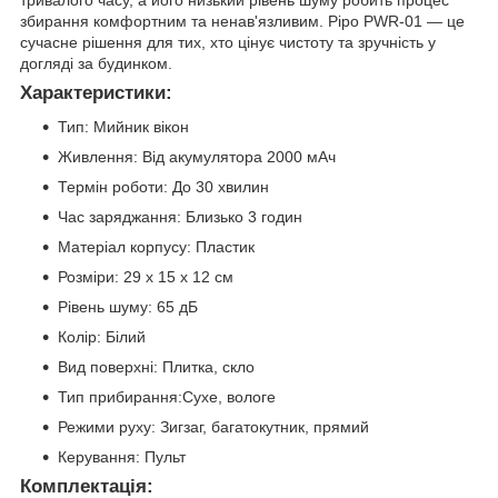
тривалого часу, а його низький рівень шуму робить процес
збирання комфортним та ненав'язливим. Pipo PWR-01 — це
сучасне рішення для тих, хто цінує чистоту та зручність у
догляді за будинком.
Характеристики:
Тип: Мийник вікон
Живлення: Від акумулятора 2000 мАч
Термін роботи: До 30 хвилин
Час заряджання: Близько 3 годин
Матеріал корпусу: Пластик
Розміри: 29 x 15 x 12 см
Рівень шуму: 65 дБ
Колір: Білий
Вид поверхні: Плитка, скло
Тип прибирання:Сухе, вологе
Режими руху: Зигзаг, багатокутник, прямий
Керування: Пульт
Комплектація: