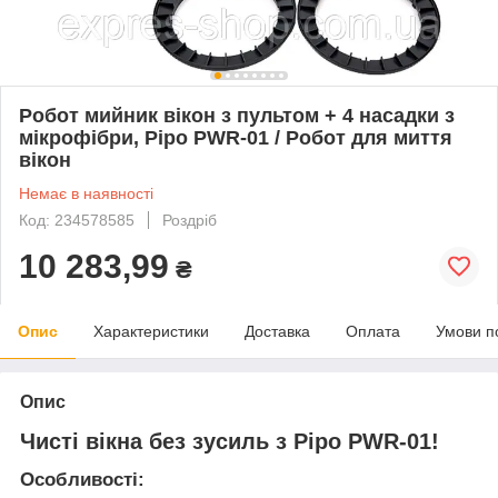
Робот мийник вікон з пультом + 4 насадки з
мікрофібри, Pipo PWR-01 / Робот для миття
вікон
Немає в наявності
Код: 234578585
Роздріб
10 283,99
₴
Опис
Характеристики
Доставка
Оплата
Умови п
Опис
Чисті вікна без зусиль з Pipo PWR-01!
Особливості: