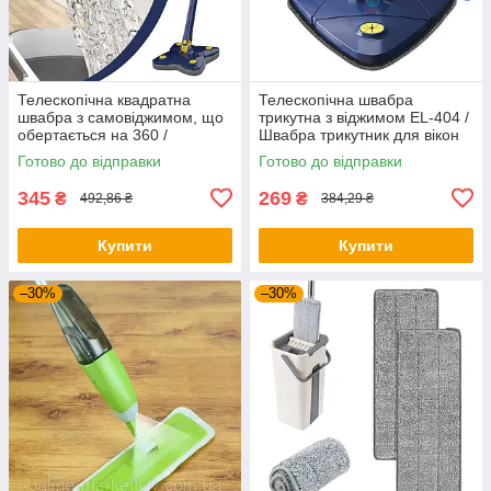
Телескопічна квадратна
Телескопічна швабра
швабра з самовіджимом, що
трикутна з віджимом EL-404 /
обертається на 360 /
Швабра трикутник для вікон
Швабра-ледарка для підлоги
та підлоги
Готово до відправки
Готово до відправки
з віджимом
345
269
₴
₴
492,86 ₴
384,29 ₴
Купити
Купити
–30%
–30%