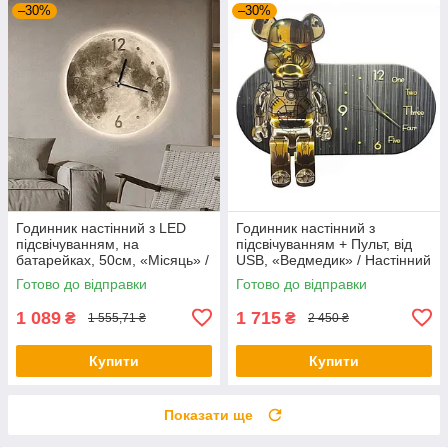
–30%
–30%
Годинник настінний з LED
Годинник настінний з
підсвічуванням, на
підсвічуванням + Пульт, від
батарейках, 50см, «Місяць» /
USB, «Ведмедик» / Настінний
Круглий годинник / Годинник
годинник / Годинники на стіну
Готово до відправки
Готово до відправки
для дому
/ Дизайнерський годинни
1 089
1 715
₴
₴
1 555,71 ₴
2 450 ₴
Купити
Купити
Показати ще