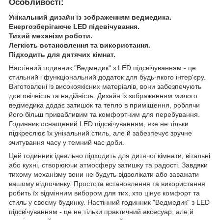
Особливості:
Унікальний дизайн із зображенням ведмедика.
Енергозберігаюче LED підсвічування.
Тихий механізм роботи.
Легкість встановлення та використання.
Підходить для дитячих кімнат.
Настінний годинник "Ведмедик" з LED підсвічуванням - це
стильний і функціональний додаток для будь-якого інтер'єру.
Виготовлені із високоякісних матеріалів, вони забезпечують
довговічність та надійність. Дизайн із зображенням милого
ведмедика додає затишок та тепло в приміщення, роблячи
його більш привабливим та комфортним для перебування.
Годинник оснащений LED підсвічуванням, яке не тільки
підкреслює їх унікальний стиль, але й забезпечує зручне
зчитування часу у темний час доби.
Цей годинник ідеально підходить для дитячої кімнати, вітальні
або кухні, створюючи атмосферу затишку та радості. Завдяки
тихому механізму вони не будуть відволікати або заважати
вашому відпочинку. Простота встановлення та використання
робить їх відмінним вибором для тих, хто цінує комфорт та
стиль у своєму будинку. Настінний годинник "Ведмедик" з LED
підсвічуванням - це не тільки практичний аксесуар, але й