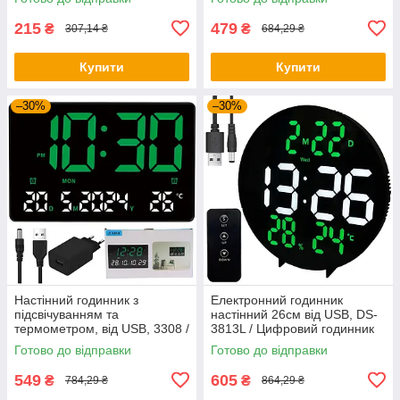
Годинник
будильником
215
479
₴
₴
307,14 ₴
684,29 ₴
Купити
Купити
–30%
–30%
Настінний годинник з
Електронний годинник
підсвічуванням та
настінний 26см від USB, DS-
термометром, від USB, 3308 /
3813L / Цифровий годинник
Електронний годинник на
на стіну / Настільний LED
Готово до відправки
Готово до відправки
стіну / Будильник
годинник
549
605
₴
₴
784,29 ₴
864,29 ₴