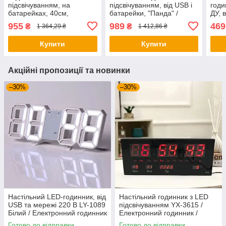
підсвічуванням, на
підсвічуванням, від USB і
годи
батарейках, 40см,
батарейки, "Панда" /
ДУ, 
«Місяць» / Круглий
Настінний годинник з LED
6650
955
989
469
₴
₴
1 364,29 ₴
1 412,86 ₴
настінний годинник /
підсвічуванням / Годинник
годи
Годинник на стіну
на стіну
Купити
Купити
Акційні пропозиції та новинки
–30%
–30%
Настільний LED-годинник, від
Настільний годинник з LED
USB та мережі 220 В LY-1089
підсвічуванням YX-3615 /
Білий / Електронний годинник
Електронний годинник /
/ Годинник настінний /
Годинник з термометром і
Готово до відправки
Готово до відправки