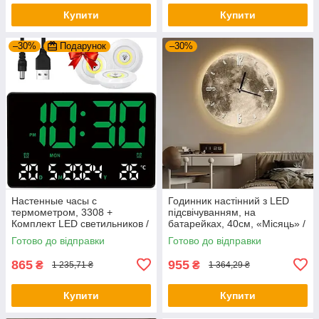
Купити
Купити
–30%
Подарунок
–30%
Настенные часы с
Годинник настінний з LED
термометром, 3308 +
підсвічуванням, на
Комплект LED светильников /
батарейках, 40см, «Місяць» /
Электронные часы на стену /
Круглий настінний годинник /
Готово до відправки
Готово до відправки
Будильник
Годинник на стіну
865
955
₴
₴
1 235,71 ₴
1 364,29 ₴
Купити
Купити