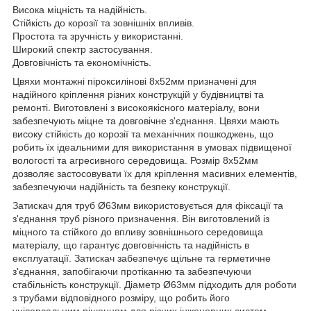
Висока міцність та надійність.
Стійкість до корозії та зовнішніх впливів.
Простота та зручність у використанні.
Широкий спектр застосування.
Довговічність та економічність.
Цвяхи монтажні піроксилінові 8х52мм призначені для
надійного кріплення різних конструкцій у будівництві та
ремонті. Виготовлені з високоякісного матеріалу, вони
забезпечують міцне та довговічне з'єднання. Цвяхи мають
високу стійкість до корозії та механічних пошкоджень, що
робить їх ідеальними для використання в умовах підвищеної
вологості та агресивного середовища. Розмір 8х52мм
дозволяє застосовувати їх для кріплення масивних елементів,
забезпечуючи надійність та безпеку конструкції.
Затискач для труб Ø63мм використовується для фіксації та
з'єднання труб різного призначення. Він виготовлений із
міцного та стійкого до впливу зовнішнього середовища
матеріалу, що гарантує довговічність та надійність в
експлуатації. Затискач забезпечує щільне та герметичне
з'єднання, запобігаючи протіканню та забезпечуючи
стабільність конструкції. Діаметр Ø63мм підходить для роботи
з трубами відповідного розміру, що робить його