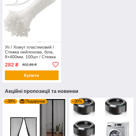
Уп / Хомут пластиковий /
Стяжка нейлонова, біла,
8×400мм, 100шт / Стяжка
для кабелю
282
₴
402,86 ₴
Купити
Акційні пропозиції та новинки
–30%
Подарунок
–30%