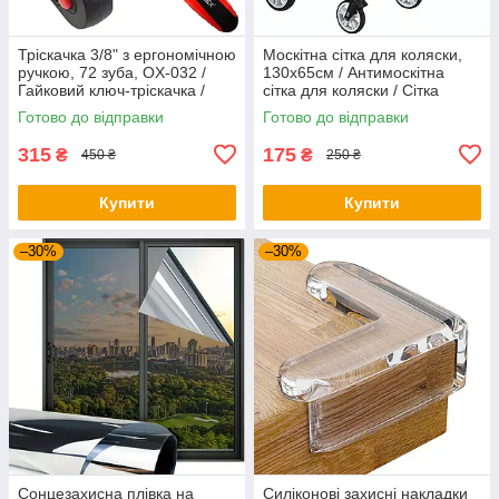
Тріскачка 3/8" з ергономічною
Москітна сітка для коляски,
ручкою, 72 зуба, OX-032 /
130х65см / Антимоскітна
Гайковий ключ-тріскачка /
сітка для коляски / Сітка
Руків'я з храповим
москітна на коляску
Готово до відправки
Готово до відправки
механізмом
315
175
₴
₴
450 ₴
250 ₴
Купити
Купити
–30%
–30%
Сонцезахисна плівка на
Силіконові захисні накладки