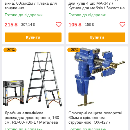
вікна, 60смх2м / Плівка для
для кутів 4 шт, МА-347 /
тонування
Кутник для меблів / Захист на
кути
Готово до відправки
Готово до відправки
215
105
₴
₴
307,14 ₴
150 ₴
Купити
Купити
–30%
–30%
Драбина алюмінієва
Слюсарні лещата поворотні
розкладна двостороння, 160
63мм з кріпленням-
см, RD-00-700-L / Металева
струбциною, OX-427 /
драбина для дому
Чавунні лещата настільні з
Готово до відправки
Готово до відправки