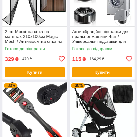
2 шт Москітна сітка на
Антивібраційні підставки для
магнітах 210х100см Magic
пральної машини 4шт /
Mesh / Антимоскітна сітка на
Універсальні підставки для
двері / Штора антимоскітна
побутової техніки
Готово до відправки
Готово до відправки
329
115
₴
₴
470 ₴
164,29 ₴
Купити
Купити
–30%
–30%