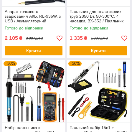
Апарат точкового
Паяльник для пластикових
зварювання АКБ, RL-936W, з
труб 2850 Вт, 50-300°C, 4
USB / Акумуляторний
насадки, BX-352 / Паяльник
паяльник з функцією
для труб / Паяльник для
Готово до відправки
Готово до відправки
виявлення КЗ / Паяльник
пайки труб
2 105
1 335
₴
₴
3 007,14 ₴
1 907,14 ₴
Купити
Купити
–30%
–30%
Набір паяльника з
Паяльний набір 15в1 +