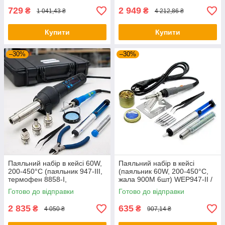
729
2 949
₴
₴
1 041,43 ₴
4 212,86 ₴
Купити
Купити
–30%
–30%
Паяльний набір в кейсі 60W,
Паяльний набір в кейсі
200-450°C (паяльник 947-III,
(паяльник 60W, 200-450°C,
термофен 8858-I,
жала 900M 6шт) WEP947-II /
інструменти та розхідники)
Набір для паяння / Паяльник
Готово до відправки
Готово до відправки
WEP / Набір для паяння
з регулюванням температури
2 835
635
₴
₴
4 050 ₴
907,14 ₴