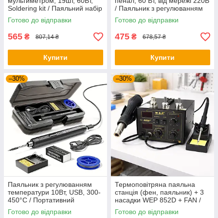
мультиметром, 19шт, 60Вт,
пенал, 60 Вт, від мережі 220В
Soldering kit / Паяльний набір
/ Паяльник з регулюванням
/ Паяльник з регулятором
температури / Набір для
Готово до відправки
Готово до відправки
температури
пайки
565
475
₴
₴
807,14 ₴
678,57 ₴
Купити
Купити
–30%
–30%
Паяльник з регулюванням
Термоповітряна паяльна
температури 10Вт, USB, 300-
станція (фен, паяльник) + 3
450°C / Портативний
насадки WEP 852D + FAN /
паяльник / USB паяльник
Паяльна станція для паяння
Готово до відправки
Готово до відправки
пластику