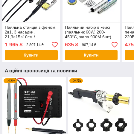
Паяльна станція з феном,
Паяльний набір в кейсі
Паял
2в1, 3 насадки,
(паяльник 60W, 200-
пена
21,3×15×10см /
450°C, жала 900M 6шт)
220В
Термоповітряна паяльна
WEP947-II / Набір для
рег
1 965
635
475
₴
₴
2 807,14 ₴
907,14 ₴
станція / Станція для
паяння / Паяльник з
темп
пайки / Набір для пайки
регулюванням
пайк
Купити
Купити
температури
Акційні пропозиції та новинки
–30%
–30%