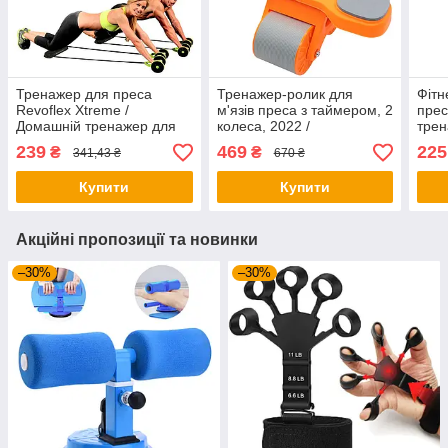
Тренажер для преса
Тренажер-ролик для
Фітн
Revoflex Xtreme /
м'язів преса з таймером, 2
прес
Домашній тренажер для
колеса, 2022 /
трен
преса / Тренажер для
Автоматичний тренажер
Трен
239
469
225
₴
₴
341,43 ₴
670 ₴
тренування преса
колесо / Колесо для преса
Купити
Купити
Акційні пропозиції та новинки
–30%
–30%