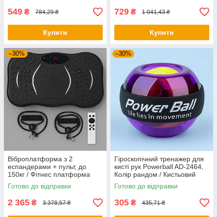
549
729
₴
₴
784,29 ₴
1 041,43 ₴
Купити
Купити
–30%
–30%
Віброплатформа з 2
Гіроскопічний тренажер для
еспандерами + пульт, до
кисті рук Powerball AD-2464,
150кг / Фітнес платформа
Колір рандом / Кистьовий
для вправ на все тіло
еспандер / Гіроскопічний
Готово до відправки
Готово до відправки
еспандер
2 365
305
₴
₴
3 378,57 ₴
435,71 ₴