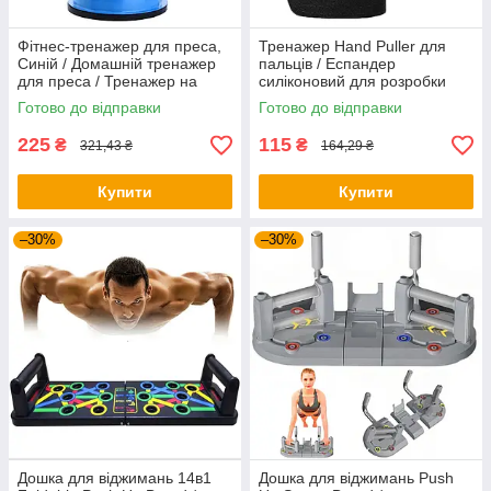
Фітнес-тренажер для преса,
Тренажер Hand Puller для
Синій / Домашній тренажер
пальців / Еспандер
для преса / Тренажер на
силіконовий для розробки
присосках
пальців руки
Готово до відправки
Готово до відправки
225
115
₴
₴
321,43 ₴
164,29 ₴
Купити
Купити
–30%
–30%
Дошка для віджимань 14в1
Дошка для віджимань Push