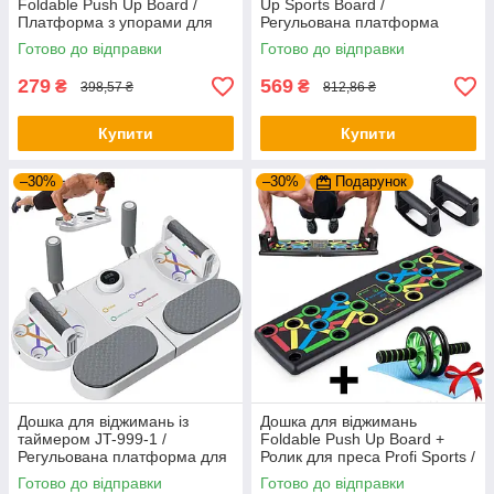
Foldable Push Up Board /
Up Sports Board /
Платформа з упорами для
Регульована платформа
віджимань / Тренажер для
тренажер для віджимань /
Готово до відправки
Готово до відправки
віджимання
Упори від підлоги
279
569
₴
₴
398,57 ₴
812,86 ₴
Купити
Купити
–30%
–30%
Подарунок
Дошка для віджимань із
Дошка для віджимань
таймером JT-999-1 /
Foldable Push Up Board +
Регульована платформа для
Ролик для преса Profi Sports /
віджимань / Фітнес тренажер
Платформа з упорами
Готово до відправки
Готово до відправки
для преса