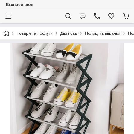
Експрес-шоп
Товари та послуги
Дім і сад
Полиці та вішалки
По