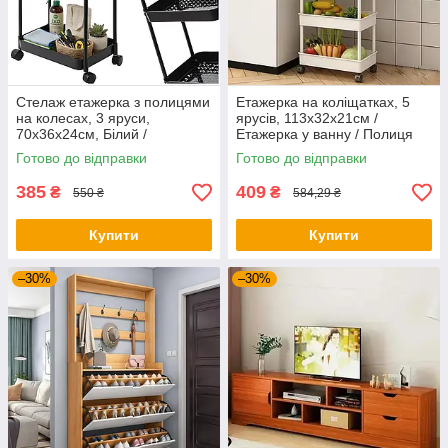
Стелаж етажерка з полицями
Етажерка на коліщатках, 5
на колесах, 3 яруси,
ярусів, 113х32х21см /
70x36x24см, Білий /
Етажерка у ванну / Полиця
Етажерка у ванну
на коліщатках / Стелаж на
Готово до відправки
Готово до відправки
коліщатках
385
409
₴
₴
550 ₴
584,29 ₴
Купити
Купити
–30%
–30%