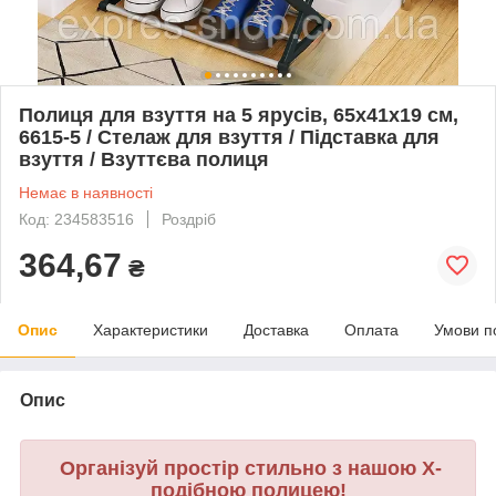
Полиця для взуття на 5 ярусів, 65х41х19 см,
6615-5 / Стелаж для взуття / Підставка для
взуття / Взуттєва полиця
Немає в наявності
Код: 234583516
Роздріб
364,67
₴
Опис
Характеристики
Доставка
Оплата
Умови п
Опис
Організуй простір стильно з нашою Х-
подібною полицею!