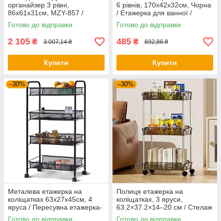
органайзер 3 рівні,
6 рівнів, 170х42х32см, Чорна
86х61x31см, MZY-857 /
/ Етажерка для ванної /
Пересувний органайзер для
Підлогова полиця для кухні /
Готово до відправки
Готово до відправки
інструментів
Полиця-етажерка
2 105
485
₴
₴
3 007,14 ₴
692,86 ₴
Купити
Купити
–30%
–30%
Металева етажерка на
Полиця етажерка на
коліщатках 63х27х45см, 4
коліщатках, 3 яруси,
яруса / Пересувна етажерка-
63.2×37.2×14–20 см / Стелаж
органайзер / Стелаж на
етажерка з полицями /
Готово до відправки
Готово до відправки