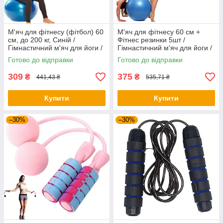
М'яч для фітнесу (фітбол) 60
М'яч для фітнесу 60 см +
см, до 200 кг, Синій /
Фітнес резинки 5шт /
Гімнастичний м'яч для йоги /
Гімнастичний м'яч для йоги /
Фітнес-м'яч для пілатесу
Фітнес-м'яч для пілатесу
Готово до відправки
Готово до відправки
309
375
₴
₴
441,43 ₴
535,71 ₴
Купити
Купити
–30%
–30%