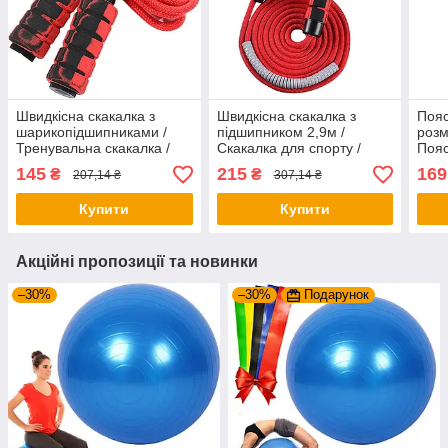
Швидкісна скакалка з
Швидкісна скакалка з
Пояс
шарикопідшипниками /
підшипником 2,9м /
розм
Тренувальна скакалка /
Скакалка для спорту /
Пояс
Скакалка для тренувань
Скакалка для тренувань
спал
145
215
169
₴
₴
207,14 ₴
307,14 ₴
для 
фітн
Купити
Купити
Акційні пропозиції та новинки
–30%
–30%
Подарунок