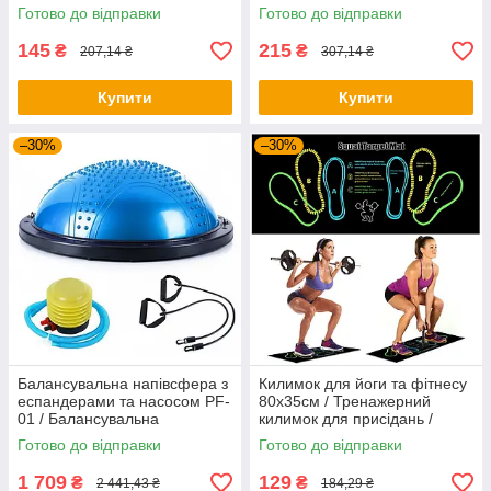
Скакалка для тренувань
тренувань
Готово до відправки
Готово до відправки
145
215
₴
₴
207,14 ₴
307,14 ₴
Купити
Купити
–30%
–30%
Балансувальна напівсфера з
Килимок для йоги та фітнесу
еспандерами та насосом PF-
80х35см / Тренажерний
01 / Балансувальна
килимок для присідань /
платформа / Фітбол-
Килимок для вправ
Готово до відправки
Готово до відправки
напівсфера
1 709
129
₴
₴
2 441,43 ₴
184,29 ₴