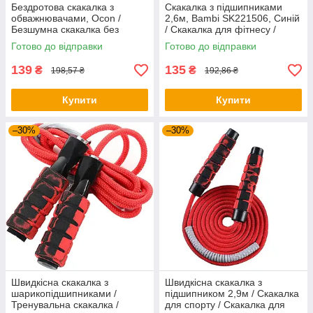
Бездротова скакалка з
Скакалка з підшипниками
обважнювачами, Ocon /
2,6м, Bambi SK221506, Синій
Безшумна скакалка без
/ Скакалка для фітнесу /
шнура / Скакалка з кульками
Скакалка для спорту
Готово до відправки
Готово до відправки
139
135
₴
₴
198,57 ₴
192,86 ₴
Купити
Купити
–30%
–30%
Швидкісна скакалка з
Швидкісна скакалка з
шарикопідшипниками /
підшипником 2,9м / Скакалка
Тренувальна скакалка /
для спорту / Скакалка для