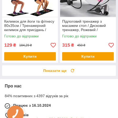
Килимок для йоги та фітнесу
Підлоговий тренажер з
80х35см / Тренажерний
масажем стоп / Дисковий
килимок для присідань /
тренажер, Рожевий /
Килимок для вправ
Тренажер диск здоров'я з
Готово до відправки
Готово до відправки
еспандерами 25см
129
315
₴
₴
184,29 ₴
450 ₴
Купити
Купити
Показати ще
Про нас
84% позитивних з 4397 відгуків за рік
Працює з 16.10.2024
м. Львів