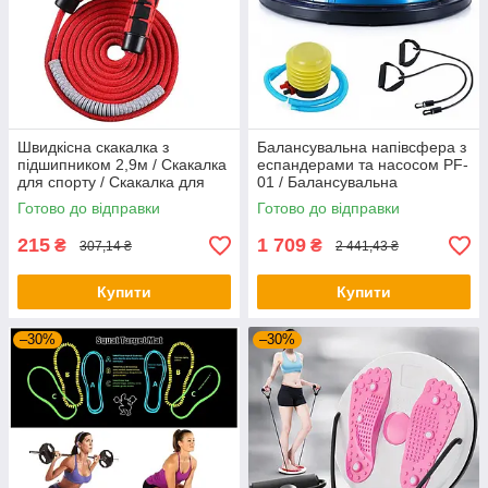
Швидкісна скакалка з
Балансувальна напівсфера з
підшипником 2,9м / Скакалка
еспандерами та насосом PF-
для спорту / Скакалка для
01 / Балансувальна
тренувань
платформа / Фітбол-
Готово до відправки
Готово до відправки
напівсфера
215
1 709
₴
₴
307,14 ₴
2 441,43 ₴
Купити
Купити
–30%
–30%