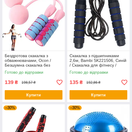
Бездротова скакалка з
Скакалка з підшипниками
обважнювачами, Ocon /
2,6м, Bambi SK221506, Синій
Безшумна скакалка без
/ Скакалка для фітнесу /
шнура / Скакалка з кульками
Скакалка для спорту
Готово до відправки
Готово до відправки
139
135
₴
₴
198,57 ₴
192,86 ₴
Купити
Купити
–30%
–30%