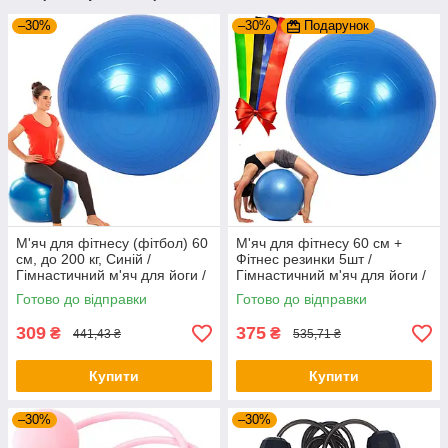
–30%
–30%
Подарунок
М'яч для фітнесу (фітбол) 60
М'яч для фітнесу 60 см +
см, до 200 кг, Синій /
Фітнес резинки 5шт /
Гімнастичний м'яч для йоги /
Гімнастичний м'яч для йоги /
Фітнес-м'яч для пілатесу
Фітнес-м'яч для пілатесу
Готово до відправки
Готово до відправки
309
375
₴
₴
441,43 ₴
535,71 ₴
Купити
Купити
–30%
–30%