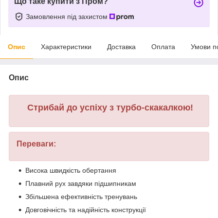
Що таке купити з Пром?
Замовлення під захистом
Опис
Характеристики
Доставка
Оплата
Умови п
Опис
Стрибай до успіху з турбо-скакалкою!
Переваги:
Висока швидкість обертання
Плавний рух завдяки підшипникам
Збільшена ефективність тренувань
Довговічність та надійність конструкції