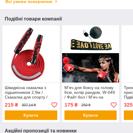
Всі умови повернення
Подібні товари компанії
Швидкісна скакалка з
М'яч для боксу на голову
Трен
підшипником 2,9м /
6см, колір рандом, W-049
прис
Скакалка для спорту /
/ Файт бол / М'яч на
Підв
Скакалка для тренувань
голову для боксу
м'яч
215
175
325
₴
₴
307,14 ₴
250 ₴
бокс
Купити
Купити
Акційні пропозиції та новинки