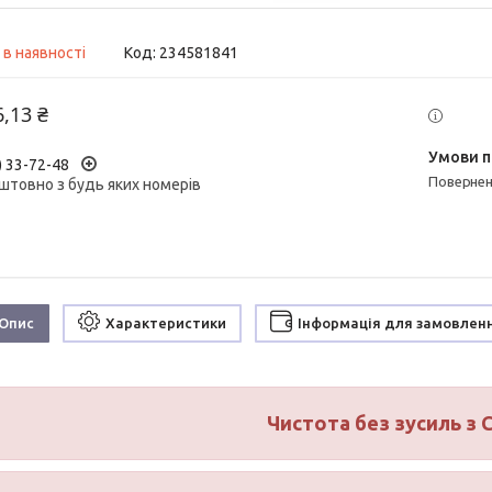
 в наявності
Код:
234581841
6,13 ₴
) 33-72-48
поверне
штовно з будь яких номерів
Опис
Характеристики
Інформація для замовлен
Чистота без зусиль з 