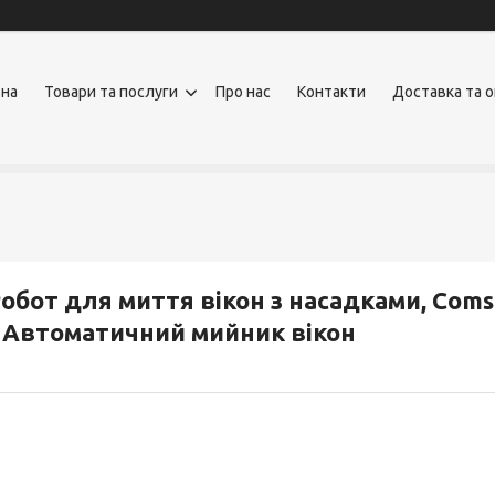
вна
Товари та послуги
Про нас
Контакти
Доставка та 
обот для миття вікон з насадками, Coms
 Автоматичний мийник вікон