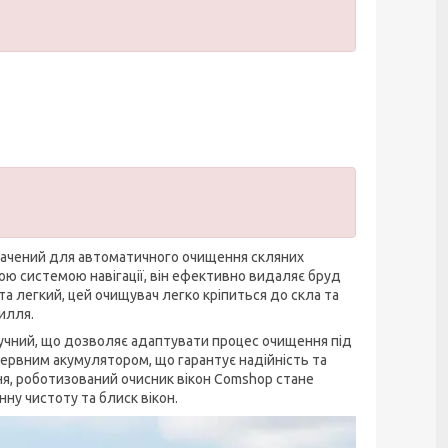
значений для автоматичного очищення скляних
 системою навігації, він ефективно видаляє бруд
та легкий, цей очищувач легко кріпиться до скла та
илля.
учний, що дозволяє адаптувати процес очищення під
ервним акумулятором, що гарантує надійність та
ня, роботизований очисник вікон Comshop стане
ну чистоту та блиск вікон.