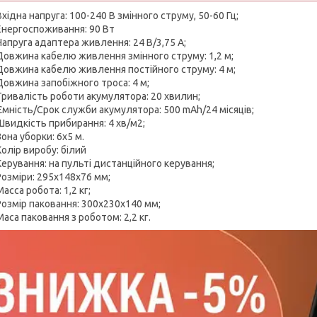
Вхідна напруга: 100-240 В змінного струму, 50-60 Гц;
Енергоспоживання: 90 Вт
Напруга адаптера живлення: 24 В/3,75 А;
Довжина кабелю живлення змінного струму: 1,2 м;
Довжина кабелю живлення постійного струму: 4 м;
Довжина запобіжного троса: 4 м;
Тривалість роботи акумулятора: 20 хвилин;
Ємність/Срок служби акумулятора: 500 mAh/24 місяців;
Швидкість прибирання: 4 хв/м2;
Зона уборки: 6х5 м.
Колір виробу: білий
Керування: на пульті дистанційного керування;
Розміри: 295х148х76 мм;
Масса робота: 1,2 кг;
Розмір паковання: 300х230х140 мм;
Маса паковання з роботом: 2,2 кг.