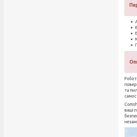
Пе
Оп
Робот
повер
та пи
самос
Comsh
ваші 
безпе
незам