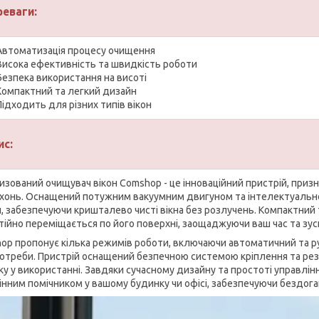
реваги:
Автоматизація процесу очищення
Висока ефективність та швидкість роботи
Безпека використання на висоті
Компактний та легкий дизайн
Підходить для різних типів вікон
ис:
изований очищувач вікон Comshop - це інноваційний пристрій, при
хонь. Оснащений потужним вакуумним двигуном та інтелектуальною
л, забезпечуючи кришталево чисті вікна без розлучень. Компактний 
тійно переміщається по його поверхні, заощаджуючи ваш час та зус
op пропонує кілька режимів роботи, включаючи автоматичний та р
потреби. Пристрій оснащений безпечною системою кріплення та рез
ку у використанні. Завдяки сучасному дизайну та простоті управлін
інним помічником у вашому будинку чи офісі, забезпечуючи бездоган