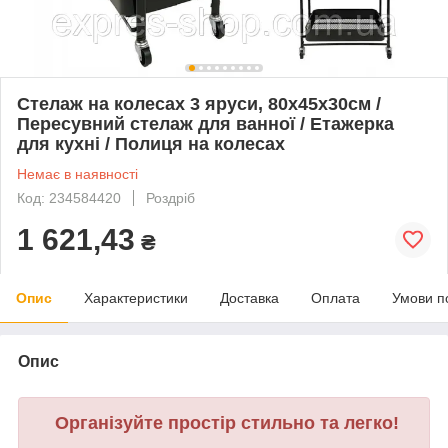
Стелаж на колесах 3 яруси, 80х45х30см /
Пересувний стелаж для ванної / Етажерка
для кухні / Полиця на колесах
Немає в наявності
Код: 234584420
Роздріб
1 621,43
₴
Опис
Характеристики
Доставка
Оплата
Умови п
Опис
Організуйте простір стильно та легко!