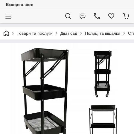
Експрес-шоп
Товари та послуги
Дім і сад
Полиці та вішалки
Ст