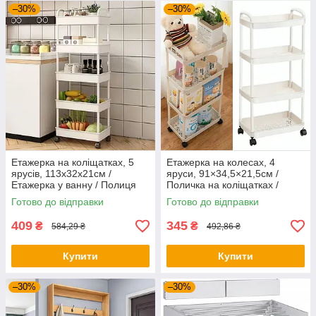
–30%
–30%
Етажерка на коліщатках, 5
Етажерка на колесах, 4
ярусів, 113х32х21см /
яруси, 91×34,5×21,5см /
Етажерка у ванну / Полиця
Поличка на коліщатках /
на коліщатках / Стелаж на
Полочка на колесах / Стелаж
Готово до відправки
Готово до відправки
коліщатках
/ Візок
409
345
₴
₴
584,29 ₴
492,86 ₴
Купити
Купити
–30%
–30%