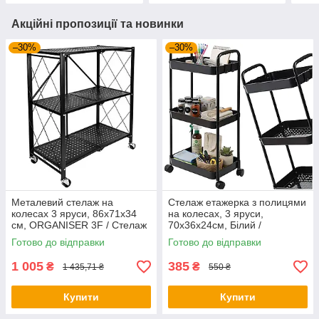
Акційні пропозиції та новинки
–30%
–30%
Металевий стелаж на
Стелаж етажерка з полицями
колесах 3 яруси, 86х71х34
на колесах, 3 яруси,
см, ORGANISER 3F / Стелаж
70x36x24см, Білий /
для дому / Полиця на
Етажерка у ванну
Готово до відправки
Готово до відправки
колесах
1 005
385
₴
₴
1 435,71 ₴
550 ₴
Купити
Купити