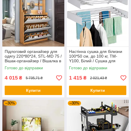
Підлоговий органайзер для
Настінна сушка для білизни
одягу 220*80*24, STL-MD 75 /
100*50 см, до 100 кг, TM-
Вішак-органайзер / Вішалка в
Y100, Білий / Сушка для
передпокій
речей
Готово до відправки
Готово до відправки
4 015
1 415
₴
₴
5 735,71 ₴
2 021,43 ₴
Купити
Купити
–30%
–30%