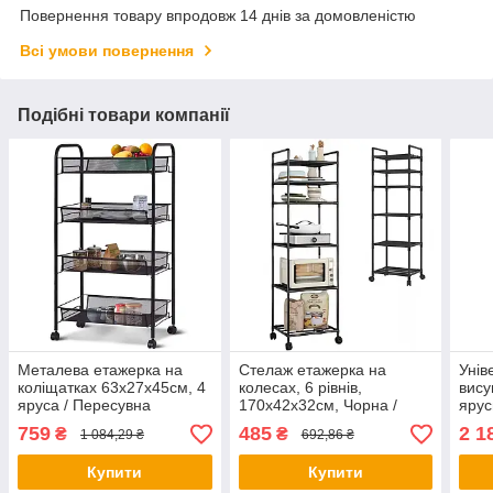
Повернення товару впродовж 14 днів за домовленістю
Всі умови повернення
Подібні товари компанії
Металева етажерка на
Стелаж етажерка на
Унів
коліщатках 63х27х45см, 4
колесах, 6 рівнів,
вису
яруса / Пересувна
170х42х32см, Чорна /
ярус
етажерка-органайзер /
Етажерка для ванної /
Етаж
759
485
2 1
₴
₴
1 084,29 ₴
692,86 ₴
Стелаж на кухню
Підлогова полиця для
Пере
кухні / Полиця-етажерка
кош
Купити
Купити