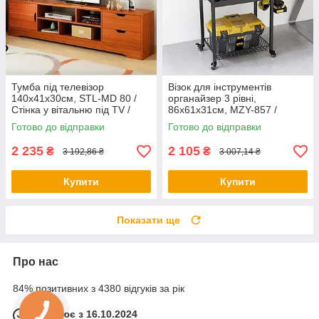
Тумба під телевізор
Візок для інструментів
140х41х30см, STL-MD 80 /
органайзер 3 рівні,
Стінка у вітальню під TV /
86х61x31см, MZY-857 /
Тумба під ТВ / Стінка під ТВ
Пересувний органайзер для
Готово до відправки
Готово до відправки
інструментів
2 235
2 105
₴
₴
3 192,86 ₴
3 007,14 ₴
Купити
Купити
Показати ще
Про нас
84% позитивних з 4380 відгуків за рік
Працює з 16.10.2024