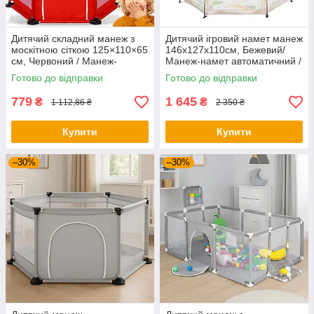
Дитячий складний манеж з
Дитячий ігровий намет манеж
москітною сіткою 125×110×65
146х127х110см, Бежевий/
см, Червоний / Манеж-
Манеж-намет автоматичний /
ігровий майданчик / Манеж
Каркасний намет дитячий
Готово до відправки
Готово до відправки
для дітей
779
1 645
₴
₴
1 112,86 ₴
2 350 ₴
Купити
Купити
–30%
–30%