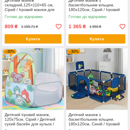
Дитячий манеж
Дитячий манеж з
складний,125×110×65 см,
баскетбольним кільцем,
Сірий / Ігровий манеж для
180х120см, Сірий / Ігровий
дітей / Манеж-ігровий
манеж для дітей / Манеж-
Готово до відправки
Готово до відправки
майданчик
ігровий майданчик /
Складний манеж
809
1 365
₴
₴
1 155,71 ₴
1 950 ₴
Купити
Купити
–30%
–30%
Дитячий ігровий манеж,
Дитячий манеж з
120х75см, Сірий / Дитячий
баскетбольним кільцем,
сухий басейн для кульок /
180х120см, Синій / Ігровий
Манеж для дітей
манеж для дітей / Манеж-