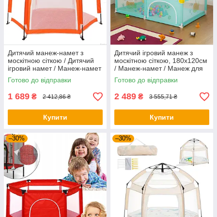
Дитячий манеж-намет з
Дитячий ігровий манеж з
москітною сіткою / Дитячий
москітною сіткою, 180х120см
ігровий намет / Манеж-намет
/ Манеж-намет / Манеж для
автоматичний
дітей / Манеж-ігровий
Готово до відправки
Готово до відправки
майданчик
1 689
2 489
₴
₴
2 412,86 ₴
3 555,71 ₴
Купити
Купити
–30%
–30%