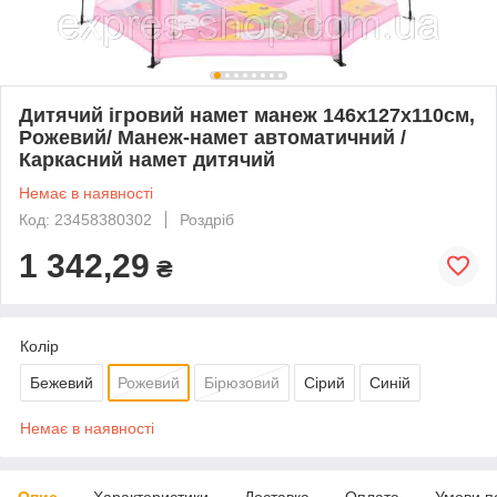
Дитячий ігровий намет манеж 146х127х110см,
Рожевий/ Манеж-намет автоматичний /
Каркасний намет дитячий
Немає в наявності
Код: 23458380302
Роздріб
1 342,29
₴
Колір
Бежевий
Рожевий
Бірюзовий
Сірий
Синій
Немає в наявності
Опис
Характеристики
Доставка
Оплата
Умови п