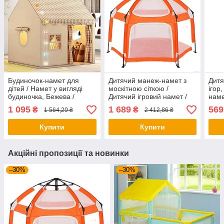
Будиночок-намет для
Дитячий манеж-намет з
Дитя
дітей / Намет у вигляді
москітною сіткою /
ігор
будиночка, Бежева /
Дитячий ігровий намет /
наме
Дитячий ігровий намет з
Манеж-намет
ігор
1 095
1 689
569
₴
₴
1 564,29 ₴
2 412,86 ₴
кольоровими кульками
автоматичний
120х100х60см
Купити
Купити
Акційні пропозиції та новинки
–30%
–30%