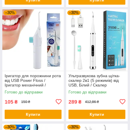
–30%
–30%
Іригатор для порожнини рота
Ультразвукова зубна щітка-
від USB Power Floss /
скалер 2в1 (5 режимів) від
Іригатор механічний /
USB, Білий / Скалер
Портативний іригатор
стоматологічний / Скалер для
Готово до відправки
Готово до відправки
зубів
105
289
₴
₴
150 ₴
412,86 ₴
Купити
Купити
–30%
–30%