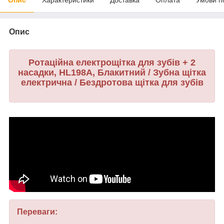
Опис
Ротаційна електрощітка для зубів + 2
насадки, HL198A, Блакитний / Зубна щітка
електрична / Бездротова щітка для зубів
Переваги: