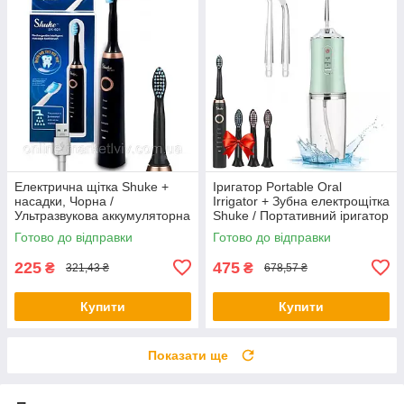
Електрична щітка Shuke +
Іригатор Portable Oral
насадки, Чорна /
Irrigator + Зубна електрощітка
Ультразвукова аккумуляторна
Shuke / Портативний іригатор
щітка для зубів з 5 режимами
для зубів
Готово до відправки
Готово до відправки
225
475
₴
₴
321,43 ₴
678,57 ₴
Купити
Купити
Показати ще