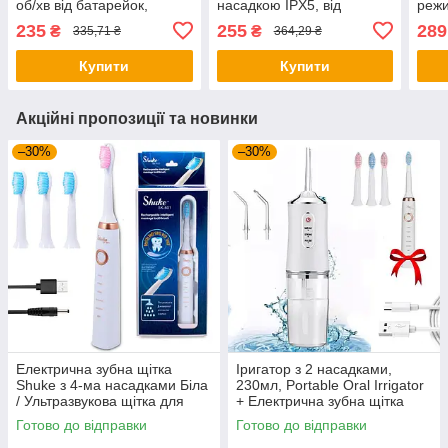
об/хв від батарейок,
насадкою IPX5, від
режи
HL268 / Електрична зубна
батарейок, HL188,
Скал
235
255
289
₴
₴
335,71 ₴
364,29 ₴
щітка / Електрощітка для
Блакитний / Зубна щітка
Скал
дітей
для дітей
Купити
Купити
Акційні пропозиції та новинки
–30%
–30%
Електрична зубна щітка
Іригатор з 2 насадками,
Shuke з 4-ма насадками Біла
230мл, Portable Oral Irrigator
/ Ультразвукова щітка для
+ Електрична зубна щітка
зубів з 5 режимами
Shuke
Готово до відправки
Готово до відправки