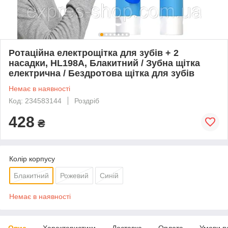
Ротаційна електрощітка для зубів + 2
насадки, HL198A, Блакитний / Зубна щітка
електрична / Бездротова щітка для зубів
Немає в наявності
Код: 234583144
Роздріб
428
₴
Колір корпусу
Блакитний
Рожевий
Синій
Немає в наявності
Опис
Характеристики
Доставка
Оплата
Умови п