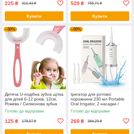
225
529
₴
₴
321,43 ₴
755,71 ₴
Купити
Купити
–30%
–30%
Дитяча U-подібна зубна щітка
Іригатор для ротової
для дітей 6-12 років, 12см,
порожнини 230 мл Portable
Рожева / Силіконова зубна
Oral Irrigator, 2 насадки /
щітка-капа
Портативний іригатор для
Готово до відправки
Готово до відправки
зубів
125
269
₴
₴
178,57 ₴
384,29 ₴
Купити
Купити