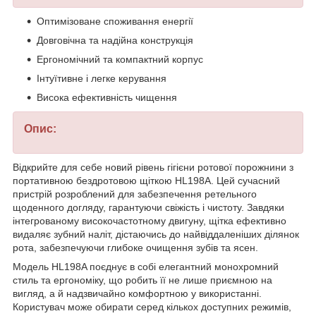
Оптимізоване споживання енергії
Довговічна та надійна конструкція
Ергономічний та компактний корпус
Інтуїтивне і легке керування
Висока ефективність чищення
Опис:
Відкрийте для себе новий рівень гігієни ротової порожнини з
портативною бездротовою щіткою HL198A. Цей сучасний
пристрій розроблений для забезпечення ретельного
щоденного догляду, гарантуючи свіжість і чистоту. Завдяки
інтегрованому високочастотному двигуну, щітка ефективно
видаляє зубний наліт, дістаючись до найвіддаленіших ділянок
рота, забезпечуючи глибоке очищення зубів та ясен.
Модель HL198A поєднує в собі елегантний монохромний
стиль та ергономіку, що робить її не лише приємною на
вигляд, а й надзвичайно комфортною у використанні.
Користувач може обирати серед кількох доступних режимів,