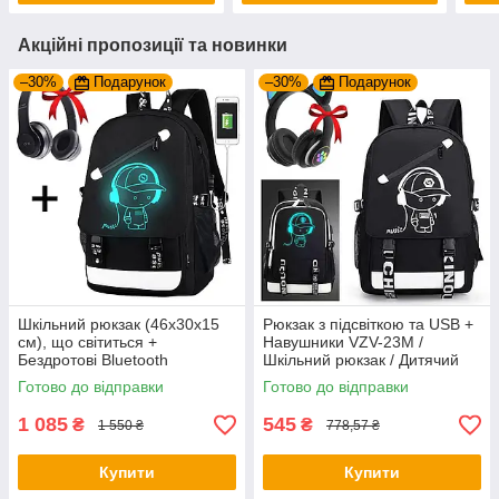
Акційні пропозиції та новинки
–30%
Подарунок
–30%
Подарунок
Шкільний рюкзак (46х30х15
Рюкзак з підсвіткою та USB +
см), що світиться +
Навушники VZV-23M /
Бездротові Bluetooth
Шкільний рюкзак / Дитячий
навушники P47 з MP3
портфель / Рюкзак дитячий
Готово до відправки
Готово до відправки
плеєром
1 085
545
₴
₴
1 550 ₴
778,57 ₴
Купити
Купити