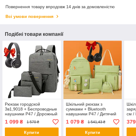
Повернення товару впродовж 14 днів за домовленістю
Всі умови повернення
Подібні товари компанії
Рюкзак городской
Шкільний рюкзак з
Шкіл
3в1,9018 + Беспроводные
сумками + Bluetooth
заря
наушники P47 / Дорожный
навушники P47 / Дитячий
см /
рюкзак с сумкой и
рюкзак підлітковий /
Пор
1 099
1 079
379
₴
₴
1 570 ₴
1 541,43 ₴
кошельком
Портфель шкільний
Купити
Купити