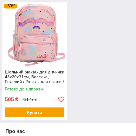
–30%
Шкільний рюкзак для дівчинки
43х20х31см, Веселка,
Рожевий / Рюкзак для школи /
Портфель для школи /
Готово до відправки
Рюкзак шкільний
505
₴
721,43 ₴
Купити
Про нас