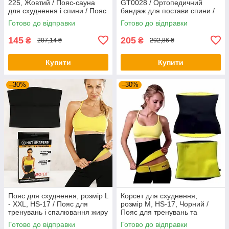
225, Жовтий / Пояс-сауна
GT0028 / Ортопедичний
для схуднення і спини / Пояс
бандаж для постави спини /
для тренувань і спалювання
Корсет для вирівнювання
Готово до відправки
Готово до відправки
жиру
спини
145
205
₴
₴
207,14 ₴
292,86 ₴
Купити
Купити
–30%
–30%
Пояс для схуднення, розмір L
Корсет для схуднення,
- XXL, HS-17 / Пояс для
розмір M, HS-17, Чорний /
тренувань і спалювання жиру
Пояс для тренувань та
/ Корсет для схуднення /
спалювання жиру / Пояс для
Готово до відправки
Готово до відправки
Пояс для фітнесу
фітнесу / Пояс для