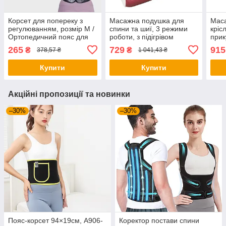
Корсет для попереку з
Масажна подушка для
Маса
регулюванням, розмір М /
спини та шиї, 3 режими
кріс
Ортопедичний пояс для
роботи, з підігрівом
прик
хребта / Фіксуючий пояс
MASSAGE CUSHION /
LY54
265
729
915
₴
₴
378,57 ₴
1 041,43 ₴
лікувально-
Роликовий масажер
піді
профілактичний
Купити
Купити
Акційні пропозиції та новинки
–30%
–30%
Пояс-корсет 94×19см, A906-
Коректор постави спини