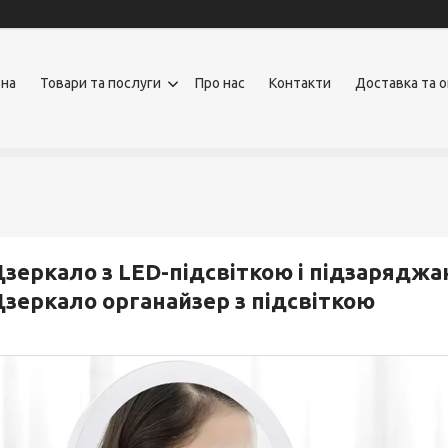
вна
Товари та послуги
Про нас
Контакти
Доставка та 
зеркало з LED-підсвіткою і підзаряджа
зеркало органайзер з підсвіткою