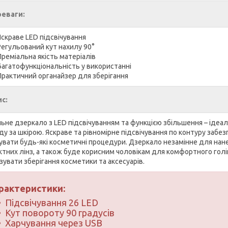
еваги:
Яскраве LED підсвічування
Регульований кут нахилу 90°
Преміальна якість матеріалів
Багатофункціональність у використанні
Практичний органайзер для зберігання
с:
льне дзеркало з LED підсвічуванням та функцією збільшення – ідеа
ду за шкірою. Яскраве та рівномірне підсвічування по контуру забе
увати будь-які косметичні процедури. Дзеркало незамінне для нане
ктних лінз, а також буде корисним чоловікам для комфортного голі
зувати зберігання косметики та аксесуарів.
рактеристики:
Підсвічування 26 LED
Кут повороту 90 градусів
Харчування через USB