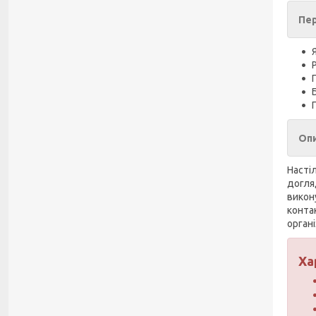
Пер
Опи
Насті
догля
викон
конта
органі
Ха