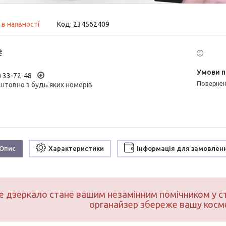
 в наявності
Код:
234562409
₴
) 33-72-48
поверне
штовно з будь яких номерів
Опис
Характеристики
Інформація для замовлен
е дзеркало стане вашим незамінним помічником у ст
органайзер збереже вашу косме