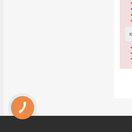
К
КНОПКА
ЗВ'ЯЗКУ