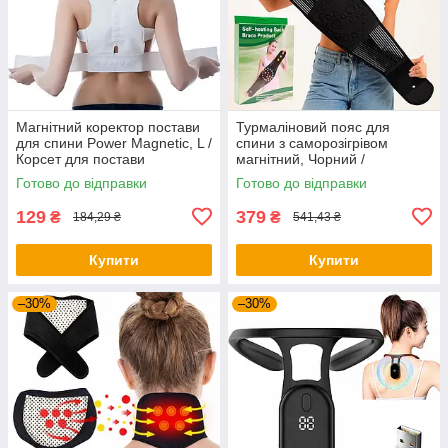
Магнітний коректор постави
Турмаліновий пояс для
для спини Power Magnetic, L /
спини з саморозігрівом
Корсет для постави
магнітний, Чорний /
ортопедичний
Ортопедичний пояс з 4
Готово до відправки
Готово до відправки
ребрами жорсткості /
Лікувальний пояс від б
129
379
₴
₴
184,29 ₴
541,43 ₴
Купити
Купити
–30%
–30%