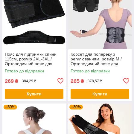
Пояс для підтримки спини
Корсет для попереку з
115см, розмір 2XL-3XL /
регулюванням, розмір М /
Ортопедичний пояс для
Ортопедичний пояс для
корекції осанки / Пояс для
хребта / Фіксуючий пояс
Готово до відправки
Готово до відправки
попереку
лікувально-профілактичний
269
265
₴
₴
384,29 ₴
378,57 ₴
Купити
Купити
–30%
–30%