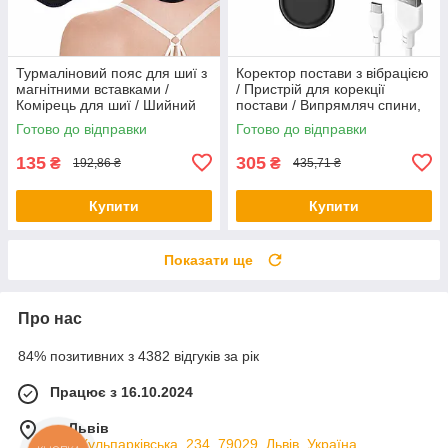
Турмаліновий пояс для шиї з
Коректор постави з вібрацією
магнітними вставками /
/ Пристрій для корекції
Комірець для шиї / Шийний
постави / Випрямляч спини,
бандаж, Чорний / Бандаж для
Чорний / Розумний коректор
Готово до відправки
Готово до відправки
шийних хребців 51х10см
постави від USB
135
305
₴
₴
192,86 ₴
435,71 ₴
Купити
Купити
Показати ще
Про нас
84% позитивних з 4382 відгуків за рік
Працює з 16.10.2024
м. Львів
вул. Кульпарківська, 234, 79029, Львів, Україна