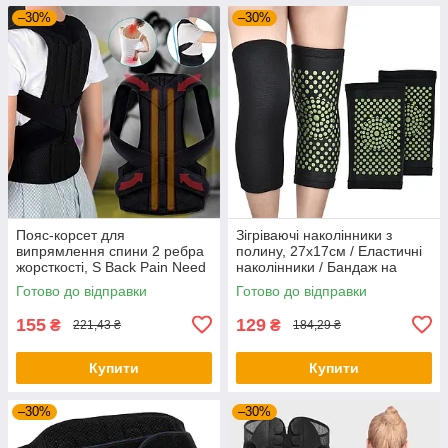
–30%
–30%
Пояс-корсет для
Зігріваючі наколінники з
випрямлення спини 2 ребра
полину, 27х17см / Еластичні
жорсткості, S Back Pain Need
наколінники / Бандаж на
Help / Корсет для постави /
колінний суглоб
Готово до відправки
Готово до відправки
Корсет для спини
155
129
₴
₴
221,43 ₴
184,29 ₴
Купити
Купити
–30%
–30%