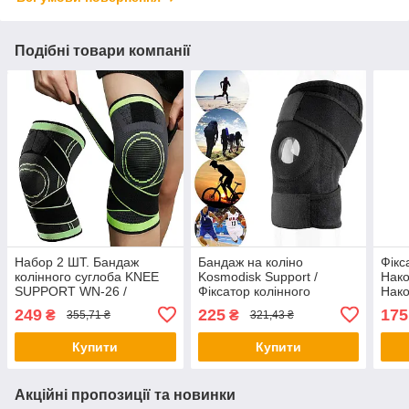
Подібні товари компанії
Набор 2 ШТ. Бандаж
Бандаж на коліно
Фікс
колінного суглоба KNEE
Kosmodisk Support /
Нако
SUPPORT WN-26 /
Фіксатор колінного
Нако
Фіксатор коліна /
суглоба наколінник /
розм
249
225
175
₴
₴
355,71 ₴
321,43 ₴
Наколінник еластичний
Ортез на коліно
Банд
для суглобів
1 шт
Купити
Купити
Акційні пропозиції та новинки