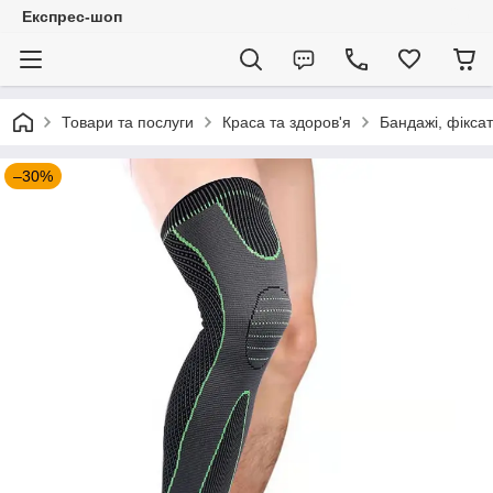
Експрес-шоп
Товари та послуги
Краса та здоров'я
Бандажі, фікса
–30%