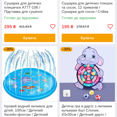
Сушарка для дитячих
Сушарка для дитячих пляшок
пляшечок A777-106 /
та сосок, 12 тримачів /
Підставка для сушіння
Сушарка для сосок / Стійка
пляшечок та сосок
для сушіння дитячих пляшок
Готово до відправки
Готово до відправки
295
195
₴
₴
421,43 ₴
278,57 ₴
Купити
Купити
–30%
–30%
Ігровий водний килимок для
Дитяча гра в дартс з липкими
дітей, 100см / Дитячий
кульками 6шт Слоник,
басейн-фонтан / Дитячий
43х30см / Дитячий дартс /