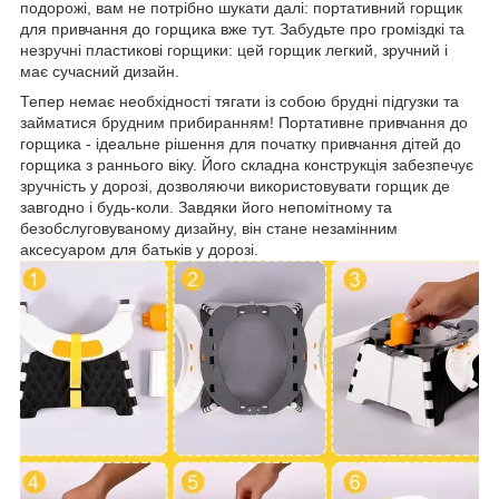
подорожі, вам не потрібно шукати далі: портативний горщик
для привчання до горщика вже тут. Забудьте про громіздкі та
незручні пластикові горщики: цей горщик легкий, зручний і
має сучасний дизайн.
Тепер немає необхідності тягати із собою брудні підгузки та
займатися брудним прибиранням! Портативне привчання до
горщика - ідеальне рішення для початку привчання дітей до
горщика з раннього віку. Його складна конструкція забезпечує
зручність у дорозі, дозволяючи використовувати горщик де
завгодно і будь-коли. Завдяки його непомітному та
безобслуговуваному дизайну, він стане незамінним
аксесуаром для батьків у дорозі.