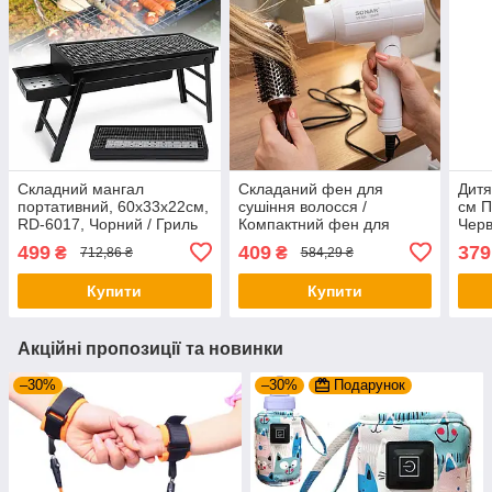
Складний мангал
Складаний фен для
Дитя
портативний, 60х33х22см,
сушіння волосся /
см 
RD-6017, Чорний / Гриль
Компактний фен для
Черв
барбекю на ніжках /
волос, SN-656, Білий /
для 
499
409
379
₴
₴
712,86 ₴
584,29 ₴
Вуличний гриль для дачі /
Дорожній фен для
наме
Переносний мангал
волосся зі складною
Купити
Купити
ручкою 1200 Вт
Акційні пропозиції та новинки
–30%
–30%
Подарунок