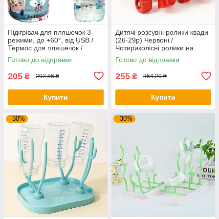
Підігрівач для пляшечок 3
Дитячі розсувні ролики квади
режими, до +60°, від USB /
(26-29р) Червоні /
Термос для пляшечок /
Чотириколісні ролики на
Нагрівач для пляшок
взуття / Роликові ковзани
Готово до відправки
Готово до відправки
дитячі
205
255
₴
₴
292,86 ₴
364,29 ₴
Купити
Купити
–30%
–30%