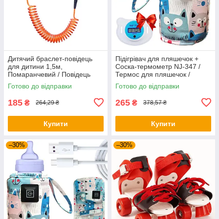
Дитячий браслет-повідець
Підігрівач для пляшечок +
для дитини 1,5м,
Соска-термометр NJ-347 /
Помаранчевий / Повідець
Термос для пляшечок /
для дітей на руку
Нагрівач для пляшок
Готово до відправки
Готово до відправки
185
265
₴
₴
264,29 ₴
378,57 ₴
Купити
Купити
–30%
–30%