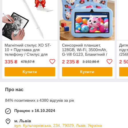
Магнітний стилус XO ST-
Сенсорний планшет,
Дитя
10 + Підставка для
128GB, Wi-Fi, 3500mAh,
підс
телефону / Стилус для
G-Vill G123, Блакитний /
/256
планшета / Стилус ручка
Планшет на Android, 6 /
Cool
335
2 235
2 5
₴
₴
478,57 ₴
3 192,86 ₴
для телефону
Дитячий планшет 7"
Ігро
Купити
Купити
Про нас
84% позитивних з 4380 відгуків за рік
Працює з 16.10.2024
м. Львів
вул. Кульпарківська, 234, 79029, Львів, Україна