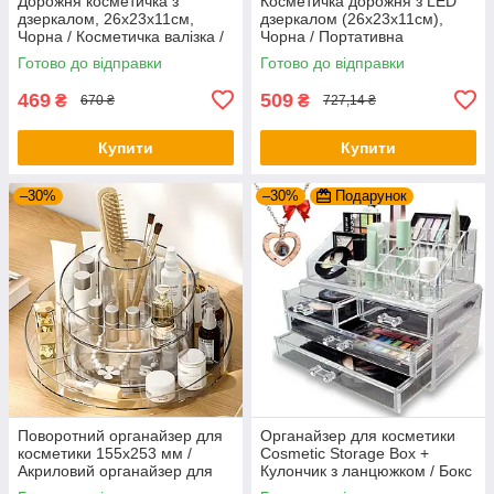
Дорожня косметичка з
Косметичка дорожня з LED
дзеркалом, 26х23х11см,
дзеркалом (26х23х11см),
Чорна / Косметичка валізка /
Чорна / Портативна
Органайзер для косметики
косметичка-валіза /
Готово до відправки
Готово до відправки
Органайзер для косметики
469
509
₴
₴
670 ₴
727,14 ₴
Купити
Купити
–30%
–30%
Подарунок
Поворотний органайзер для
Органайзер для косметики
косметики 155х253 мм /
Cosmetic Storage Box +
Акриловий органайзер для
Кулончик з ланцюжком / Бокс
косметики / Підставка під
органайзер для косметики