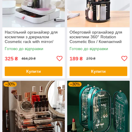
Настільний органайзер для
Обертовий органайзер для
косметики з дзеркалом
косметики 360° Rotation
Cosmetic rack with mirror/
Cosmetic Box / Компактний
Настільний ящик-органайзер
круглий органайзер
Готово до відправки
Готово до відправки
325
189
₴
₴
464,29 ₴
270 ₴
Купити
Купити
–30%
–30%