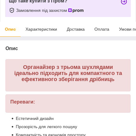
Що таке купити з Пром?
Замовлення під захистом
Опис
Характеристики
Доставка
Оплата
Умови п
Опис
Органайзер з трьома шухлядами
ідеально підходить для компактного та
ефективного зберігання дрібниць
Переваги:
Естетичний дизайн
Прозорість для легкого пошуку
Компактність та економія простору