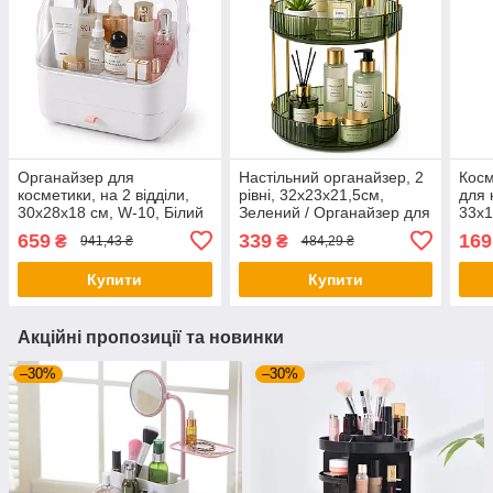
Органайзер для
Настільний органайзер, 2
Косм
косметики, на 2 відділи,
рівні, 32х23х21,5см,
для 
30х28х18 см, W-10, Білий
Зелений / Органайзер для
33х1
/ Бокс для косметики /
косметики обертовий /
для 
659
339
169
₴
₴
941,43 ₴
484,29 ₴
Підставка під косметику
Органайзер для макіяжу
орга
Купити
Купити
Акційні пропозиції та новинки
–30%
–30%