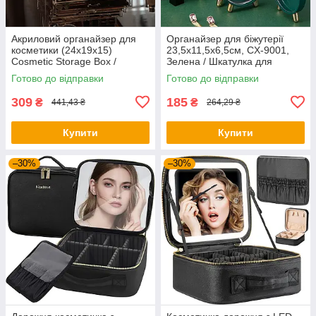
Акриловий органайзер для
Органайзер для біжутерії
косметики (24x19x15)
23,5х11,5х6,5см, CX-9001,
Cosmetic Storage Box /
Зелена / Шкатулка для
Настільний бокс для
прикрас / Скриня для
Готово до відправки
Готово до відправки
косметики
прикрас
309
185
₴
₴
441,43 ₴
264,29 ₴
Купити
Купити
–30%
–30%