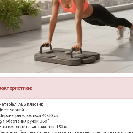
рактеристики:
Матеріал: ABS пластик
Цвет: чорний
Ширина: регулюється 40-50 см
Кут обертання ручок: 360°
Максимальне навантаження: 150 кг
Тип вправ: брюшне колесо, планка, віджимання, поворотна пластина