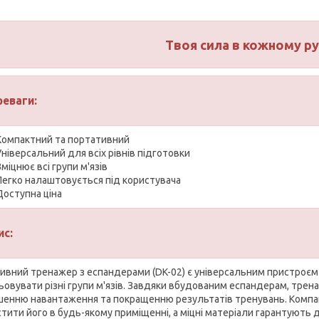
Твоя сила в кожному рус
реваги:
Компактний та портативний
Універсальний для всіх рівнів підготовки
Зміцнює всі групи м'язів
Легко налаштовується під користувача
Доступна ціна
ис:
ивний тренажер з еспандерами (DK-02) є універсальним пристроєм
ьовувати різні групи м'язів. Завдяки вбудованим еспандерам, трен
шенню навантаження та покращенню результатів тренувань. Компа
тити його в будь-якому приміщенні, а міцні матеріали гарантують д