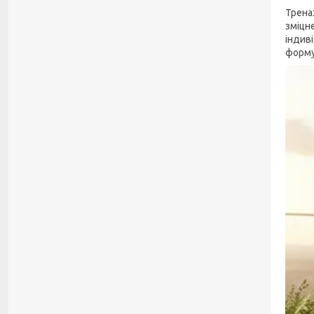
Трена
зміцне
індив
форму