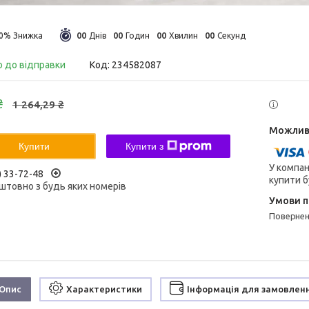
0
0
0
0
0
0
0
0
30%
Днів
Годин
Хвилин
Секунд
о до відправки
Код:
234582087
₴
1 264,29 ₴
Купити
Купити з
У компан
) 33-72-48
купити б
штовно з будь яких номерів
поверне
Опис
Характеристики
Інформація для замовлен