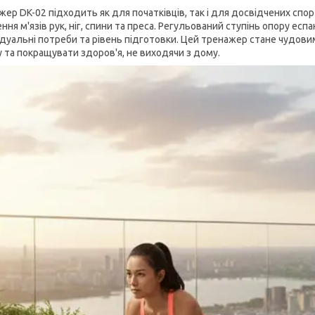
жер DK-02 підходить як для початківців, так і для досвідчених сп
ння м'язів рук, ніг, спини та преса. Регульований ступінь опору е
ідуальні потреби та рівень підготовки. Цей тренажер стане чудови
 та покращувати здоров'я, не виходячи з дому.