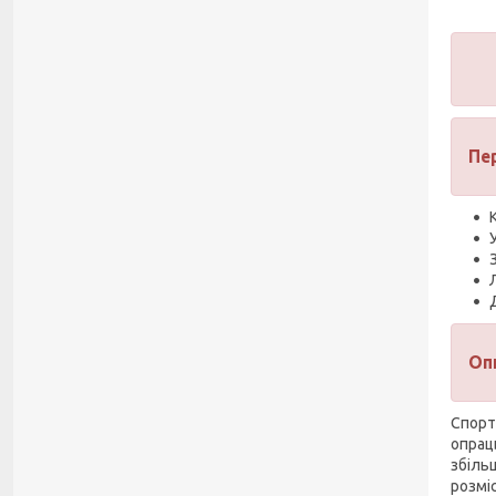
Пе
Оп
Спорт
опрац
збіль
розміс