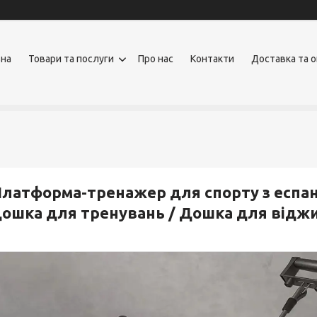
вна
Товари та послуги
Про нас
Контакти
Доставка та 
латформа-тренажер для спорту з еспан
ошка для тренувань / Дошка для відж