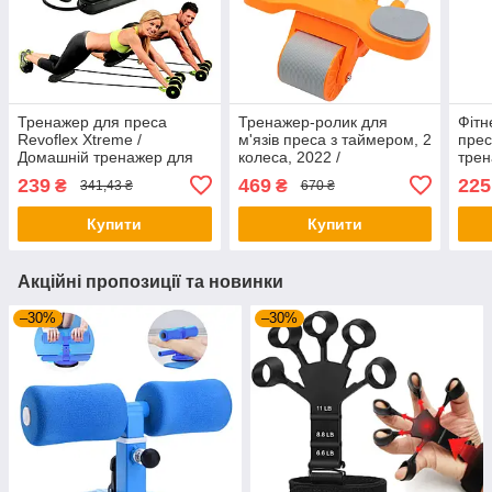
Тренажер для преса
Тренажер-ролик для
Фітн
Revoflex Xtreme /
м'язів преса з таймером, 2
прес
Домашній тренажер для
колеса, 2022 /
трен
преса / Тренажер для
Автоматичний тренажер
Трен
239
469
225
₴
₴
341,43 ₴
670 ₴
тренування преса
колесо / Колесо для преса
Купити
Купити
Акційні пропозиції та новинки
–30%
–30%