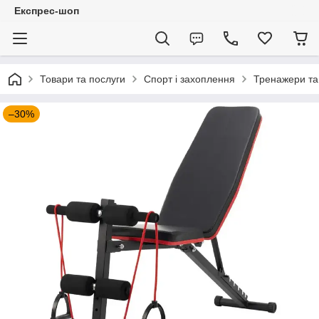
Експрес-шоп
Товари та послуги
Спорт і захоплення
Тренажери та
–30%