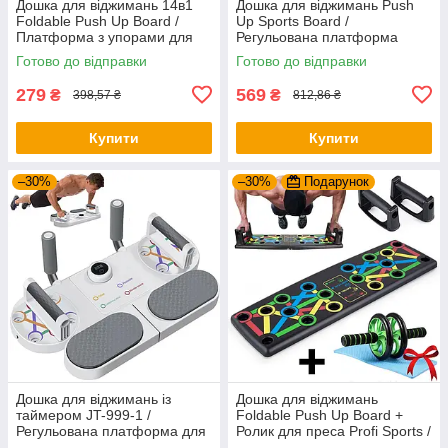
Дошка для віджимань 14в1
Дошка для віджимань Push
Foldable Push Up Board /
Up Sports Board /
Платформа з упорами для
Регульована платформа
віджимань / Тренажер для
тренажер для віджимань /
Готово до відправки
Готово до відправки
віджимання
Упори від підлоги
279
569
₴
₴
398,57 ₴
812,86 ₴
Купити
Купити
–30%
–30%
Подарунок
Дошка для віджимань із
Дошка для віджимань
таймером JT-999-1 /
Foldable Push Up Board +
Регульована платформа для
Ролик для преса Profi Sports /
віджимань / Фітнес тренажер
Платформа з упорами