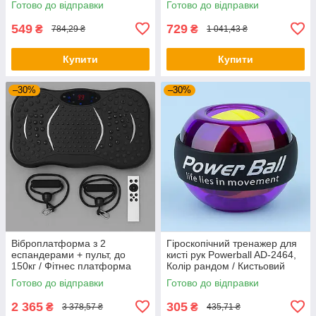
Готово до відправки
Готово до відправки
для преса
549
729
₴
₴
784,29 ₴
1 041,43 ₴
Купити
Купити
–30%
–30%
Віброплатформа з 2
Гіроскопічний тренажер для
еспандерами + пульт, до
кисті рук Powerball AD-2464,
150кг / Фітнес платформа
Колір рандом / Кистьовий
для вправ на все тіло
еспандер / Гіроскопічний
Готово до відправки
Готово до відправки
еспандер
2 365
305
₴
₴
3 378,57 ₴
435,71 ₴