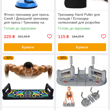
Фітнес-тренажер для преса,
Тренажер Hand Puller для
Синій / Домашній тренажер
пальців / Еспандер
для преса / Тренажер на
силіконовий для розробки
присосках
пальців руки
Готово до відправки
Готово до відправки
225
115
₴
₴
321,43 ₴
164,29 ₴
Купити
Купити
–30%
–30%