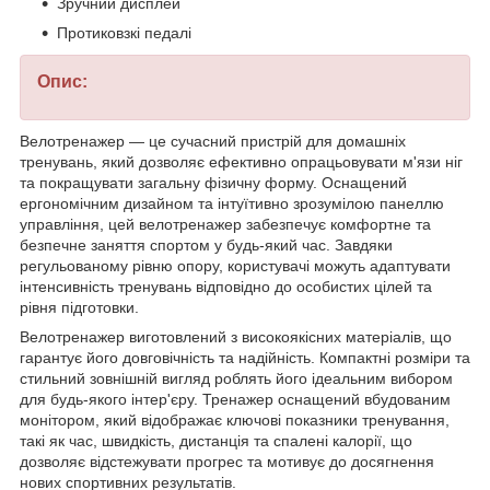
Зручний дисплей
Протиковзкі педалі
Опис:
Велотренажер — це сучасний пристрій для домашніх
тренувань, який дозволяє ефективно опрацьовувати м'язи ніг
та покращувати загальну фізичну форму. Оснащений
ергономічним дизайном та інтуїтивно зрозумілою панеллю
управління, цей велотренажер забезпечує комфортне та
безпечне заняття спортом у будь-який час. Завдяки
регульованому рівню опору, користувачі можуть адаптувати
інтенсивність тренувань відповідно до особистих цілей та
рівня підготовки.
Велотренажер виготовлений з високоякісних матеріалів, що
гарантує його довговічність та надійність. Компактні розміри та
стильний зовнішній вигляд роблять його ідеальним вибором
для будь-якого інтер'єру. Тренажер оснащений вбудованим
монітором, який відображає ключові показники тренування,
такі як час, швидкість, дистанція та спалені калорії, що
дозволяє відстежувати прогрес та мотивує до досягнення
нових спортивних результатів.