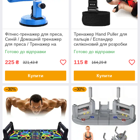
Фітнес-тренажер для преса,
Тренажер Hand Puller для
Синій / Домашній тренажер
пальців / Еспандер
для преса / Тренажер на
силіконовий для розробки
присосках
пальців руки
Готово до відправки
Готово до відправки
225
115
₴
₴
321,43 ₴
164,29 ₴
Купити
Купити
–30%
–30%