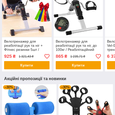
Велотренажер для
Велотренажер для
Вело
реабілітації рук та ніг +
реабілітації рук та ніг, до
Vel-
Фітнес резинки 5шт /
100кг / Реабілітаційний
трен
Реабілітаційний тренажер
тренажер з дисплеєм /
для 
925
865
6 3
₴
₴
1 321,43 ₴
1 235,71 ₴
Тренажер велосипед
Купити
Купити
Акційні пропозиції та новинки
–30%
–30%