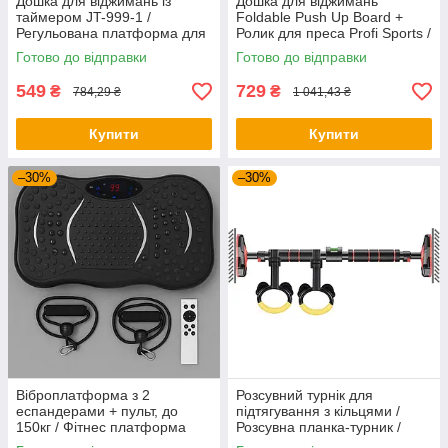
Дошка для віджимань із
Дошка для віджимань
таймером JT-999-1 /
Foldable Push Up Board +
Регульована платформа для
Ролик для преса Profi Sports /
віджимань / Фітнес тренажер
Платформа з упорами
Готово до відправки
Готово до відправки
для преса
549
729
₴
₴
784,29 ₴
1 041,43 ₴
Купити
Купити
–30%
–30%
Віброплатформа з 2
Розсувний турнік для
еспандерами + пульт, до
підтягування з кільцями /
150кг / Фітнес платформа
Розсувна планка-турник /
для вправ на все тіло
Турнік у дверний отвір