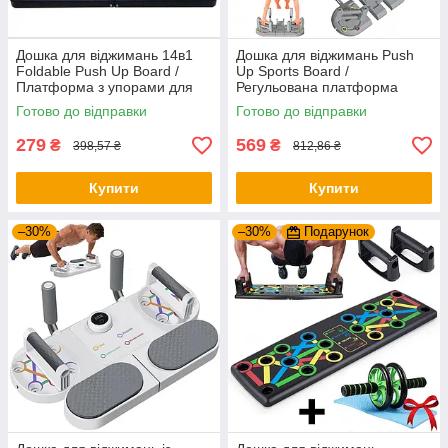
Дошка для віджимань 14в1
Дошка для віджимань Push
Foldable Push Up Board /
Up Sports Board /
Платформа з упорами для
Регульована платформа
віджимань / Тренажер для
тренажер для віджимань /
Готово до відправки
Готово до відправки
віджимання
Упори від підлоги
279
569
₴
₴
398,57 ₴
812,86 ₴
Купити
Купити
–30%
–30%
Подарунок