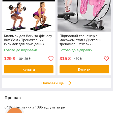
Килимок для йоги та фітнесу
Підлоговий тренажер з
80х35см / Тренажерний
масажем стоп / Дисковий
килимок для присідань /
тренажер, Рожевий /
Килимок для вправ
Тренажер диск здоров'я з
Готово до відправки
Готово до відправки
еспандерами 25см
129
315
₴
₴
184,29 ₴
450 ₴
Купити
Купити
Показати ще
Про нас
84% позитивних з 4395 відгуків за рік