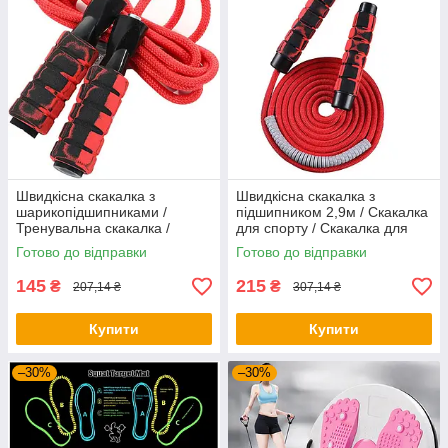
Швидкісна скакалка з
Швидкісна скакалка з
шарикопідшипниками /
підшипником 2,9м / Скакалка
Тренувальна скакалка /
для спорту / Скакалка для
Скакалка для тренувань
тренувань
Готово до відправки
Готово до відправки
145
215
₴
₴
207,14 ₴
307,14 ₴
Купити
Купити
–30%
–30%