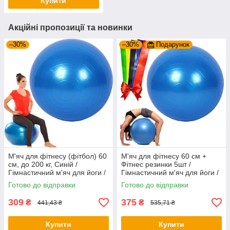
Купити
Акційні пропозиції та новинки
–30%
–30%
Подарунок
М'яч для фітнесу (фітбол) 60
М'яч для фітнесу 60 см +
см, до 200 кг, Синій /
Фітнес резинки 5шт /
Гімнастичний м'яч для йоги /
Гімнастичний м'яч для йоги /
Фітнес-м'яч для пілатесу
Фітнес-м'яч для пілатесу
Готово до відправки
Готово до відправки
309
375
₴
₴
441,43 ₴
535,71 ₴
Купити
Купити