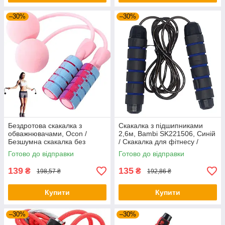
–30%
–30%
Бездротова скакалка з
Скакалка з підшипниками
обважнювачами, Ocon /
2,6м, Bambi SK221506, Синій
Безшумна скакалка без
/ Скакалка для фітнесу /
шнура / Скакалка з кульками
Скакалка для спорту
Готово до відправки
Готово до відправки
139
135
₴
₴
198,57 ₴
192,86 ₴
Купити
Купити
–30%
–30%