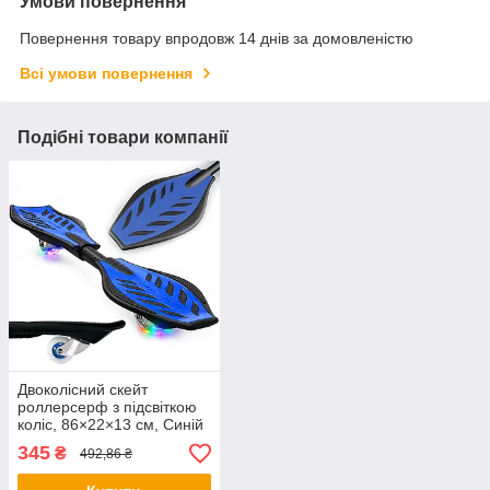
Умови повернення
Повернення товару впродовж 14 днів за домовленістю
Всі умови повернення
Подібні товари компанії
Двоколісний скейт
роллерсерф з підсвіткою
коліс, 86×22×13 см, Синій
/ Скейтборд складний /
345
₴
492,86 ₴
Двоколісний роллерсерф /
Роллерсерф