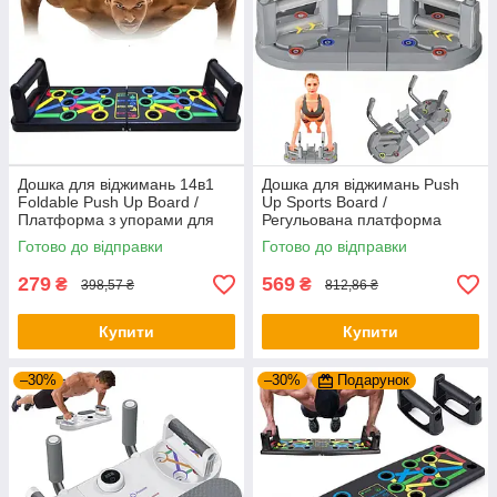
Дошка для віджимань 14в1
Дошка для віджимань Push
Foldable Push Up Board /
Up Sports Board /
Платформа з упорами для
Регульована платформа
віджимань / Тренажер для
тренажер для віджимань /
Готово до відправки
Готово до відправки
віджимання
Упори від підлоги
279
569
₴
₴
398,57 ₴
812,86 ₴
Купити
Купити
–30%
–30%
Подарунок