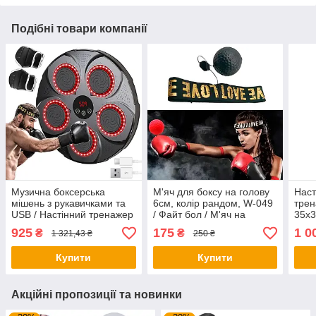
Подібні товари компанії
Музична боксерська
М'яч для боксу на голову
Наст
мішень з рукавичками та
6см, колір рандом, W-049
трен
USB / Настінний тренажер
/ Файт бол / М'яч на
35x3
для боксу / Боксерський
голову для боксу
бокс
925
175
1 0
₴
₴
1 321,43 ₴
250 ₴
тренажер
Трен
Купити
Купити
Акційні пропозиції та новинки