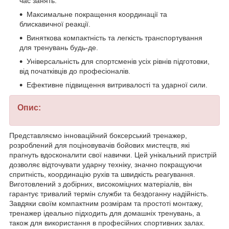
час занять.
Максимальне покращення координації та
блискавичної реакції.
Виняткова компактність та легкість транспортування
для тренувань будь-де.
Універсальність для спортсменів усіх рівнів підготовки,
від початківців до професіоналів.
Ефективне підвищення витривалості та ударної сили.
Опис:
Представляємо інноваційний боксерський тренажер,
розроблений для поціновувачів бойових мистецтв, які
прагнуть вдосконалити свої навички. Цей унікальний пристрій
дозволяє відточувати ударну техніку, значно покращуючи
спритність, координацію рухів та швидкість реагування.
Виготовлений з добірних, високоміцних матеріалів, він
гарантує тривалий термін служби та бездоганну надійність.
Завдяки своїм компактним розмірам та простоті монтажу,
тренажер ідеально підходить для домашніх тренувань, а
також для використання в професійних спортивних залах.