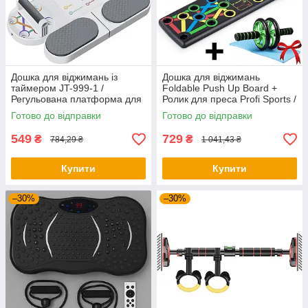
Дошка для віджимань із
Дошка для віджимань
таймером JT-999-1 /
Foldable Push Up Board +
Регульована платформа для
Ролик для преса Profi Sports /
віджимань / Фітнес тренажер
Платформа з упорами
Готово до відправки
Готово до відправки
для преса
549
729
₴
₴
784,29 ₴
1 041,43 ₴
Купити
Купити
–30%
–30%