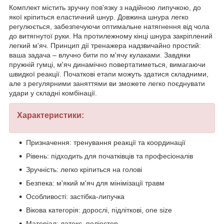
Комплект містить зручну пов'язку з надійною липучкою, до
якої кріпиться еластичний шнур. Довжина шнура легко
регулюється, забезпечуючи оптимальне натягнення від чола
до витягнутої руки. На протилежному кінці шнура закріплений
легкий м'яч. Принцип дії тренажера надзвичайно простий:
ваша задача – влучно бити по м'ячу кулаками. Завдяки
пружній гумці, м'яч динамічно повертатиметься, вимагаючи
швидкої реакції. Початкові етапи можуть здатися складними,
але з регулярними заняттями ви зможете легко поєднувати
удари у складні комбінації.
Характеристики:
Призначення: тренування реакції та координації
Рівень: підходить для початківців та професіоналів
Зручність: легко кріпиться на голові
Безпека: м'який м'яч для мінімізації травм
Особливості: застібка-липучка
Вікова категорія: дорослі, підліткові, one size
Матеріал: латекс, поліестер