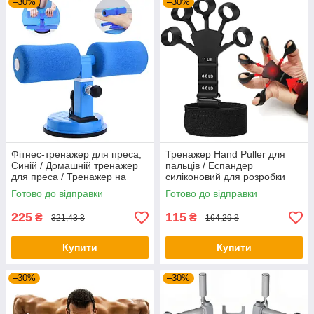
–30%
–30%
Фітнес-тренажер для преса,
Тренажер Hand Puller для
Синій / Домашній тренажер
пальців / Еспандер
для преса / Тренажер на
силіконовий для розробки
присосках
пальців руки
Готово до відправки
Готово до відправки
225
115
₴
₴
321,43 ₴
164,29 ₴
Купити
Купити
–30%
–30%