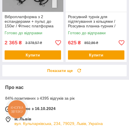
Віброплатформа з 2
Розсувний турнік для
еспандерами + пульт, до
підтягування з кільцями /
150кг / Фітнес платформа
Розсувна планка-турник /
для вправ на все тіло
Турнік у дверний отвір
Готово до відправки
Готово до відправки
2 365
625
₴
₴
3 378,57 ₴
892,86 ₴
Купити
Купити
Показати ще
Про нас
84% позитивних з 4395 відгуків за рік
КНОПКА
Працює з 16.10.2024
ЗВ'ЯЗКУ
м. Львів
вул. Кульпарківська, 234, 79029, Львів, Україна