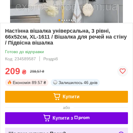
Настінна вішалка універсальна, 3 рівні,
66х52см, XL-1611 / Вішалка для речей на стіну
/ Підвісна вішалка
Готово до відправки
Код: 234589587
Роздріб
209
₴
298,57 ₴
Економія
89.57 ₴
Залишилось
46 днів
Купити
або
Купити з