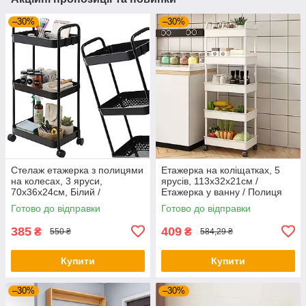
–30%
–30%
Стелаж етажерка з полицями
Етажерка на коліщатках, 5
на колесах, 3 яруси,
ярусів, 113х32х21см /
70x36x24см, Білий /
Етажерка у ванну / Полиця
Етажерка у ванну
на коліщатках / Стелаж на
Готово до відправки
Готово до відправки
коліщатках
385
409
₴
₴
550 ₴
584,29 ₴
Купити
Купити
–30%
–30%