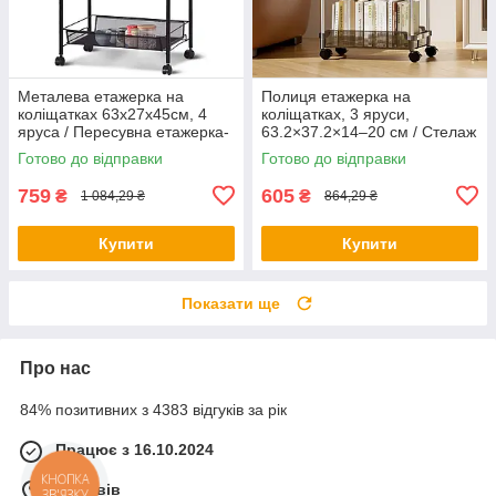
Металева етажерка на
Полиця етажерка на
коліщатках 63х27х45см, 4
коліщатках, 3 яруси,
яруса / Пересувна етажерка-
63.2×37.2×14–20 см / Стелаж
органайзер / Стелаж на
етажерка з полицями /
Готово до відправки
Готово до відправки
кухню
Пересувна етажерка-
органайзер
759
605
₴
₴
1 084,29 ₴
864,29 ₴
Купити
Купити
Показати ще
Про нас
84% позитивних з 4383 відгуків за рік
Працює з 16.10.2024
КНОПКА
м. Львів
ЗВ'ЯЗКУ