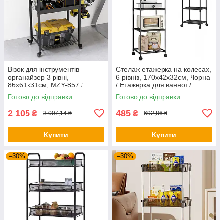
Візок для інструментів
Стелаж етажерка на колесах,
органайзер 3 рівні,
6 рівнів, 170х42х32см, Чорна
86х61x31см, MZY-857 /
/ Етажерка для ванної /
Пересувний органайзер для
Підлогова полиця для кухні /
Готово до відправки
Готово до відправки
інструментів
Полиця-етажерка
2 105
485
₴
₴
3 007,14 ₴
692,86 ₴
Купити
Купити
–30%
–30%