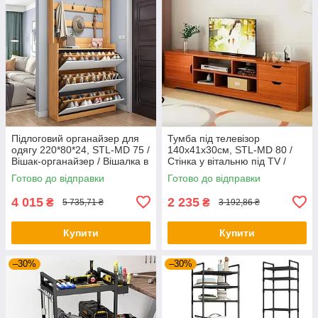
Підлоговий органайзер для
Тумба під телевізор
одягу 220*80*24, STL-MD 75 /
140х41х30см, STL-MD 80 /
Вішак-органайзер / Вішалка в
Стінка у вітальню під TV /
передпокій
Тумба під ТВ / Стінка під ТВ
Готово до відправки
Готово до відправки
4 015
2 235
₴
₴
5 735,71 ₴
3 192,86 ₴
Купити
Купити
–30%
–30%