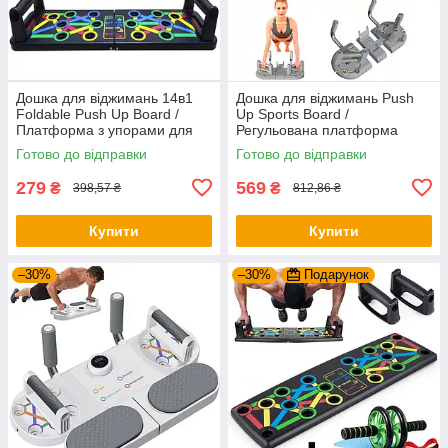
Дошка для віджимань 14в1
Дошка для віджимань Push
Foldable Push Up Board /
Up Sports Board /
Платформа з упорами для
Регульована платформа
віджимань / Тренажер для
тренажер для віджимань /
Готово до відправки
Готово до відправки
віджимання
Упори від підлоги
279
569
₴
₴
398,57 ₴
812,86 ₴
Купити
Купити
–30%
–30%
Подарунок