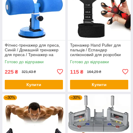
Фітнес-тренажер для преса,
Тренажер Hand Puller для
Синій / Домашній тренажер
пальців / Еспандер
для преса / Тренажер на
силіконовий для розробки
присосках
пальців руки
Готово до відправки
Готово до відправки
225
115
₴
₴
321,43 ₴
164,29 ₴
Купити
Купити
–30%
–30%