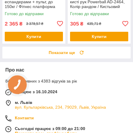
еспандерами + пульт, до
кисті рук Powerball AD-2464,
150кг / Фітнес платформа
Колір рандом / Кистьовий
для вправ на все тіло
еспандер / Гіроскопічний
Готово до відправки
Готово до відправки
еспандер
2 365
305
₴
₴
3 378,57 ₴
435,71 ₴
Купити
Купити
Показати ще
Про нас
84% позитивних з 4383 відгуків за рік
Працює з 16.10.2024
м. Львів
вул. Кульпарківська, 234, 79029, Львів, Україна
Контакти
Сьогодні працює з 09:00 до 21:00