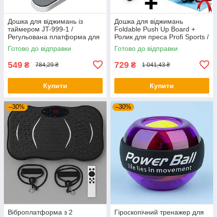
Дошка для віджимань із
Дошка для віджимань
таймером JT-999-1 /
Foldable Push Up Board +
Регульована платформа для
Ролик для преса Profi Sports /
віджимань / Фітнес тренажер
Платформа з упорами
Готово до відправки
Готово до відправки
для преса
549
729
₴
₴
784,29 ₴
1 041,43 ₴
Купити
Купити
–30%
–30%
Віброплатформа з 2
Гіроскопічний тренажер для