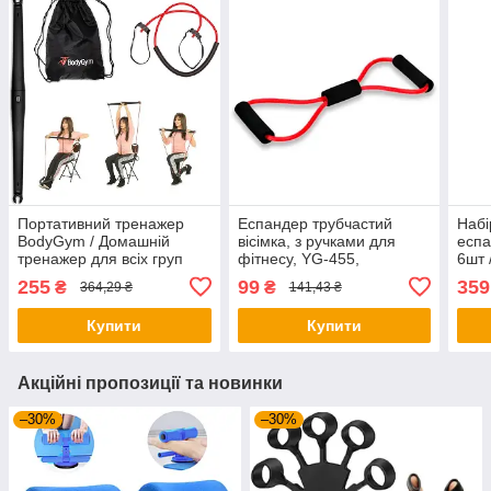
Портативний тренажер
Еспандер трубчастий
Набі
BodyGym / Домашній
вісімка, з ручками для
еспа
тренажер для всіх груп
фітнесу, YG-455,
6шт 
м'язів
Червоний / Джгут для
еспа
255
99
359
₴
₴
364,29 ₴
141,43 ₴
тренувань / Фітнес гумка /
труб
Фітнес-еспандер
есп
Купити
Купити
Акційні пропозиції та новинки
–30%
–30%