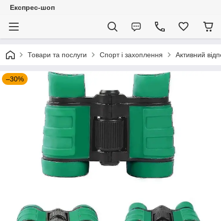
Експрес-шоп
Товари та послуги
Спорт і захоплення
Активний відп
–30%