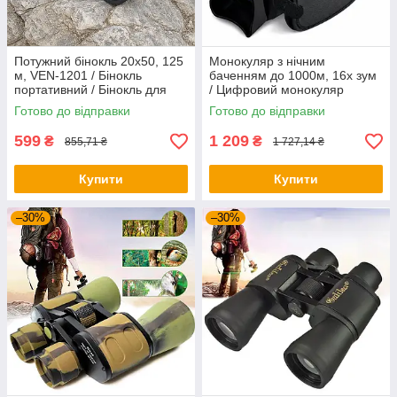
Потужний бінокль 20x50, 125
Монокуляр з нічним
м, VEN-1201 / Бінокль
баченням до 1000м, 16х зум
портативний / Бінокль для
/ Цифровий монокуляр
спостереження / Туристичний
Готово до відправки
Готово до відправки
бінокль
599
1 209
₴
₴
855,71 ₴
1 727,14 ₴
Купити
Купити
–30%
–30%