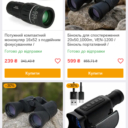
Потужний компактний
Бінокль для спостереження
монокуляр 16х52 з подвійним
20x50,1000m, VEN-1200 /
фокусуванням /
Бінокль портативний /
Універсальний монокуляр
Потужний бінокль /
Готово до відправки
Готово до відправки
для полювання та риболовлі
Туристичний бінокль
239
599
₴
₴
341,43 ₴
855,71 ₴
Купити
Купити
–30%
–30%