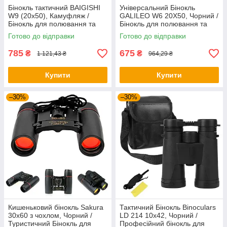
Бінокль тактичний BAIGISHI
Універсальний Бінокль
W9 (20x50), Камуфляж /
GALILEO W6 20X50, Чорний /
Бінокль для полювання та
Бінокль для полювання та
походів з чохлом
риболовлі
Готово до відправки
Готово до відправки
785
675
₴
₴
1 121,43 ₴
964,29 ₴
Купити
Купити
–30%
–30%
Кишеньковий бінокль Sakura
Тактичний Бінокль Binoculars
30х60 з чохлом, Чорний /
LD 214 10х42, Чорний /
Туристичний Бінокль для
Професійний бінокль для