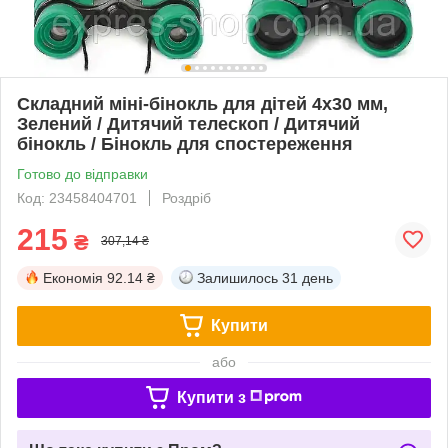
Складний міні-бінокль для дітей 4х30 мм,
Зелений / Дитячий телескоп / Дитячий
бінокль / Бінокль для спостереження
Готово до відправки
Код: 23458404701
Роздріб
215
₴
307,14 ₴
Економія
92.14 ₴
Залишилось
31 день
Купити
або
Купити з