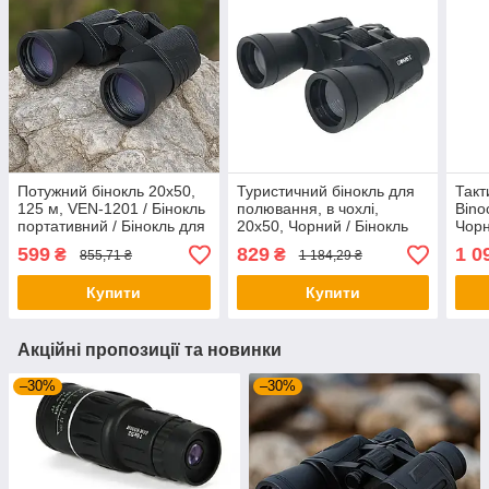
Потужний бінокль 20x50,
Туристичний бінокль для
Такт
125 м, VEN-1201 / Бінокль
полювання, в чохлі,
Bino
портативний / Бінокль для
20x50, Чорний / Бінокль
Чорн
спостереження /
тактичний / Бінокль для
біно
599
829
1 0
₴
₴
855,71 ₴
1 184,29 ₴
Туристичний бінокль
спостереження /
рибо
Потужний бінокль
Купити
Купити
Акційні пропозиції та новинки
–30%
–30%