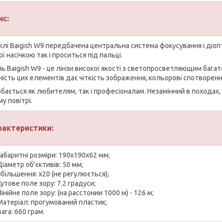
ис:
оклі Baigish W9 передбачена центральна система фокусування і діоп
ї насічкою так і проситься під пальці.
ль Baigish W9 - це лінзи високої якості з светопросветляющим бага
ність цих елементів дає чіткість зображення, кольорові спотворенн
бається як любителям, так і професіоналам. Незамінний в походах,
у повітрі.
рактеристики:
Габаритні розміри: 190х190х62 мм;
Діаметр об'єктивів: 50 мм;
Збільшення: x20 (не регулюється);
Кутове поле зору: 7.2 градуси;
Лінійне поле зору: (на расстонии 1000 м) - 126 м;
Матеріал: прогумований пластик;
Вага: 660 грам.