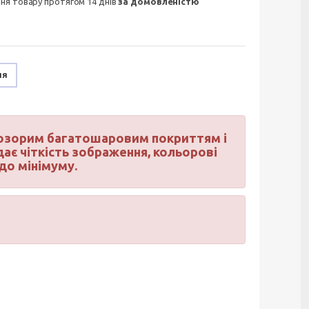
ння товару протягом 14 днів
за домовленістю
ня
опрозорим багатошаровим покриттям і
дає чіткість зображення, кольорові
до мінімуму.