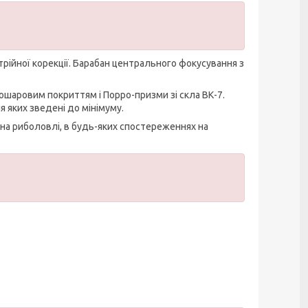
трійної корекції. Барабан центрального фокусування з
тошаровим покриттям і Порро-призми зі скла ВК-7.
я яких зведені до мінімуму.
 на риболовлі, в будь-яких спостереженнях на