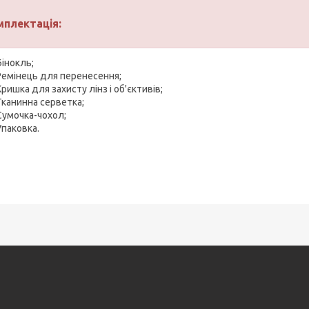
мплектація:
Бінокль;
Ремінець для перенесення;
Кришка для захисту лінз і об'єктивів;
Тканинна серветка;
Сумочка-чохол;
Упаковка.