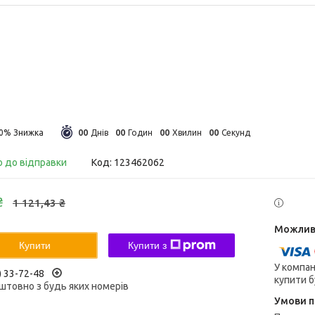
0
0
0
0
0
0
0
0
30%
Днів
Годин
Хвилин
Секунд
о до відправки
Код:
123462062
₴
1 121,43 ₴
Купити
Купити з
У компан
) 33-72-48
купити б
штовно з будь яких номерів