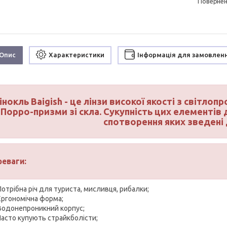
поверне
Опис
Характеристики
Інформація для замовлен
інокль Baigish - це лінзи високої якості з світл
Порро-призми зі скла. Сукупність цих елементів 
спотворення яких зведені 
реваги:
Потрібна річ для туриста, мисливця, рибалки;
Ергономічна форма;
Водонепроникний корпус;
Часто купують страйкболісти;