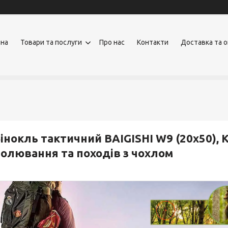
вна
Товари та послуги
Про нас
Контакти
Доставка та 
інокль тактичний BAIGISHI W9 (20x50),
олювання та походів з чохлом