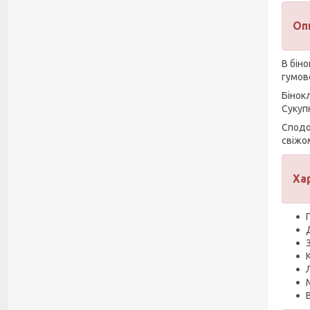
Оп
В бін
гумово
Бінок
Сукуп
Сподо
свіжом
Ха