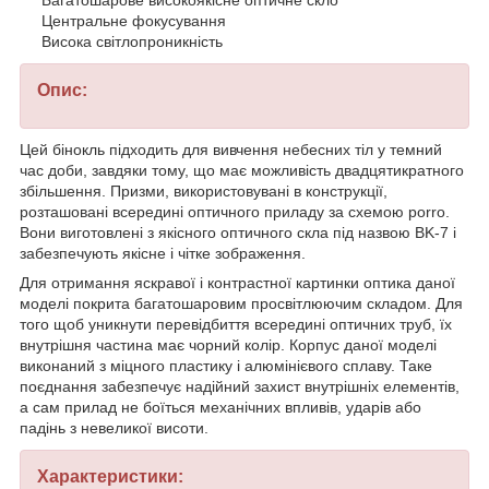
Багатошарове високоякісне оптичне скло
Центральне фокусування
Висока світлопроникність
Опис:
Цей бінокль підходить для вивчення небесних тіл у темний
час доби, завдяки тому, що має можливість двадцятикратного
збільшення. Призми, використовувані в конструкції,
розташовані всередині оптичного приладу за схемою porro.
Вони виготовлені з якісного оптичного скла під назвою BK-7 і
забезпечують якісне і чітке зображення.
Для отримання яскравої і контрастної картинки оптика даної
моделі покрита багатошаровим просвітлюючим складом. Для
того щоб уникнути перевідбиття всередині оптичних труб, їх
внутрішня частина має чорний колір. Корпус даної моделі
виконаний з міцного пластику і алюмінієвого сплаву. Таке
поєднання забезпечує надійний захист внутрішніх елементів,
а сам прилад не боїться механічних впливів, ударів або
падінь з невеликої висоти.
Характеристики: