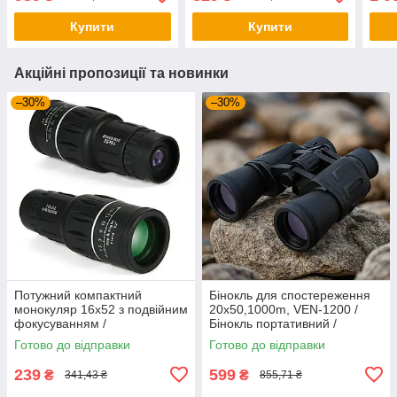
риболовлі
спостереження /
рибо
Потужний бінокль
Купити
Купити
Акційні пропозиції та новинки
–30%
–30%
Потужний компактний
Бінокль для спостереження
монокуляр 16х52 з подвійним
20x50,1000m, VEN-1200 /
фокусуванням /
Бінокль портативний /
Універсальний монокуляр
Потужний бінокль /
Готово до відправки
Готово до відправки
для полювання та риболовлі
Туристичний бінокль
239
599
₴
₴
341,43 ₴
855,71 ₴