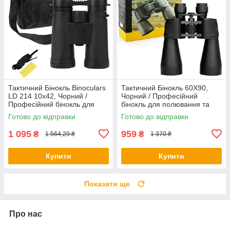
Тактичний Бінокль Binoculars
Тактичний Бінокль 60X90,
LD 214 10х42, Чорний /
Чорний / Професійний
Професійний бінокль для
бінокль для полювання та
полювання та риболовлі
риболовлі
Готово до відправки
Готово до відправки
1 095
959
₴
₴
1 564,29 ₴
1 370 ₴
Купити
Купити
Показати ще
Про нас