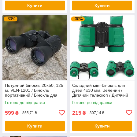
Купити
Купити
–30%
–30%
Потужний бінокль 20x50, 125
Складний міні-бінокль для
м, VEN-1201 / Бінокль
дітей 4х30 мм, Зелений /
портативний / Бінокль для
Дитячий телескоп / Дитячий
спостереження / Туристичний
бінокль / Бінокль для
Готово до відправки
Готово до відправки
бінокль
спостереження
599
215
₴
₴
855,71 ₴
307,14 ₴
Купити
Купити