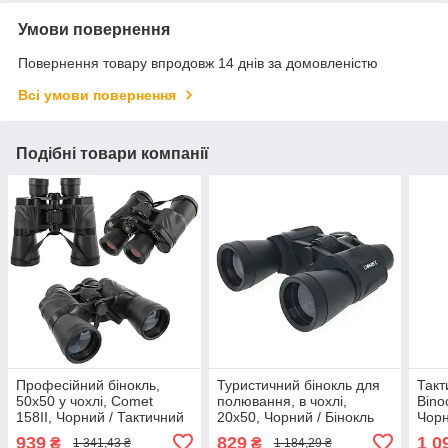
Умови повернення
Повернення товару впродовж 14 днів за домовленістю
Всі умови повернення
Подібні товари компанії
Професійний бінокль,
Туристичний бінокль для
Такт
50x50 у чохлі, Comet
полювання, в чохлі,
Bino
158II, Чорний / Тактичний
20x50, Чорний / Бінокль
Чорн
бінокль / Бінокль для
тактичний / Бінокль для
біно
939
829
1 0
₴
₴
1 341,43 ₴
1 184,29 ₴