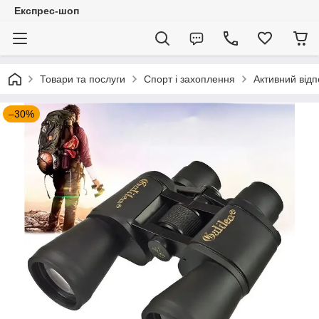
Експрес-шоп
Товари та послуги
Спорт і захоплення
Активний відп
–30%