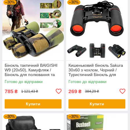
–30%
–30%
Бінокль тактичний BAIGISHI
Кишеньковий бінокль Sakura
W9 (20x50), Камуфляж /
30х60 з чохлом, Чорний /
Бінокль для полювання та
Туристичний Бінокль для
походів з чохлом
полювання та риболовлі
Готово до відправки
Готово до відправки
785
269
₴
₴
1 121,43 ₴
384,29 ₴
Купити
Купити
–30%
–30%