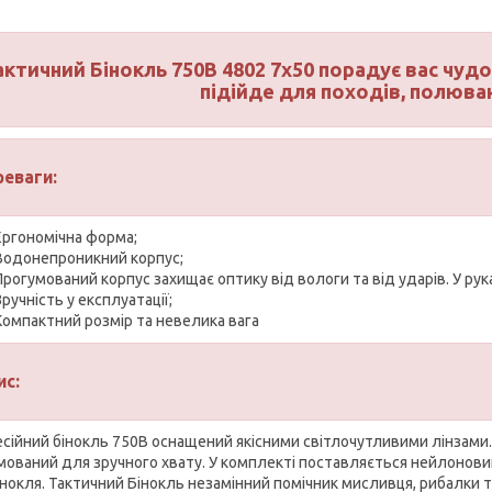
актичний Бінокль 750B 4802 7х50 порадує вас чудо
підійде для походів, полюван
реваги:
Ергономічна форма;
Водонепроникний корпус;
Прогумований корпус захищає оптику від вологи та від ударів. У рука
Зручність у експлуатації;
Компактний розмір та невелика вага
ис:
сійний бінокль 750B оснащений якісними світлочутливими лінзами. 
мований для зручного хвату. У комплекті поставляється нейлонови
інокля. Тактичний Бінокль незамінний помічник мисливця, рибалки т