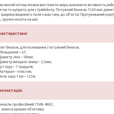
и якісній оптиці можна вистежити звіра, визначити активність рибно
і часто купують для страйкболу. Потужний Бінокль 7x50 має діаметр
 (ширина видимого поля x відстань до об'єкта). Прогумований корпус
, зручно носити на шиї.
рактеристики:
Тип: бінокль для полювання / потужний бінокль
Збільшення – х7;
Діаметр лінз – 50мм;
Діаметр вихідної зіниці – 2,5мм;
Кут зору – 7 градусів;
Матеріал – пластик;
Поле зору 1 км – 122м.
мплектація:
Бінокль професійний 750B-4802;
2 захисні кришки об'єктива;
Захисна кришка окуляра;