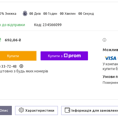
0
0
0
0
0
0
0
0
30%
Днів
Годин
Хвилин
Секунд
о до відправки
Код:
234566099
₴
692,86 ₴
Купити
Купити з
У компан
) 33-72-48
купити б
штовно з будь яких номерів
поверне
Опис
Характеристики
Інформація для замовлен