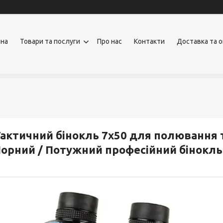
вна
Товари та послуги
Про нас
Контакти
Доставка та 
актичний бінокль 7х50 для полювання т
орний / Потужний професійний бінокль