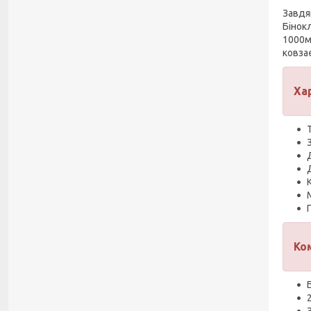
Завдяк
Бінокл
1000м
ковзає
Ха
Ко