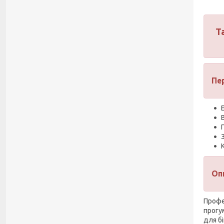
Т
Пе
Оп
Профе
прогу
для б