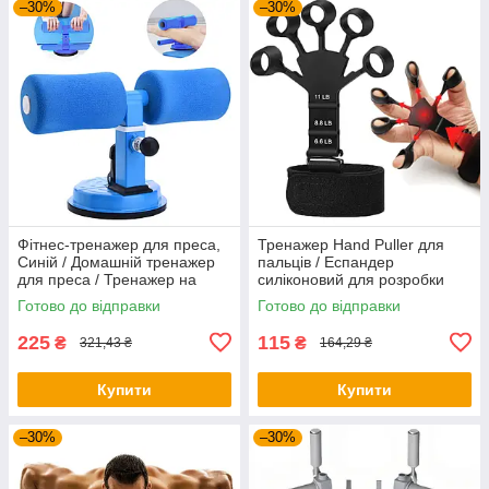
–30%
–30%
Фітнес-тренажер для преса,
Тренажер Hand Puller для
Синій / Домашній тренажер
пальців / Еспандер
для преса / Тренажер на
силіконовий для розробки
присосках
пальців руки
Готово до відправки
Готово до відправки
225
115
₴
₴
321,43 ₴
164,29 ₴
Купити
Купити
–30%
–30%