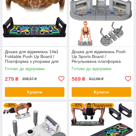
Дошка для віджимань 14в1
Дошка для віджимань Push
Foldable Push Up Board /
Up Sports Board /
Платформа з упорами для
Регульована платформа
віджимань / Тренажер для
тренажер для віджимань /
Готово до відправки
Готово до відправки
віджимання
Упори від підлоги
279
569
₴
₴
398,57 ₴
812,86 ₴
Купити
Купити
–30%
–30%
Подарунок