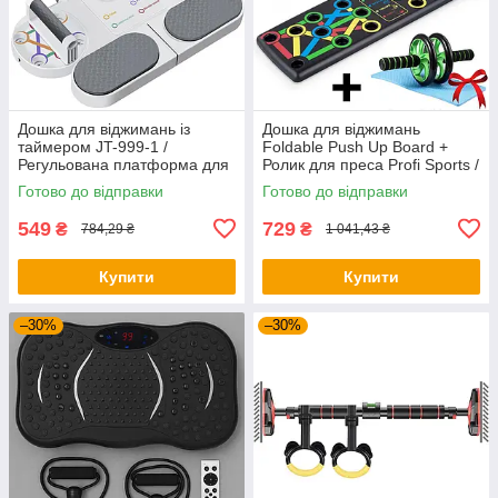
Дошка для віджимань із
Дошка для віджимань
таймером JT-999-1 /
Foldable Push Up Board +
Регульована платформа для
Ролик для преса Profi Sports /
віджимань / Фітнес тренажер
Платформа з упорами
Готово до відправки
Готово до відправки
для преса
549
729
₴
₴
784,29 ₴
1 041,43 ₴
Купити
Купити
–30%
–30%