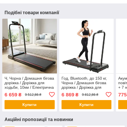
Подібні товари компанії
Ч, Чорна / Домашня бігова
Год, Bluetooth, до 150 кг,
Аку
доріжка / Доріжка для
Чорна / Домашня бігова
пові
ходьби, 10км / Електрична
доріжка / Доріжка для
+ 7 
бігова доріжка складна
ходьби, 12 км /
Безд
6 659
6 869
775
₴
₴
9 512,86 ₴
9 812,86 ₴
120×50×13 см
Електрична бігова доріжка
садо
складна
садо
Купити
Купити
Акційні пропозиції та новинки