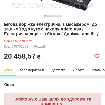
Бігова доріжка електрична, з масажером, до
14,8 км/год з кутом нахилу Atleto A90 /
Електрична доріжка бігова / Доріжка для бігу
Немає в наявності
Код: 345702039
Роздріб
20 458,57
₴
Опис
Характеристики
Доставка
Оплата
Умови п
Опис
Atleto A90: Ваш шлях до здоров'я та
комфорту!