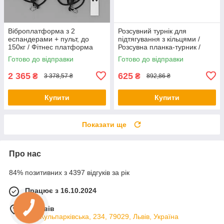
Віброплатформа з 2
Розсувний турнік для
еспандерами + пульт, до
підтягування з кільцями /
150кг / Фітнес платформа
Розсувна планка-турник /
для вправ на все тіло
Турнік у дверний отвір
Готово до відправки
Готово до відправки
2 365
625
₴
₴
3 378,57 ₴
892,86 ₴
Купити
Купити
Показати ще
Про нас
84% позитивних з 4397 відгуків за рік
Працює з 16.10.2024
м. Львів
вул. Кульпарківська, 234, 79029, Львів, Україна