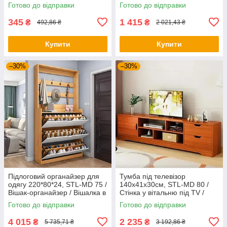
Полочка на колесах / Стелаж
речей
Готово до відправки
Готово до відправки
/ Візок
345
1 415
₴
₴
492,86 ₴
2 021,43 ₴
Купити
Купити
–30%
–30%
Підлоговий органайзер для
Тумба під телевізор
одягу 220*80*24, STL-MD 75 /
140х41х30см, STL-MD 80 /
Вішак-органайзер / Вішалка в
Стінка у вітальню під TV /
передпокій
Тумба під ТВ / Стінка під ТВ
Готово до відправки
Готово до відправки
4 015
2 235
₴
₴
5 735,71 ₴
3 192,86 ₴