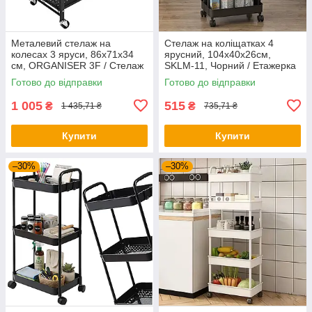
Металевий стелаж на
Стелаж на коліщатках 4
колесах 3 яруси, 86х71х34
ярусний, 104х40х26см,
см, ORGANISER 3F / Стелаж
SKLM-11, Чорний / Етажерка
для дому / Полиця на
у ванну / Полиця на
Готово до відправки
Готово до відправки
колесах
коліщатках / Стелаж на кухню
1 005
515
₴
₴
1 435,71 ₴
735,71 ₴
Купити
Купити
–30%
–30%