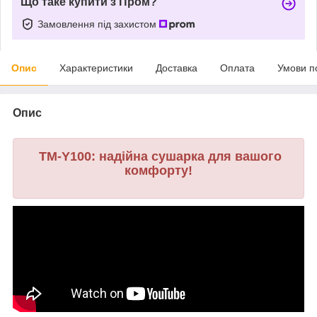
Що таке купити з Пром?
Замовлення під захистом
Опис
Характеристики
Доставка
Оплата
Умови п
Опис
TM-Y100: надійна сушарка для вашого
комфорту!