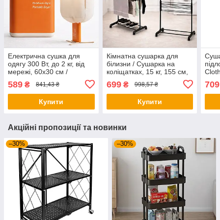
Електрична сушка для
Кімнатна сушарка для
Суша
одягу 300 Вт, до 2 кг, від
білизни / Сушарка на
підл
мережі, 60х30 см /
коліщатках, 15 кг, 155 см,
Clot
Електросушарка для
на 3 яруси, Чорна /
сушк
589
699
709
₴
₴
841,43 ₴
998,57 ₴
білизни / Складна сушарка
Підлогова сушка для одягу
Поси
для одягу
реч
Купити
Купити
Акційні пропозиції та новинки
–30%
–30%