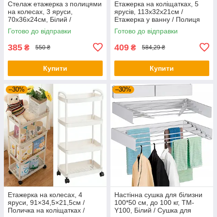
Стелаж етажерка з полицями
Етажерка на коліщатках, 5
на колесах, 3 яруси,
ярусів, 113х32х21см /
70x36x24см, Білий /
Етажерка у ванну / Полиця
Етажерка у ванну
на коліщатках / Стелаж на
Готово до відправки
Готово до відправки
коліщатках
385
409
₴
₴
550 ₴
584,29 ₴
Купити
Купити
–30%
–30%
Етажерка на колесах, 4
Настінна сушка для білизни
яруси, 91×34,5×21,5см /
100*50 см, до 100 кг, TM-
Поличка на коліщатках /
Y100, Білий / Сушка для