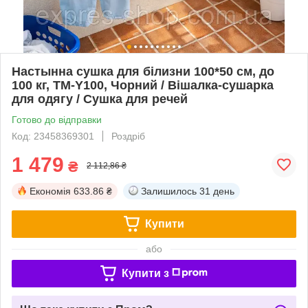
Настынна сушка для білизни 100*50 см, до
100 кг, TM-Y100, Чорний / Вішалка-сушарка
для одягу / Сушка для речей
Готово до відправки
Код: 23458369301
Роздріб
1 479
₴
2 112,86 ₴
Економія
633.86 ₴
Залишилось
31 день
Купити
або
Купити з