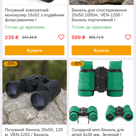
Потужний компактний
Бінокль для спостереження
монокуляр 16х52 з подвійним
20x50,1000m, VEN-1200 /
фокусуванням /
Бінокль портативний /
Універсальний монокуляр
Потужний бінокль /
Готово до відправки
Готово до відправки
для полювання та риболовлі
Туристичний бінокль
239
599
₴
₴
341,43 ₴
855,71 ₴
Купити
Купити
–30%
–30%
Потужний бінокль 20x50, 125
Складний міні-бінокль для
м, VEN-1201 / Бінокль
дітей 4х30 мм, Зелений /