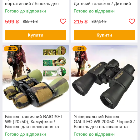
портативний / Бінокль для
Дитячий телескоп / Дитячий
спостереження / Туристичний
бінокль / Бінокль для
Готово до відправки
Готово до відправки
бінокль
спостереження
599
215
₴
₴
855,71 ₴
307,14 ₴
Купити
Купити
–30%
–30%
Бінокль тактичний BAIGISHI
Універсальний Бінокль
W9 (20x50), Камуфляж /
GALILEO W6 20X50, Чорний /
Бінокль для полювання та
Бінокль для полювання та
походів з чохлом
риболовлі
Готово до відправки
Готово до відправки