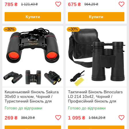
785
675
₴
₴
1 121,43 ₴
964,29 ₴
Купити
Купити
–30%
–30%
Кишеньковий бінокль Sakura
Тактичний Бінокль Binoculars
30х60 з чохлом, Чорний /
LD 214 10х42, Чорний /
Туристичний Бінокль для
Професійний бінокль для
полювання та риболовлі
полювання та риболовлі
Готово до відправки
Готово до відправки
269
1 095
₴
₴
384,29 ₴
1 564,29 ₴