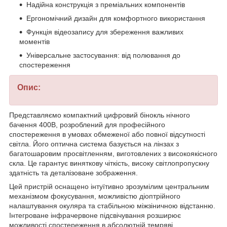
Надійна конструкція з преміальних компонентів
Ергономічний дизайн для комфортного використання
Функція відеозапису для збереження важливих
моментів
Універсальне застосування: від полювання до
спостереження
Опис:
Представляємо компактний цифровий бінокль нічного
бачення 400B, розроблений для професійного
спостереження в умовах обмеженої або повної відсутності
світла. Його оптична система базується на лінзах з
багатошаровим просвітленням, виготовлених з високоякісного
скла. Це гарантує виняткову чіткість, високу світлопропускну
здатність та деталізоване зображення.
Цей пристрій оснащено інтуїтивно зрозумілим центральним
механізмом фокусування, можливістю діоптрійного
налаштування окуляра та стабільною міжзіничною відстанню.
Інтегроване інфрачервоне підсвічування розширює
можливості спостереження в абсолютній темряві.