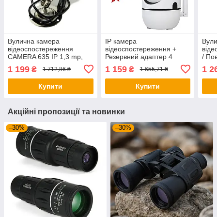
Вулична камера
IP камера
Вули
відеоспостереження
відеоспостереження +
віде
CAMERA 635 IP 1,3 mp,
Резервний адаптер 4
/ По
Біла / Система
акумулятори BBU15-DT
Вай
1 199
1 159
1 2
₴
₴
1 712,86 ₴
1 655,71 ₴
відеоспостереження
спо
Купити
Купити
Акційні пропозиції та новинки
–30%
–30%