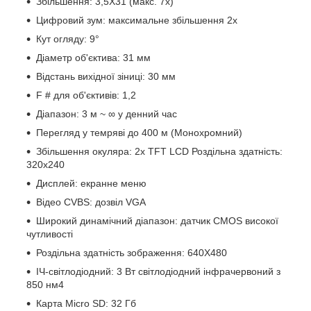
Збільшення: 3,5X31 (макс. 7x)
Цифровий зум: максимальне збільшення 2x
Кут огляду: 9°
Діаметр об'єктива: 31 мм
Відстань вихідної зіниці: 30 мм
F # для об'єктивів: 1,2
Діапазон: 3 м ~ ∞ у денний час
Перегляд у темряві до 400 м (Монохромний)
Збільшення окуляра: 2x TFT LCD Роздільна здатність:
320x240
Дисплей: екранне меню
Відео CVBS: дозвіл VGA
Широкий динамічний діапазон: датчик CMOS високої
чутливості
Роздільна здатність зображення: 640X480
ІЧ-світлодіодний: 3 Вт світлодіодний інфрачервоний з
850 нм4
Карта Micro SD: 32 Гб