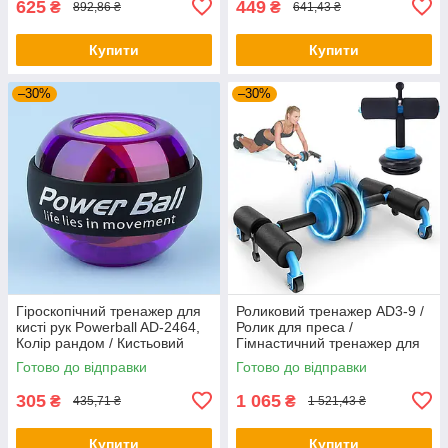
625
449
₴
₴
892,86 ₴
641,43 ₴
Купити
Купити
–30%
–30%
Гіроскопічний тренажер для
Роликовий тренажер AD3-9 /
кисті рук Powerball AD-2464,
Ролик для преса /
Колір рандом / Кистьовий
Гімнастичний тренажер для
еспандер / Гіроскопічний
преса / Колесо для преса
Готово до відправки
Готово до відправки
еспандер
305
1 065
₴
₴
435,71 ₴
1 521,43 ₴
Купити
Купити