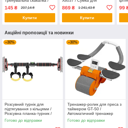
Тренувальна скакалка /
X8037 / Сумка для
фітн
Скакалка для тренувань
тренувань / Дорожня
Черв
145
869
99
₴
₴
207,14 ₴
1 241,43 ₴
сумка
трен
Фітн
Купити
Купити
Акційні пропозиції та новинки
–30%
–30%
Розсувний турнік для
Тренажер-ролик для преса з
підтягування з кільцями /
таймером GT-50 /
Розсувна планка-турник /
Автоматичний тренажер
Турнік у дверний отвір
колесо / Тренажер для преса
Готово до відправки
Готово до відправки