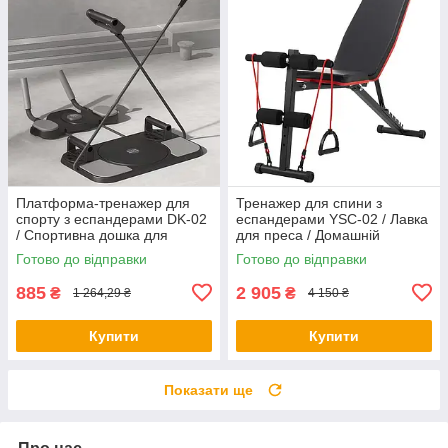
Платформа-тренажер для
Тренажер для спини з
спорту з еспандерами DK-02
еспандерами YSC-02 / Лавка
/ Спортивна дошка для
для преса / Домашній
тренувань / Дошка для
тренажер для спорту
Готово до відправки
Готово до відправки
віджимань
885
2 905
₴
₴
1 264,29 ₴
4 150 ₴
Купити
Купити
Показати ще