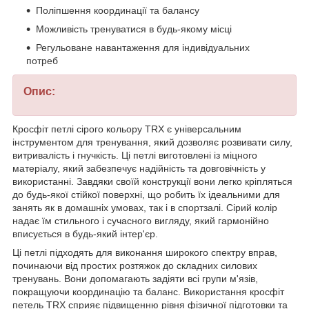
Поліпшення координації та балансу
Можливість тренуватися в будь-якому місці
Регульоване навантаження для індивідуальних
потреб
Опис:
Кросфіт петлі сірого кольору TRX є універсальним
інструментом для тренування, який дозволяє розвивати силу,
витривалість і гнучкість. Ці петлі виготовлені із міцного
матеріалу, який забезпечує надійність та довговічність у
використанні. Завдяки своїй конструкції вони легко кріпляться
до будь-якої стійкої поверхні, що робить їх ідеальними для
занять як в домашніх умовах, так і в спортзалі. Сірий колір
надає їм стильного і сучасного вигляду, який гармонійно
вписується в будь-який інтер'єр.
Ці петлі підходять для виконання широкого спектру вправ,
починаючи від простих розтяжок до складних силових
тренувань. Вони допомагають задіяти всі групи м'язів,
покращуючи координацію та баланс. Використання кросфіт
петель TRX сприяє підвищенню рівня фізичної підготовки та