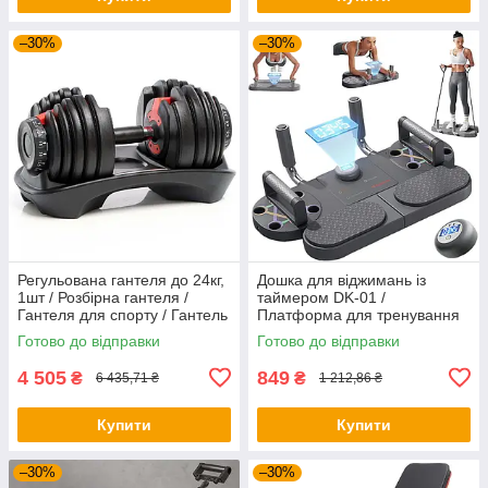
–30%
–30%
Регульована гантеля до 24кг,
Дошка для віджимань із
1шт / Розбірна гантеля /
таймером DK-01 /
Гантеля для спорту / Гантель
Платформа для тренування
для фітнесу
рук / Тренажер для преса
Готово до відправки
Готово до відправки
4 505
849
₴
₴
6 435,71 ₴
1 212,86 ₴
Купити
Купити
–30%
–30%