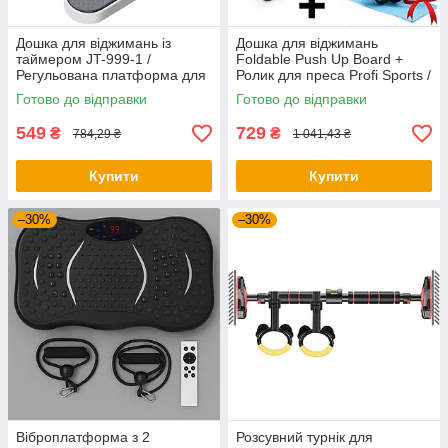
Дошка для віджимань із
Дошка для віджимань
таймером JT-999-1 /
Foldable Push Up Board +
Регульована платформа для
Ролик для преса Profi Sports /
віджимань / Фітнес тренажер
Платформа з упорами
Готово до відправки
Готово до відправки
для преса
549
729
₴
₴
784,29 ₴
1 041,43 ₴
Купити
Купити
–30%
–30%
Віброплатформа з 2
Розсувний турнік для