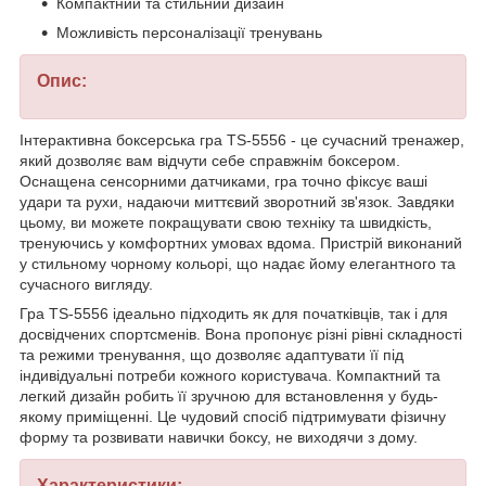
Компактний та стильний дизайн
Можливість персоналізації тренувань
Опис:
Інтерактивна боксерська гра TS-5556 - це сучасний тренажер,
який дозволяє вам відчути себе справжнім боксером.
Оснащена сенсорними датчиками, гра точно фіксує ваші
удари та рухи, надаючи миттєвий зворотний зв'язок. Завдяки
цьому, ви можете покращувати свою техніку та швидкість,
тренуючись у комфортних умовах вдома. Пристрій виконаний
у стильному чорному кольорі, що надає йому елегантного та
сучасного вигляду.
Гра TS-5556 ідеально підходить як для початківців, так і для
досвідчених спортсменів. Вона пропонує різні рівні складності
та режими тренування, що дозволяє адаптувати її під
індивідуальні потреби кожного користувача. Компактний та
легкий дизайн робить її зручною для встановлення у будь-
якому приміщенні. Це чудовий спосіб підтримувати фізичну
форму та розвивати навички боксу, не виходячи з дому.
Характеристики: