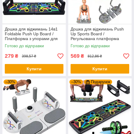
Дошка для віджимань 14в1
Дошка для віджимань Push
Foldable Push Up Board /
Up Sports Board /
Платформа з упорами для
Регульована платформа
віджимань / Тренажер для
тренажер для віджимань /
Готово до відправки
Готово до відправки
віджимання
Упори від підлоги
279
569
₴
₴
398,57 ₴
812,86 ₴
Купити
Купити
–30%
–30%
Подарунок