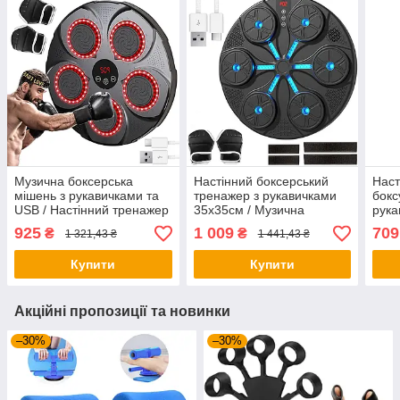
Музична боксерська
Настінний боксерський
Наст
мішень з рукавичками та
тренажер з рукавичками
бокс
USB / Настінний тренажер
35x35см / Музична
рука
для боксу / Боксерський
боксерська мішень /
Музи
925
1 009
709
₴
₴
1 321,43 ₴
1 441,43 ₴
тренажер
Тренажер для боксу
трен
бокс
Купити
Купити
Акційні пропозиції та новинки
–30%
–30%