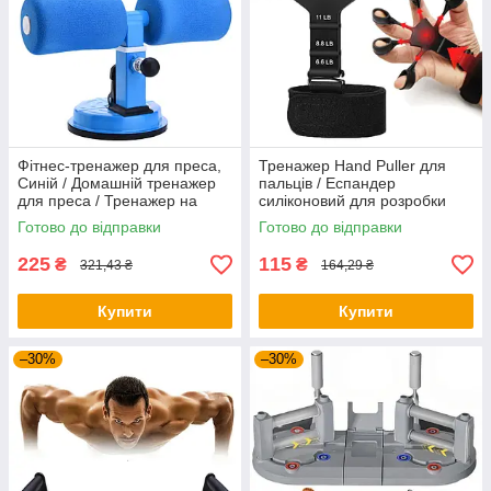
Фітнес-тренажер для преса,
Тренажер Hand Puller для
Синій / Домашній тренажер
пальців / Еспандер
для преса / Тренажер на
силіконовий для розробки
присосках
пальців руки
Готово до відправки
Готово до відправки
225
115
₴
₴
321,43 ₴
164,29 ₴
Купити
Купити
–30%
–30%