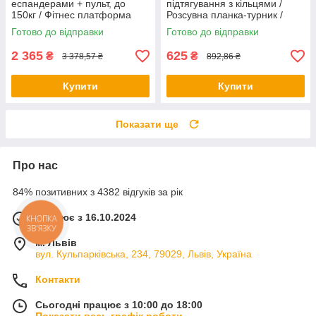
еспандерами + пульт, до
підтягування з кільцями /
150кг / Фітнес платформа
Розсувна планка-турник /
для вправ на все тіло
Турнік у дверний отвір
Готово до відправки
Готово до відправки
2 365
625
₴
₴
3 378,57 ₴
892,86 ₴
Купити
Купити
Показати ще
Про нас
84% позитивних з 4382 відгуків за рік
Працює з 16.10.2024
КНОПКА
ЗВ'ЯЗКУ
м. Львів
вул. Кульпарківська, 234, 79029, Львів, Україна
Контакти
Сьогодні працює з 10:00 до 18:00