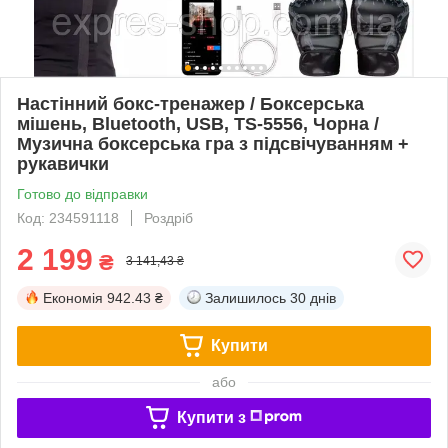
Настінний бокс-тренажер / Боксерська
мішень, Bluetooth, USB, TS-5556, Чорна /
Музична боксерська гра з підсвічуванням +
рукавички
Готово до відправки
Код: 234591118
Роздріб
2 199
₴
3 141,43 ₴
Економія
942.43 ₴
Залишилось
30 днів
Купити
або
Купити з