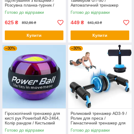
підтягування з кільцями /
таймером GT-50 /
Розсувна планка-турник /
Автоматичний тренажер
Турнік у дверний отвір
колесо / Тренажер для преса
Готово до відправки
Готово до відправки
625
449
₴
₴
892,86 ₴
641,43 ₴
Купити
Купити
–30%
–30%
Гіроскопічний тренажер для
Роликовий тренажер AD3-9 /
кисті рук Powerball AD-2464,
Ролик для преса /
Колір рандом / Кистьовий
Гімнастичний тренажер для
еспандер / Гіроскопічний
преса / Колесо для преса
Готово до відправки
Готово до відправки
еспандер