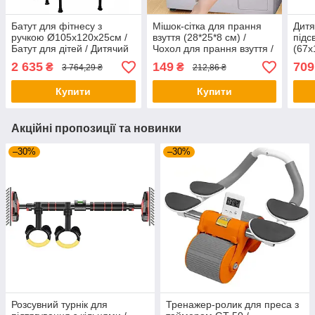
Батут для фітнесу з
Мішок-сітка для прання
Дитя
ручкою Ø105х120х25см /
взуття (28*25*8 см) /
підс
Батут для дітей / Дитячий
Чохол для прання взуття /
(67х
батут з поручнем / Фітнес
Мішок для прання взуття
пенн
2 635
149
709
₴
₴
3 764,29 ₴
212,86 ₴
батут / Батут з тримачем
Пенн
Купити
Купити
Акційні пропозиції та новинки
–30%
–30%
Розсувний турнік для
Тренажер-ролик для преса з