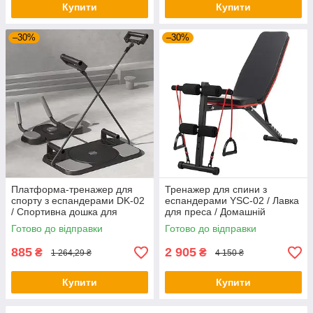
Купити
Купити
–30%
–30%
Платформа-тренажер для
Тренажер для спини з
спорту з еспандерами DK-02
еспандерами YSC-02 / Лавка
/ Спортивна дошка для
для преса / Домашній
тренувань / Дошка для
тренажер для спорту
Готово до відправки
Готово до відправки
віджимань
885
2 905
₴
₴
1 264,29 ₴
4 150 ₴
Купити
Купити