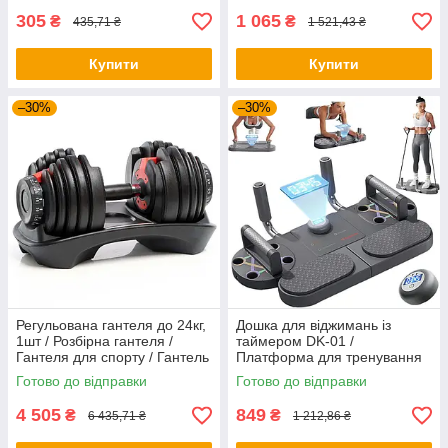
305
1 065
₴
₴
435,71 ₴
1 521,43 ₴
Купити
Купити
–30%
–30%
Регульована гантеля до 24кг,
Дошка для віджимань із
1шт / Розбірна гантеля /
таймером DK-01 /
Гантеля для спорту / Гантель
Платформа для тренування
для фітнесу
рук / Тренажер для преса
Готово до відправки
Готово до відправки
4 505
849
₴
₴
6 435,71 ₴
1 212,86 ₴