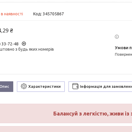
 в наявності
Код:
345705867
4,29 ₴
) 33-72-48
штовно з будь яких номерів
поверне
Опис
Характеристики
Інформація для замовлен
Балансуй з легкістю, живи і