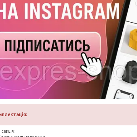
мплектація:
 секція:
Балансувальна колода