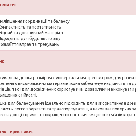
реваги:
Поліпшення координації та балансу
Компактність та портативність
Міцний та довговічний матеріал
Підходить для будь-якого віку
Розмаїття вправ та тренувань
ис:
сувальна дошка розміром є універсальним тренажером для розвитку 
овлена з високоякісних матеріалів, вона забезпечує надійність та д
ківців, так і для досвідчених користувачів, дозволяючи виконувати
вищення стійкості.
шка для балансування ідеально підходить для використання вдома, 
ляють легко зберігати та транспортувати її, а нековзна поверхня за
тя на дошці сприяють покращенню постави, зміцненню м'язів кора т
рактеристики: