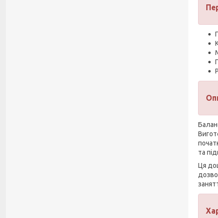
Пе
Оп
Балан
Вигот
почат
та під
Ця до
дозво
занят
Ха