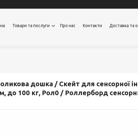
вна
Товари та послуги
Про нас
Контакти
Доставка та 
оликова дошка / Скейт для сенсорної ін
м, до 100 кг, Рол0 / Роллерборд сенсор