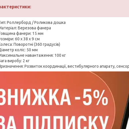
рактеристики:
Тип: Роллерборд / Роликова дошка
Матеріал: Березова фанера
Товщина фанери: 15 мм
Розміри: 60 х 38 х 9 см
Колеса: Поворотні (360 градусів)
Діаметр коліс: 50 мм
Максимальне навантаження: 100 кг
Вага виробу: 2 кг
Призначення: Розвиток координації, вестибулярного апарату, сенсор