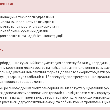
реваги:
Інноваційна технологія управління
Висока маневреність та швидкість
Зручність та простота у використанні
Привабливий сучасний дизайн
Довговічність та надійність конструкції
ис:
рборд — це сучасний інструмент для розвитку балансу, координації
ипу керування дошка реагує на найменші зміни положення тіла, зм
оль над рухами. Компактний формат дозволяє використовувати рол
укція гарантує стабільність і безпеку під час тренувань. Це ідеальн
ати користь і задоволення.
чи роликову дошку скейт сенсорний, ви інвестуєте у щоденний рух і
тя допомагають розвивати витривалість, зміцнювати м’язи корпусу
зваг, так і для тренувань, реабілітації або підготовки до інших ви
е рухатися, дарує позитивні емоції та робить кожне тренування цік