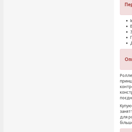
Пе
Оп
Ролле
принц
контр
констр
поєдн
Купую
занят
для ро
більш