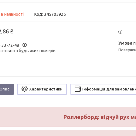
 в наявності
Код:
345705925
2,86 ₴
) 33-72-48
поверне
штовно з будь яких номерів
Опис
Характеристики
Інформація для замовлен
Роллерборд: відчуй рух м