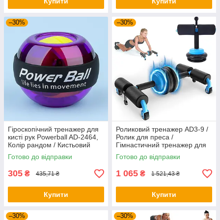
Купити
Купити
–30%
–30%
Гіроскопічний тренажер для
Роликовий тренажер AD3-9 /
кисті рук Powerball AD-2464,
Ролик для преса /
Колір рандом / Кистьовий
Гімнастичний тренажер для
еспандер / Гіроскопічний
преса / Колесо для преса
Готово до відправки
Готово до відправки
еспандер
305
1 065
₴
₴
435,71 ₴
1 521,43 ₴
Купити
Купити
–30%
–30%