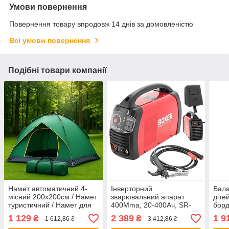
Умови повернення
Повернення товару впродовж 14 днів за домовленістю
Всі умови повернення
Подібні товари компанії
Намет автоматичний 4-
Інверторний
Бала
місний 200х200см / Намет
зварювальний апарат
діте
туристичний / Намет для
400Mma, 20-400Ач, SR-
борд
кемпінгу
2000 / Сварка інверторна /
паль
1 129
2 389
1 9
₴
₴
1 612,86 ₴
3 412,86 ₴
Зварювальний інвертор
93×2