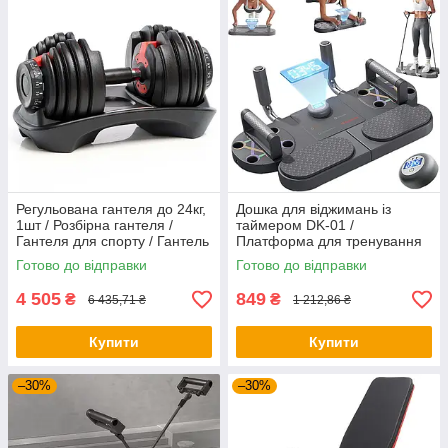
Регульована гантеля до 24кг,
Дошка для віджимань із
1шт / Розбірна гантеля /
таймером DK-01 /
Гантеля для спорту / Гантель
Платформа для тренування
для фітнесу
рук / Тренажер для преса
Готово до відправки
Готово до відправки
4 505
849
₴
₴
6 435,71 ₴
1 212,86 ₴
Купити
Купити
–30%
–30%