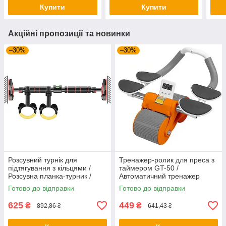
для дому
дитя
Купити
Купити
Акційні пропозиції та новинки
–30%
–30%
Розсувний турнік для
Тренажер-ролик для преса з
підтягування з кільцями /
таймером GT-50 /
Розсувна планка-турник /
Автоматичний тренажер
Турнік у дверний отвір
колесо / Тренажер для преса
Готово до відправки
Готово до відправки
625
449
₴
₴
892,86 ₴
641,43 ₴