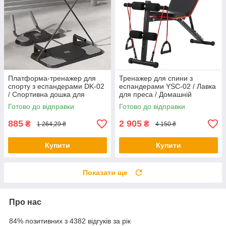
Платформа-тренажер для
Тренажер для спини з
спорту з еспандерами DK-02
еспандерами YSC-02 / Лавка
/ Спортивна дошка для
для преса / Домашній
тренувань / Дошка для
тренажер для спорту
Готово до відправки
Готово до відправки
віджимань
885
2 905
₴
₴
1 264,29 ₴
4 150 ₴
Купити
Купити
Показати ще
Про нас
84% позитивних з 4382 відгуків за рік